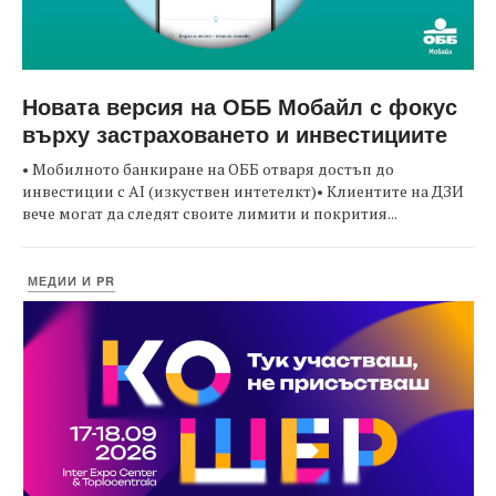
Новата версия на ОББ Мобайл с фокус
върху застраховането и инвестициите
• Мобилното банкиране на ОББ отваря достъп до
инвестиции с AI (изкуствен интетелкт)• Клиентите на ДЗИ
вече могат да следят своите лимити и покрития...
МЕДИИ И PR