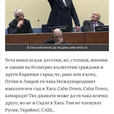
В Хага най-много да окъдим сами себе си
Чета напоследък десетки, не, стотици, мнения
и закани на безмерно възмутени граждани и
други Кървящи сърца, че, рано или късно,
Путин и Лавров ги чака Международният
наказателен съд в Хага. Calm Down, Calm Down,
камаради! Тях двамата може да ги чака всичко
друго, но не и Съдът в Хага. Там не членуват
Русия, Украйна!, САЩ...