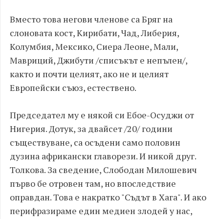
Вместо това негови членове са Бряг на
слоновата кост, Кирибати, Чад, Либерия,
Колумбия, Мексико, Сиера Леоне, Мали,
Мавриций, Джибути /списъкът е непълен/,
както и почти целият, ако не и целият
Европейски съюз, естествено.
Председател му е някой си Ебое-Осуджи от
Нигерия. Дотук, за двайсет /20/ години
съществуване, са осъдени само половин
дузина африкански главорези. И никой друг.
Толкова. За сведение, Слободан Милошевич
първо бе отровен там, но впоследствие
оправдан. Това е накратко "Съдът в Хага". И ако
перифразираме един медиен злодей у нас,