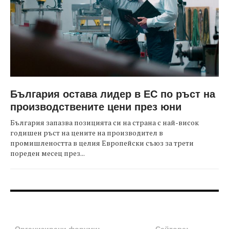
България остава лидер в ЕС по ръст на
производствените цени през юни
България запазва позицията си на страна с най-висок
годишен ръст на цените на производител в
промишлеността в целия Европейски съюз за трети
пореден месец през...
FOOTER-ФОРУМИ
FOOTER-MIDDLE
Организирани форуми:
Сайтове: