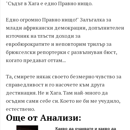
"Съдът в Хага е едно Правно нищо.
Едно огромно Правно нищо!" Залъгалка за
млади африкански демокрации, допълнителен
източник на тлъсти доходи за
евробюрократите и неповторим трилър за
брюкселски репортерки с развълнуван бюст,
когато предават оттам...
Та, смирете някак своето безмерно чувство за
справедливост и го насочете към друга
дестинация. Не и Хага. Там най-много да
осъдим сами себе си. Което не би ме учудило,
естествено.
Още от Анализи:
Какво да очаквате и какво да