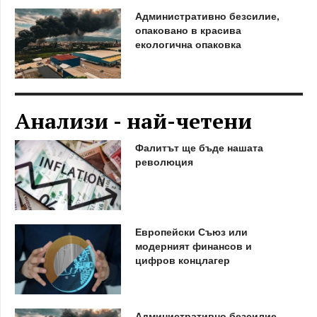
Административно безсилие,
опаковано в красива
екологична опаковка
Анализи - най-четени
Фалитът ще бъде нашата
революция
Европейски Съюз или
модерният финансов и
цифров концлагер
Административно безсилие,