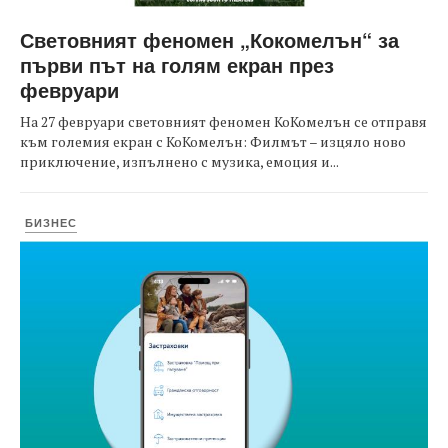
Световният феномен „Кокомелън“ за
първи път на голям екран през
февруари
На 27 февруари световният феномен КоКомелън се отправя
към големия екран с КоКомелън: Филмът – изцяло ново
приключение, изпълнено с музика, емоция и...
БИЗНЕС