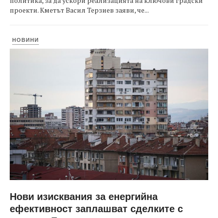
политика, за да ускори реализацията на ключови градски
проекти. Кметът Васил Терзиев заяви, че...
НОВИНИ
Нови изисквания за енергийна
ефективност заплашват сделките с