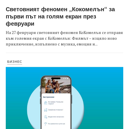
Световният феномен „Кокомелън“ за
първи път на голям екран през
февруари
На 27 февруари световният феномен КоКомелън се отправя
към големия екран с КоКомелън: Филмът – изцяло ново
приключение, изпълнено с музика, емоция и...
БИЗНЕС