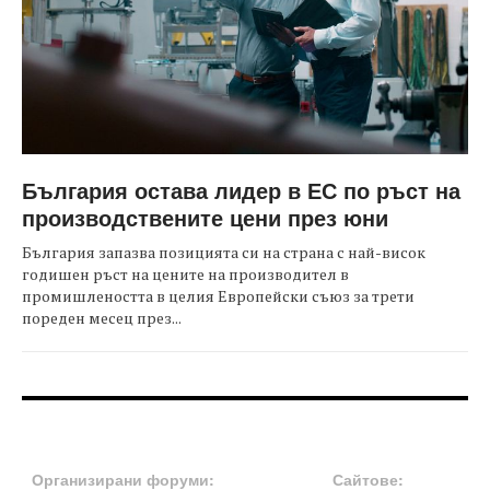
България остава лидер в ЕС по ръст на
производствените цени през юни
България запазва позицията си на страна с най-висок
годишен ръст на цените на производител в
промишлеността в целия Европейски съюз за трети
пореден месец през...
FOOTER-ФОРУМИ
FOOTER-MIDDLE
Организирани форуми:
Сайтове: