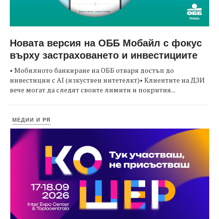
Новата версия на ОББ Мобайл с фокус
върху застраховането и инвестициите
• Мобилното банкиране на ОББ отваря достъп до
инвестиции с AI (изкуствен интетелкт)• Клиентите на ДЗИ
вече могат да следят своите лимити и покрития...
МЕДИИ И PR