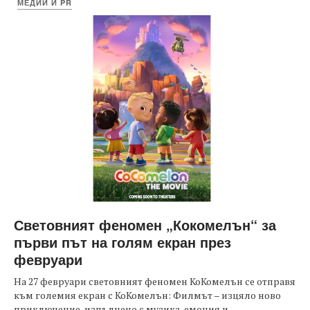
МЕДИИ И PR
Световният феномен „Кокомелън“ за
първи път на голям екран през
февруари
На 27 февруари световният феномен КоКомелън се отправя
към големия екран с КоКомелън: Филмът – изцяло ново
приключение, изпълнено с музика, емоция и...