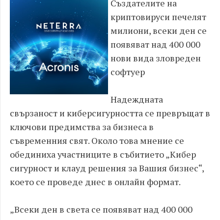
Създателите на
криптовируси печелят
милиони, всеки ден се
появяват над 400 000
нови вида зловреден
софтуер
Надеждната
свързаност и киберсигурността се превръщат в
ключови предимства за бизнеса в
съвременния свят. Около това мнение се
обединиха участниците в събитието „Кибер
сигурност и клауд решения за Вашия бизнес“,
което се проведе днес в онлайн формат.
„Всеки ден в света се появяват над 400 000