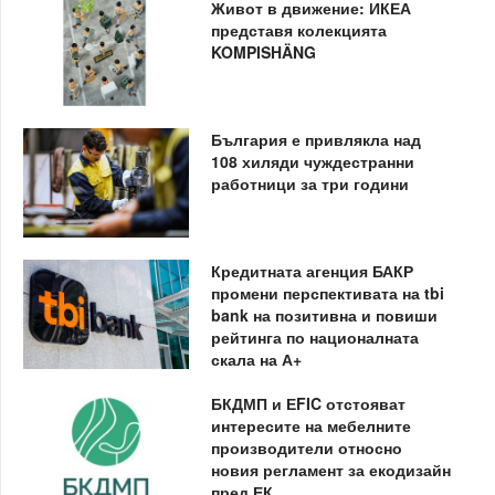
Живот в движение: ИКЕА
представя колекцията
KOMPISHÄNG
България е привлякла над
108 хиляди чуждестранни
работници за три години
Кредитната агенция БАКР
промени перспективата на tbi
bank на позитивна и повиши
рейтинга по националната
скала на А+
БКДМП и ЕFIC отстояват
интересите на мебелните
производители относно
новия регламент за екодизайн
пред ЕК