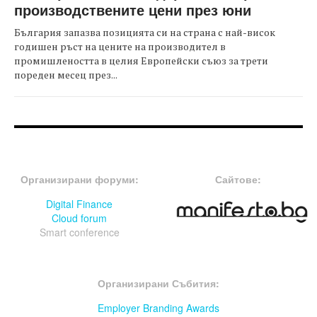
производствените цени през юни
България запазва позицията си на страна с най-висок
годишен ръст на цените на производител в
промишлеността в целия Европейски съюз за трети
пореден месец през...
FOOTER-ФОРУМИ
FOOTER-MIDDLE
Организирани форуми:
Сайтове:
Digital Finance
Cloud forum
Smart conference
FOOTER-СЪБИТИЯ
Организирани Събития:
Employer Branding Awards