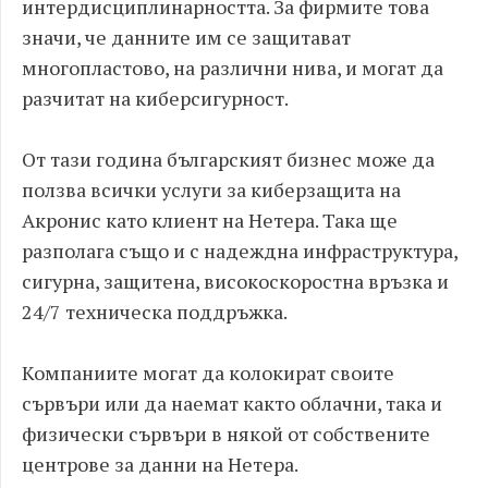
интердисциплинарността. За фирмите това
значи, че данните им се защитават
многопластово, на различни нива, и могат да
разчитат на киберсигурност.
От тази година българският бизнес може да
ползва всички услуги за киберзащита на
Акронис като клиент на Нетера. Така ще
разполага също и с надеждна инфраструктура,
сигурна, защитена, високоскоростна връзка и
24/7 техническа поддръжка.
Компаниите могат да колокират своите
сървъри или да наемат както облачни, така и
физически сървъри в някой от собствените
центрове за данни на Нетера.