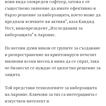
нови вида зловреден софтуер, затова е от
съществено значение да имате ефективно и
бързо решение за киберзащита, което може да
предпази всичките ви активи“, каза Кандид
Уест, вицепрезидент „Изследвания за
киберзащита“ в Акронис.
По негови думи някои от групите за създаване
и разпространение на криптовируси печелят
милиони всеки месец и няма да се спрат, така
че бизнесът се нуждае от цялостно решение за
защита.
Той представи технологиите за киберзащита
на Акронис. Ключови за тях са интеграцията с
изкуствен интелект и