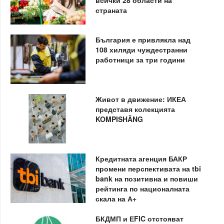
страната
България е привлякла над
108 хиляди чуждестранни
работници за три години
Живот в движение: ИКЕА
представя колекцията
KOMPISHÄNG
Кредитната агенция БАКР
промени перспективата на tbi
bank на позитивна и повиши
рейтинга по националната
скала на А+
БКДМП и ЕFIC отстояват