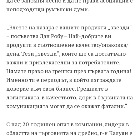
да се запомня лесно и да не прави асоциации с
неподходящи румънски думи.
„Влезте на пазара с вашите продукти „звезди“
– посъветва Дан Робу – Най-добрите ви
продукти в съотношение качество/опаковка/
цена. Тези „звезди“, които ще са достатъчно
важни и привлекателни за потребителите.
Нямате право на грешки през първата година!
Именно тя е периодът, в който изграждате
доверие към своя бизнес. Грешките в
логистиката, в качеството, дори в бързината на
комуникацията могат да се окажат фатални.“
С над 20-годишен опит в компании, лидери в
областта на търговията на дребно, г-н Калуян е