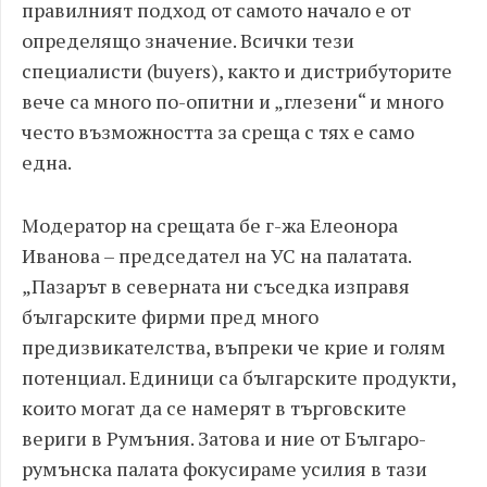
правилният подход от самото начало е от
определящо значение. Всички тези
специалисти (buyers), както и дистрибуторите
вече са много по-опитни и „глезени“ и много
често възможността за среща с тях е само
една.
Модератор на срещата бе г-жа Елеонора
Иванова – председател на УС на палатата.
„Пазарът в северната ни съседка изправя
българските фирми пред много
предизвикателства, въпреки че крие и голям
потенциал. Единици са българските продукти,
които могат да се намерят в търговските
вериги в Румъния. Затова и ние от Българо-
румънска палата фокусираме усилия в тази