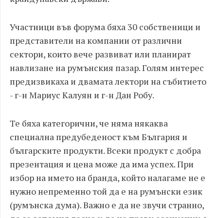
Участници във форума бяха 30 собственици и
представители на компании от различни
сектори, които вече развиват или планират
навлизане на румънския пазар. Голям интерес
предизвикаха и двамата лектори на събитието
- г-н Мариус Калуян и г-н Дан Робу.
Те бяха категорични, че няма някаква
специална предубеденост към България и
българските продукти. Всеки продукт с добра
презентация и цена може да има успех. При
избор на името на бранда, който налагаме не е
нужно непременно той да е на румънски език
(румънска дума). Важно е да не звучи странно,