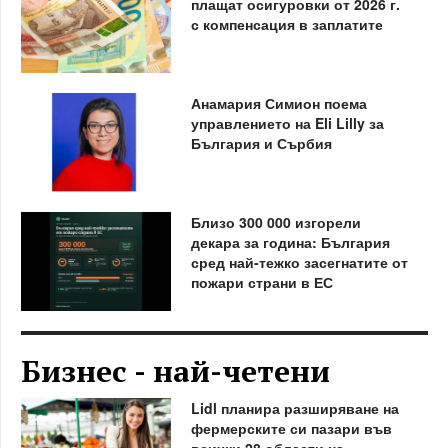
плащат осигуровки от 2026 г.
с компенсация в заплатите
Анамария Симион поема
управлението на Eli Lilly за
България и Сърбия
Близо 300 000 изгорели
декара за година: България
сред най-тежко засегнатите от
пожари страни в ЕС
Бизнес - най-четени
Lidl планира разширяване на
фермерските си пазари във
всички 28 области на