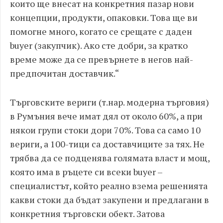
които ще внесат на конкретния пазар нови
концепции, продукти, опаковки. Това ще ви
помогне много, когато се срещате с даден
buyer (закупчик). Ако сте добри, за кратко
време може да се превърнете в негов най-
предпочитан доставчик.“
Търговските вериги (т.нар. модерна търговия)
в Румъния вече имат дял от около 60%, а при
някои групи стоки дори 70%. Това са само 10
вериги, а 100-тици са доставчиците за тях. Не
трябва да се подценява голямата власт и мощ,
която има в ръцете си всеки buyer –
специалистът, който реално взема решенията
какви стоки да бъдат закупени и предлагани в
конкретния търговски обект. Затова