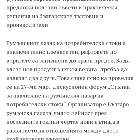
предложи полезни съвети и практически
решения на българските търговци и
производители
Румънският пазар на потребителски стоки е
изключително пренаситен, рафтовете по
веригите са запълнени до краен предел. За да
влезе нов продукт в някоя верига - трябва да
излязат два други. Това стана ясно на провелия
се на 27-ми март дискусионен форум „Стъпки
за навлизане на румънския пазар на
потребителски стоки“. Организатор е Българо-
румънска палата, чиято дейност през
последните години чертае нови пътища в
развитието на отношенията между двете
крайдунавски държави.