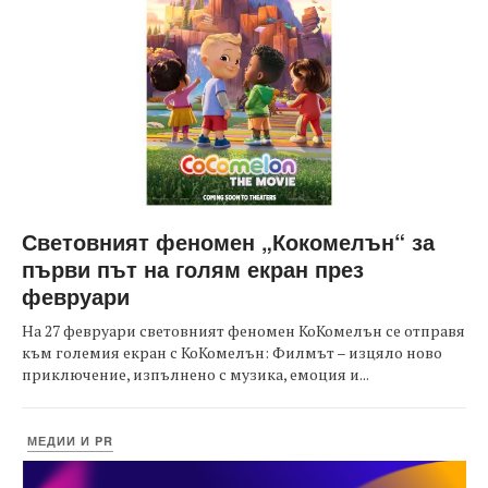
Световният феномен „Кокомелън“ за
първи път на голям екран през
февруари
На 27 февруари световният феномен КоКомелън се отправя
към големия екран с КоКомелън: Филмът – изцяло ново
приключение, изпълнено с музика, емоция и...
МЕДИИ И PR