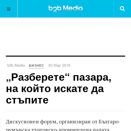
b2b Media
30 Мар 2018
БИЗНЕС
„Разберете“ пазара,
на който искате да
стъпите
Дискусионен форум, организиран от Българо-
румънска търговско-промишлена палата,