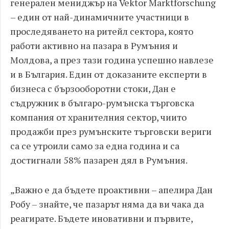
генерален мениджър на Vektor Marktforschung
– един от най-динамичните участници в
проследяването на ритейл сектора, която
работи активно на пазара в Румъния и
Молдова, а през тази година успешно навлезе
и в България. Един от доказаните експерти в
бизнеса с бързооборотни стоки, Дан е
съдружник в българо-румънска търговска
компания от хранителния сектор, чиито
продажби през румънските търговски вериги
са се утроили само за една година и са
достигнали 58% пазарен дял в Румъния.
„Важно е да бъдете проактивни – апелира Дан
Робу – знайте, че пазарът няма да ви чака да
реагирате. Бъдете иновативни и първите,