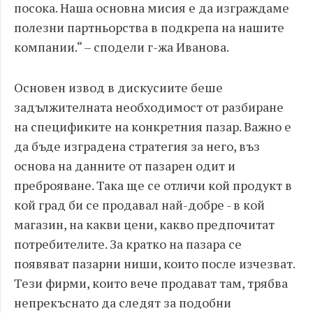
посока. Наша основна мисия е да изграждаме
полезни партньорства в подкрепа на нашите
компании.“ – сподели г-жа Иванова.
Основен извод в дискусиите беше
задължителната необходимост от разбиране
на спецификите на конкретния пазар. Важно е
да бъде изградена стратегия за него, въз
основа на данните от пазарен одит и
преброяване. Така ще се отличи кой продукт в
кой град би се продавал най-добре - в кой
магазин, на какви цени, какво предпочитат
потребителите. За кратко на пазара се
появяват пазарни ниши, които после изчезват.
Тези фирми, които вече продават там, трябва
непрекъснато да следят за подобни