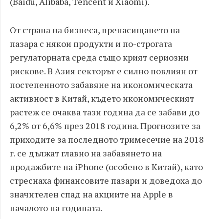
(Baidu, Alibaba, Tencent и Xiaomi).
От страна на бизнеса, пренасищането на
пазара с някои продукти и по-строгата
регулаторната среда също крият сериозни
рискове. В Азия секторът е силно повлиян от
постепенното забавяне на икономическата
активност в Китай, където икономическият
растеж се очаква тази година да се забави до
6,2% от 6,6% през 2018 година. Прогнозите за
приходите за последното тримесечие на 2018
г. се дължат главно на забавянето на
продажбите на iPhone (особено в Китай), като
стреснаха финансовите пазари и доведоха до
значителен спад на акциите на Apple в
началото на годината.