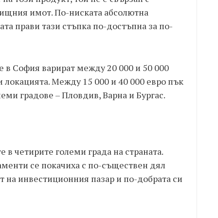
ищния имот. По-ниската абсолютна
ата прави тази стъпка по-достъпна за по-
 в София варират между 20 000 и 50 000
и локацията. Между 15 000 и 40 000 евро пък
еми градове – Пловдив, Варна и Бургас.
е в четирите големи града на страната.
аменти се покачиха с по-съществен дял
т на инвестиционния пазар и по-добрата си