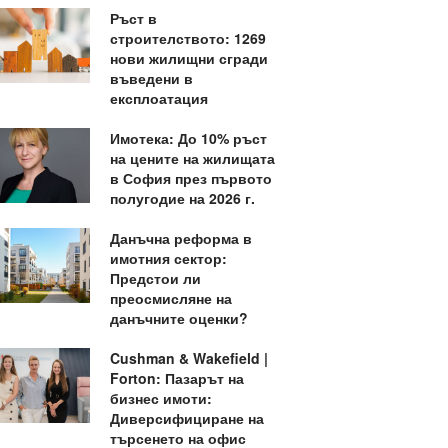
Ръст в
строителството: 1269
нови жилищни сгради
въведени в
експлоатация
Имотека: До 10% ръст
на цените на жилищата
в София през първото
полугодие на 2026 г.
Данъчна реформа в
имотния сектор:
Предстои ли
преосмисляне на
данъчните оценки?
Cushman & Wakefield |
Forton: Пазарът на
бизнес имоти:
Диверсифициране на
търсенето на офис