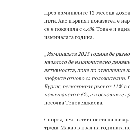
През изминалите 12 месеца доход
пъти. Ако първият показател е на
се е покачила с 4.4%. Това е и ед
изминалата година.
„Изминалата 2025 година бе разно
началото бе изключително динамич
активността, поне по отношение на
цифрите отново са положителни. Г
Бургас, регистрират ръст от 11% в
покачването е 6%, а в основните г
посочва Тенекеджиева.
Според нея, активността на пазара
труда. Макар в края на годината 