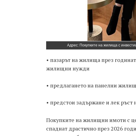
Адрес: Покупките на жилища с инвести
• пазарът на жилища през годинат
жилищни нужди
• предлагането на панелни жилищ
• предстои задържане и лек ръст 
Покупките на жилищни имоти с це
спаднат драстично през 2026 годи