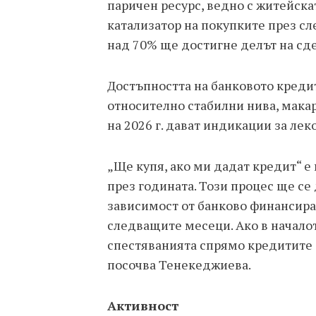
паричен ресурс, ведно с житейска
катализатор на покупките през с
над 70% ще достигне делът на сде
Достъпността на банковото кредит
относително стабилни нива, макар 
на 2026 г. дават индикации за лек
„Ще купя, ако ми дадат кредит“ е
през годината. Този процес ще се
зависимост от банково финансира
следващите месеци. Ако в началот
спестяванията спрямо кредитите бе 
посочва Тенекеджиева.
Активност