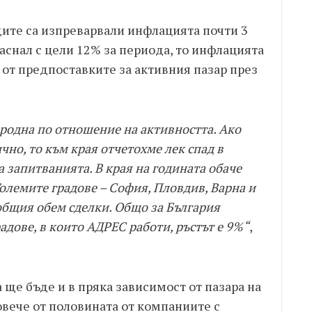
ите са изпреварвали инфлацията почти 3
раснал с цели 12% за периода, то инфлацията
на от предпоставките за активния пазар през
родна по отношение на активността. Ако
но, то към края отчетохме лек спад в
 запитванията. В края на годината обаче
олемите градове – София, Пловдив, Варна и
 общия обем сделки. Общо за България
радове, в които АДРЕС работи, ръстът е 9%“
,
 ще бъде и в пряка зависимост от пазара на
повече от половината от компаниите с