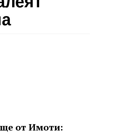
алеят
на
ще от Имоти: