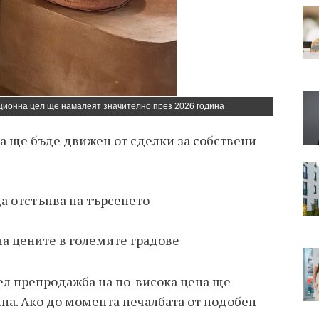
ционна цел ще намалеят значително през 2026 година
а ще бъде движен от сделки за собствени
а отстъпва на търсенето
на цените в големите градове
л препродажба на по-висока цена ще
на. Ако до момента печалбата от подобен