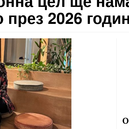
онна цел ще нам
 през 2026 годи
О