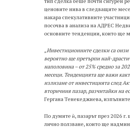
тип сделка беше почти сигурен ре
ценовите нива в следващите месец
накара спекулативните участници 
посочва в анализа на АДРЕС Недв
основните тенденции, които ще м
„Инвестиционните сделки са онзи с
вероятно ще претърпи най-драсти
наполовина – от 25% средно за 202
месеци. Тенденцията ще важи както
излизане от инвестицията след Акт 
вторичния пазар, разчитайки на ес
Гергана Тенекеджиева, изпълните
По думите ѝ, пазарът през 2026 г.
лично ползване, които ще надмин