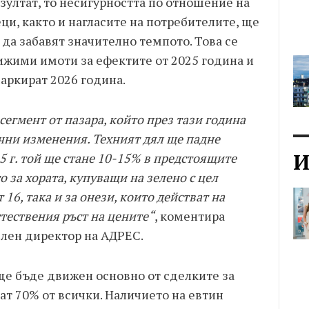
зултат, то несигурността по отношение на
и, както и нагласите на потребителите, ще
да забавят значително темпото. Това се
ижими имоти за ефектите от 2025 година и
аркират 2026 година.
егмент от пазара, който през тази година
чни изменения. Техният дял ще падне
И
5 г. той ще стане 10-15% в предстоящите
 за хората, купуващи на зелено с цел
16, така и за онези, които действат на
тествения ръст на цените“
, коментира
лен директор на АДРЕС.
 ще бъде движен основно от сделките за
ат 70% от всички. Наличието на евтин