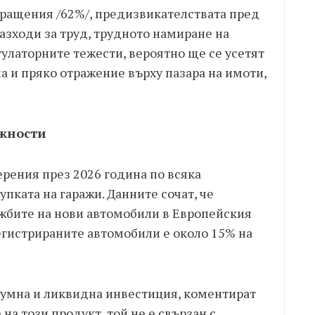
кращения /62%/, предизвикателствата пред
разходи за труд, трудното намиране на
улаторните тежести, вероятно ще се усетят
ла и пряко отражение върху пазара на имоти,
жности
рения през 2026 година по всяка
пката на гаражи. Данните сочат, че
ажбите на нови автомобили в Европейския
регистрираните автомобили е около 15% на
азумна и ликвидна инвестиция, коментират
на този продукт, той не е свързан с