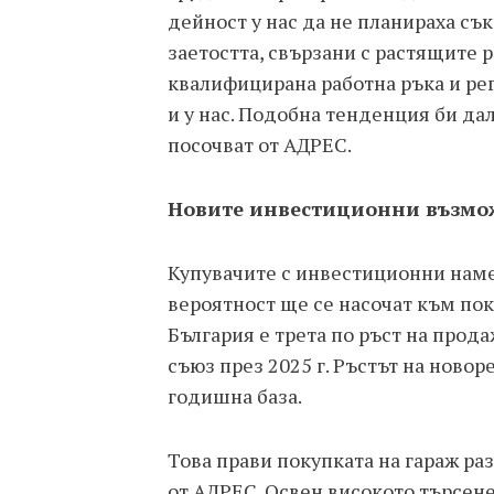
дейност у нас да не планираха съ
заетостта, свързани с растящите 
квалифицирана работна ръка и рег
и у нас. Подобна тенденция би да
посочват от АДРЕС.
Новите инвестиционни възмо
Купувачите с инвестиционни наме
вероятност ще се насочат към поку
България е трета по ръст на прод
съюз през 2025 г. Ръстът на ново
годишна база.
Това прави покупката на гараж р
от АДРЕС. Освен високото търсене 