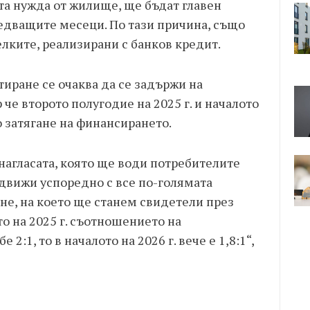
та нужда от жилище, ще бъдат главен
ледващите месеци. По тази причина, също
лките, реализирани с банков кредит.
иране се очаква да се задържи на
че второто полугодие на 2025 г. и началото
о затягане на финансирането.
 нагласата, която ще води потребителите
 движи успоредно с все по-голямата
не, на което ще станем свидетели през
о на 2025 г. съотношението на
2:1, то в началото на 2026 г. вече е 1,8:1“,