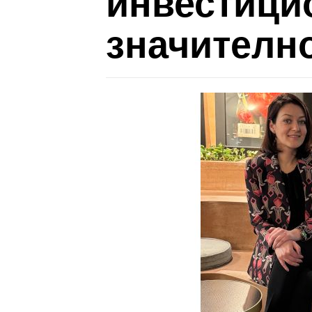
инвестици
значително