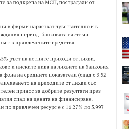
те за подкрепа на МСП, пострадали от
ни и фирми нарастват чувствително и в
глеждания период, банковата система
ръст в привлечените средства.
.45% ръст на нетните приходи от лихви,
ове и ниските нива на лихвите на банковия
а фона на средните показатели (спад с 3.52
еличаването на приходите от лихви със
нителен принос за добрите резултати през
атия спад на цената на финансиране.
и по привлечен ресурс е с 16.27% до 5.997