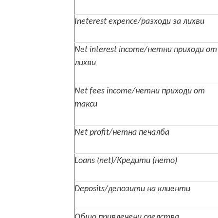
Ineterest expence/разходи за лихви
Net interest income/нетни приходи от
лихви
Net fees income/нетни приходи от
такси
Net profit/нетна печалба
Loans (net)/Кредити (нето)
Deposits/депозити на клиенти
Общо привлечени средства