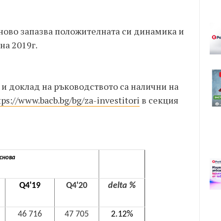
ново запазва положителната си динамика и
на 2019г.
 и доклад на ръководството са налични на
tps://www.bacb.bg/bg/za-investitori
в секция
снова
Q4'19
Q4'20
delta %
46 716
47 705
2.12%