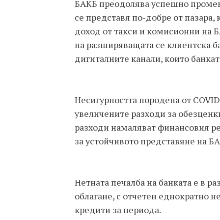
БАКБ преодолява успешно промени
се представя по-добре от пазара, 
доход от такси и комисионни на Б
на разширяващата се клиентска б
дигиталните канали, които банкат
Несигурността породена от COVID
увеличените разходи за обезценки
разходи намаляват финансовия рез
за устойчивото представяне на Б
Нетната печалба на банката е в ра
облагане, с отчетен еднократно н
кредити за периода.