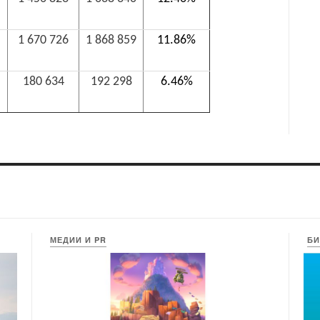
1 670 726
1 868 859
11.86%
180 634
192 298
6.46%
МЕДИИ И PR
БИ