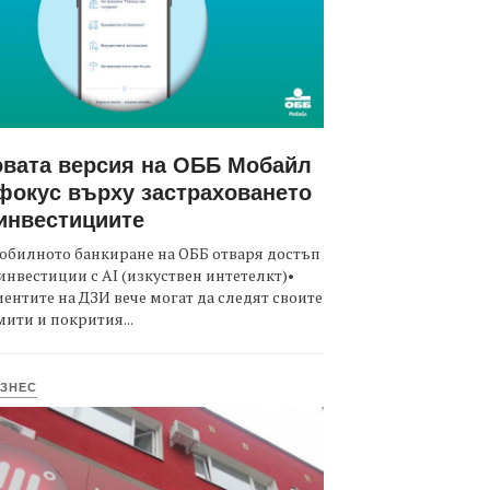
вата версия на ОББ Мобайл
фокус върху застраховането
инвестициите
обилното банкиране на ОББ отваря достъп
инвестиции с AI (изкуствен интетелкт)•
ентите на ДЗИ вече могат да следят своите
ити и покрития...
ЗНЕС