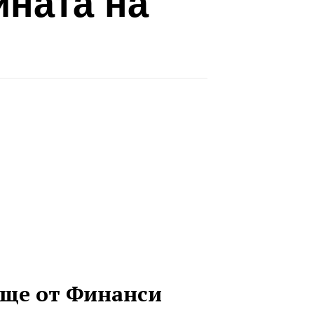
ината на
ще от Финанси