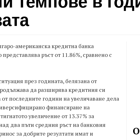
и темпове в год
зата
Българо-американска кредитна банка
то представлява ръст от 11.86%, сравнено с
итуация през годината, белязана от
продължава да разширява кредитния си
а от последните години на увеличаване дела
 диверсифицирано финансиране на
тигнатото увеличение от 13.37% за
ад два пъти средния ръст на банковия
О
Принос за добрите резултати имат и