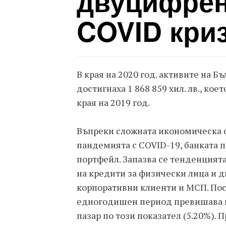
двуцифрен
COVID кри
В края на 2020 год. активите на 
достигнаха 1 868 859 хил. лв., кое
края на 2019 год.
Въпреки сложната икономическа с
пандемията с COVID-19, банката 
портфейл. Запазва се тенденцият
на кредити за физически лица и
корпоративни клиенти и МСП. Пос
едногодишен период превишава н
пазар по този показател (5.20%). 