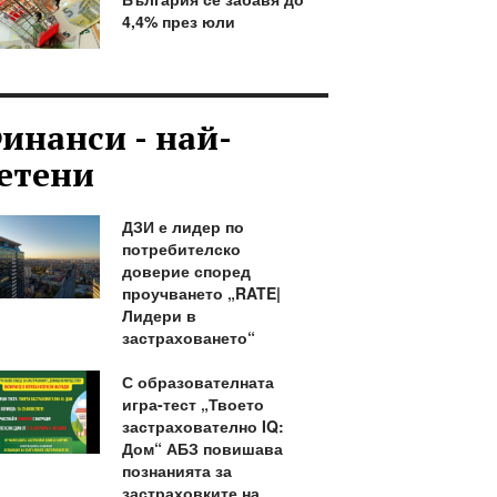
4,4% през юли
инанси - най-
етени
ДЗИ е лидер по
потребителско
доверие според
проучването „RATE|
Лидери в
застраховането“
С образователната
игра-тест „Твоето
застрахователно IQ:
Дом“ АБЗ повишава
познанията за
застраховките на