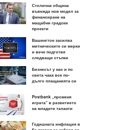
Столична община
въвежда нов модел за
финансиране на
мащабни градски
проекти
Вашингтон засилва
митническите си мерки
и вече подготвя
следващи стъпки
Бизнесът у нас и по
света чака все по-
дълго плащанията си
Postbank „променя
играта“ в развитието
на младите таланти
Годишната инфлация в
България се забавя до