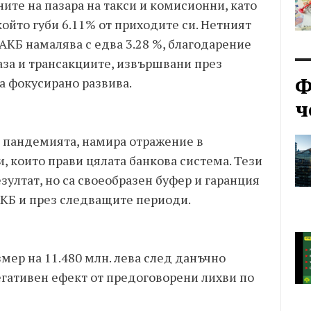
те на пазара на такси и комисионни, като
който губи 6.11% от приходите си. Нетният
АКБ намалява с едва 3.28 %, благодарение
аза и трансакциите, извършвани през
Ф
а фокусирано развива.
ч
 пандемията, намира отражение в
, които прави цялата банкова система. Тези
ултат, но са своеобразен буфер и гаранция
АКБ и през следващите периоди.
змер на 11.480 млн. лева след данъчно
егативен ефект от предоговорени лихви по