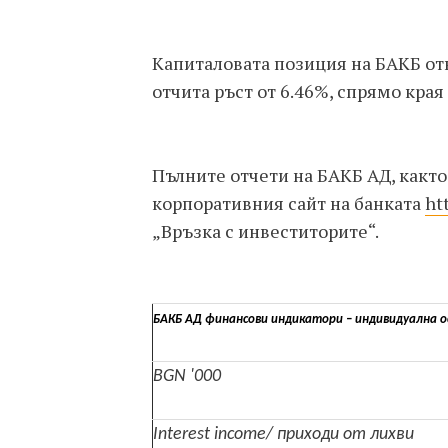
Капиталовата позиция на БАКБ от
отчита ръст от 6.46%, спрямо края 
Пълните отчети на БАКБ АД, както
корпоративния сайт на банката
ht
„Връзка с инвеститорите“.
БАКБ АД финансови индикатори – индивидуална о
BGN '000
Interest income/ приходи от лихви