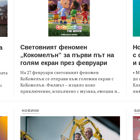
Световният феномен
Но
а
„Кокомелън“ за първи път на
с 
голям екран през февруари
и 
На 27 февруари световният феномен
• М
ната
КоКомелън се отправя към големия екран с
до 
КоКомелън: Филмът – изцяло ново
Кли
о
приключение, изпълнено с музика, емоция и...
лим
НОВИНИ
БИ