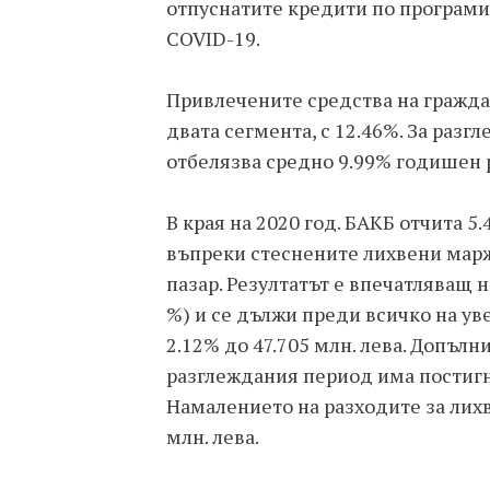
отпуснатите кредити по програми
COVID-19.
Привлечените средства на гражда
двата сегмента, с 12.46%. За раз
отбелязва средно 9.99% годишен 
В края на 2020 год. БАКБ отчита 5
въпреки стеснените лихвени марж
пазар. Резултатът е впечатляващ н
%) и се дължи преди всичко на ув
2.12% до 47.705 млн. лева. Допъл
разглеждания период има постигн
Намалението на разходите за лихв
млн. лева.