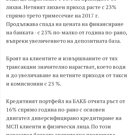
лихви. Нетният лихвен приход расте с 23%
спрямо трето тримесечие на 2017 г.
Продължава спада на цената на финансиране
на банката - с 25% по-малко от година по-рано,
въпреки увеличението на депозитната база.
Броят на клиентите и извършваните от тях
трансакции значително нарастват, което води
и до увеличаване на нетните приходи от такси
и комисионни с 23 %.
Кредитният портфейл на БАКБ отчита ръст от
16% спрямо година по-рано с основен
двигател диверсифицирано кредитиране на
МСП клиенти и физически лица. По този
показател банката значително превишава