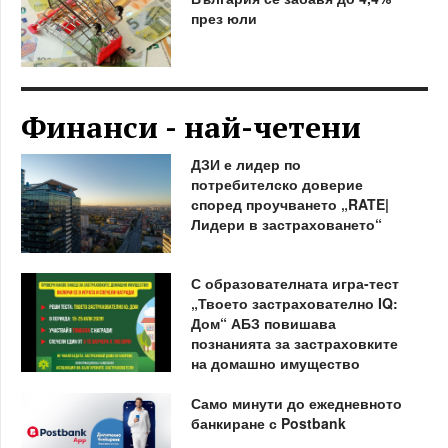
през юли
Финанси - най-четени
ДЗИ е лидер по
потребителско доверие
според проучването „RATE|
Лидери в застраховането“
С образователната игра-тест
„Твоето застрахователно IQ:
Дом“ АБЗ повишава
познанията за застраховките
на домашно имущество
Само минути до ежедневното
банкиране с Postbank