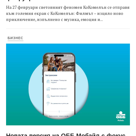
На 27 февруари световният феномен КоКомелън се отправя
към големия екран с КоКомелън: Филмът – изцяло ново
приключение, изпълнено с музика, емоция и...
БИЗНЕС
Новата версия на ОББ Мобайл с фокус