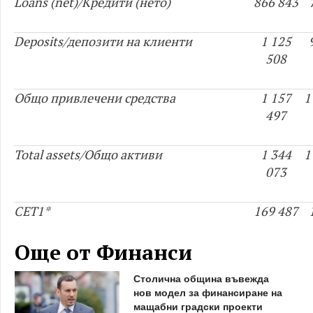
Loans (net)/Кредити (нето)
866 843
Deposits/депозити на клиенти
1 125
508
Общо привлечени средства
1 157
1
497
Total assets/Общо активи
1 344
1
073
CET1*
169 487
Още от Финанси
Столична община въвежда
нов модел за финансиране на
мащабни градски проекти