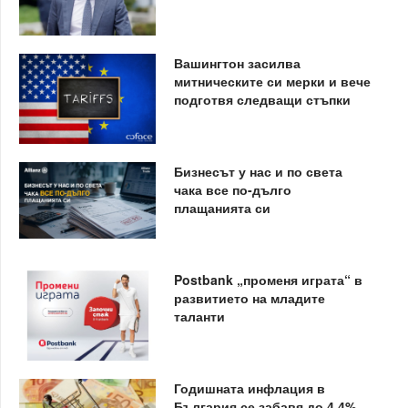
Вашингтон засилва
митническите си мерки и вече
подготвя следващи стъпки
Бизнесът у нас и по света
чака все по-дълго
плащанията си
Postbank „променя играта“ в
развитието на младите
таланти
Годишната инфлация в
България се забавя до 4,4%