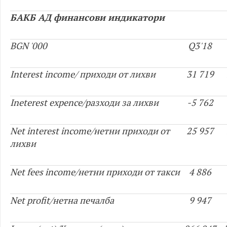
БАКБ АД финансови индикатори
BGN '000
Q3'18
Interest income/ приходи от лихви
31 719
Ineterest expence/разходи за лихви
-5 762
Net interest income/нетни приходи от
25 957
лихви
Net fees income/нетни приходи от такси
4 886
Net profit/нетна печалба
9 947