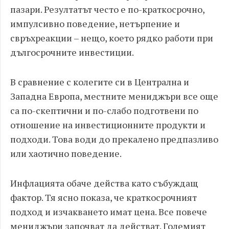
пазари. Резултатът често е по-краткосрочно,
импулсивно поведение, нетърпение и
свръхреакции – нещо, което рядко работи при
дългосрочните инвестиции.
В сравнение с колегите си в Централна и
Западна Европа, местните мениджъри все още
са по-скептични и по-слабо подготвени по
отношение на инвестиционните продукти и
подходи. Това води до прекалено предпазливо
или хаотично поведение.
Инфлацията обаче действа като събуждащ
фактор. Тя ясно показа, че краткосрочният
подход и изчакването имат цена. Все повече
мениджъри започват да действат. Големият