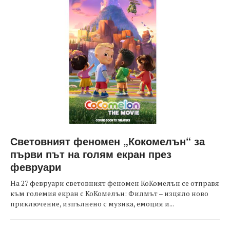
Световният феномен „Кокомелън“ за
първи път на голям екран през
февруари
На 27 февруари световният феномен КоКомелън се отправя
към големия екран с КоКомелън: Филмът – изцяло ново
приключение, изпълнено с музика, емоция и...