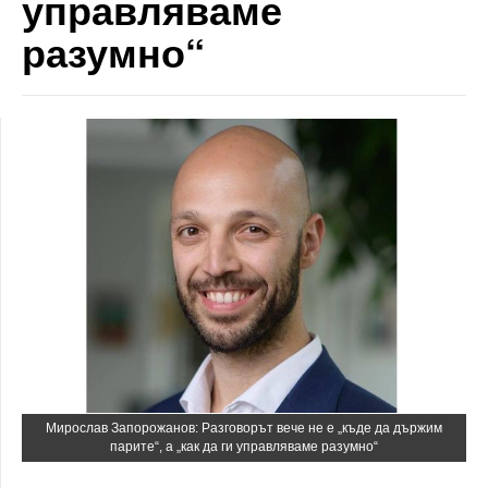
управляваме
разумно“
Мирослав Запорожанов: Разговорът вече не е „къде да държим
парите“, а „как да ги управляваме разумно“