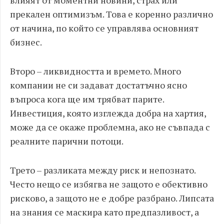
влияят от моментни новини, страх или
прекален оптимизъм. Това е коренно различно
от начина, по който се управлява основният
бизнес.
Второ – ликвидността и времето. Много
компании не си задават достатъчно ясно
въпроса кога ще им трябват парите.
Инвестиция, която изглежда добра на хартия,
може да се окаже проблемна, ако не съвпада с
реалните парични потоци.
Трето – разликата между риск и непознато.
Често нещо се избягва не защото е обективно
рисково, а защото не е добре разбрано. Липсата
на знания се маскира като предпазливост, а