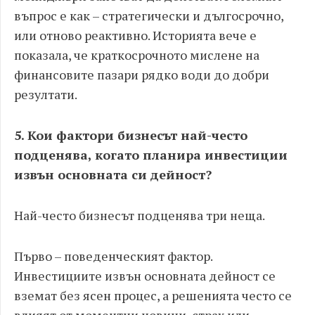
въпрос е как – стратегически и дългосрочно,
или отново реактивно. Историята вече е
показала, че краткосрочното мислене на
финансовите пазари рядко води до добри
резултати.
5. Кои фактори бизнесът най-често
подценява, когато планира инвестиции
извън основната си дейност?
Най-често бизнесът подценява три неща.
Първо – поведенческият фактор.
Инвестициите извън основната дейност се
вземат без ясен процес, а решенията често се