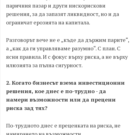
паричния пазар и други нискорискови
решения, за да запазят ликвидност, но и да
ограничат ерозията на капитала.
Разговорът вече не е „къде да държим парите“,
а „как да ги управляваме разумно“. С план. С
ясни правила. И с фокус върху риска, а не върху
илюзията за пълна сигурност.
2. Когато бизнесът взема инвестиционни
решения, кое днес е по-трудно - да
намери възможности или да прецени
риска зад тях?
По-трудното днес е преценката на риска, не
намирането на възможности.