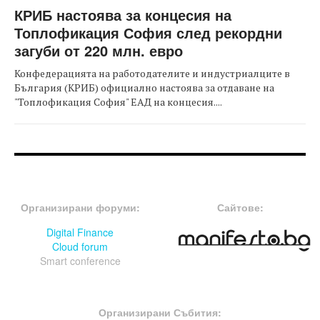
КРИБ настоява за концесия на
Топлофикация София след рекордни
загуби от 220 млн. евро
Конфедерацията на работодателите и индустриалците в
България (КРИБ) официално настоява за отдаване на
"Топлофикация София" ЕАД на концесия....
FOOTER-ФОРУМИ
FOOTER-MIDDLE
Организирани форуми:
Сайтове:
Digital Finance
Cloud forum
Smart conference
FOOTER-СЪБИТИЯ
Организирани Събития: