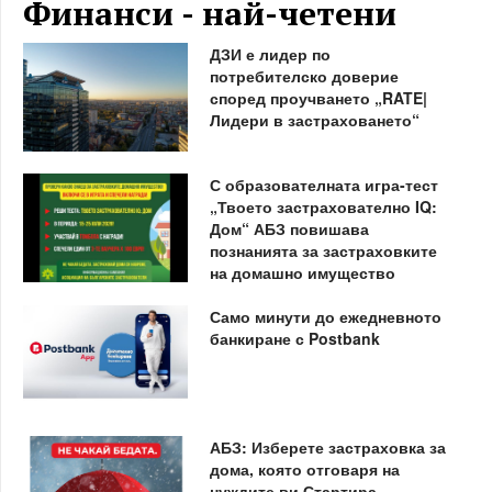
Финанси - най-четени
ДЗИ е лидер по
потребителско доверие
според проучването „RATE|
Лидери в застраховането“
С образователната игра-тест
„Твоето застрахователно IQ:
Дом“ АБЗ повишава
познанията за застраховките
на домашно имущество
Само минути до ежедневното
банкиране с Postbank
АБЗ: Изберете застраховка за
дома, която отговаря на
нуждите ви Стартира