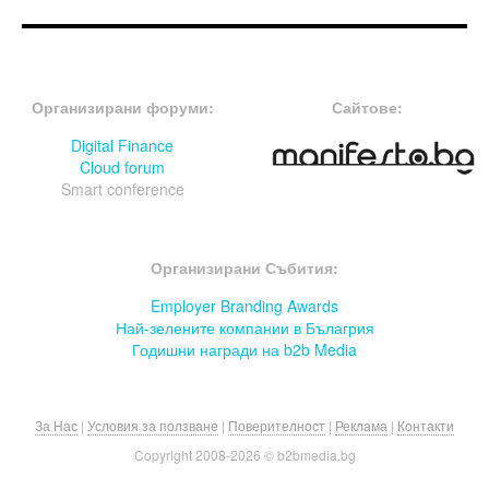
FOOTER-ФОРУМИ
FOOTER-MIDDLE
Организирани форуми:
Сайтове:
Digital Finance
Cloud forum
Smart conference
FOOTER-СЪБИТИЯ
Организирани Събития:
Employer Branding Awards
Най-зелените компании в Бълагрия
Годишни награди на b2b Media
За Нас
|
Условия за ползване
|
Поверителност
|
Реклама
|
Контакти
Copyright 2008-
2026 © b2bmedia.bg