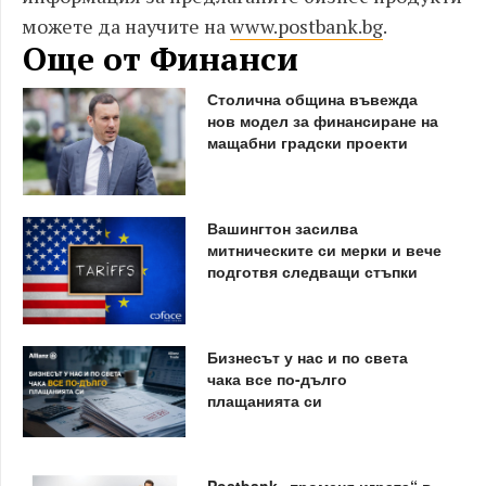
можете да научите на
www.postbank.bg
.
Още от Финанси
Столична община въвежда
нов модел за финансиране на
мащабни градски проекти
Вашингтон засилва
митническите си мерки и вече
подготвя следващи стъпки
Бизнесът у нас и по света
чака все по-дълго
плащанията си
Postbank „променя играта“ в