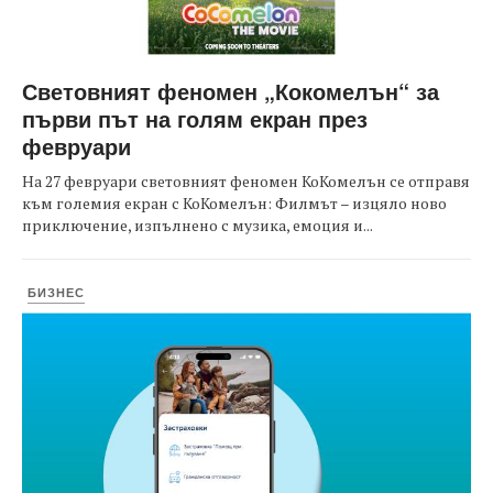
Световният феномен „Кокомелън“ за
първи път на голям екран през
февруари
На 27 февруари световният феномен КоКомелън се отправя
към големия екран с КоКомелън: Филмът – изцяло ново
приключение, изпълнено с музика, емоция и...
БИЗНЕС