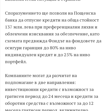
Споразумението ще позволи на Пощенска
банка да отпусне кредити на обща стойност
137 млн. лева при преференциални лихви и
облекчени изисквания за обезпечение, като
схемата предвижда Фондът на фондовете да
осигури гаранция до 80% на ниво
индивидуален кредит и до 25% на ниво
портфейл.
Компаниите могат да разчитат на
подпомагане в две направления:
инвестиционни кредити с възможност за
гратисен период до 24 месеца и кредити за
оборотни средства с възможност за до 12
месеца гратисен период, включително