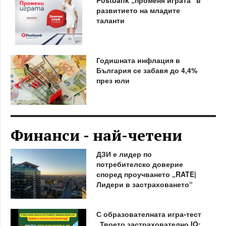
развитието на младите
таланти
Годишната инфлация в
България се забавя до 4,4%
през юли
Финанси - най-четени
ДЗИ е лидер по
потребителско доверие
според проучването „RATE|
Лидери в застраховането“
С образователната игра-тест
„Твоето застрахователно IQ: