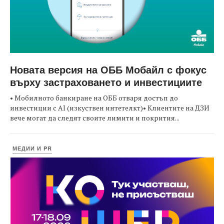
Новата версия на ОББ Мобайл с фокус
върху застраховането и инвестициите
• Мобилното банкиране на ОББ отваря достъп до
инвестиции с AI (изкуствен интетелкт)• Клиентите на ДЗИ
вече могат да следят своите лимити и покрития...
МЕДИИ И PR