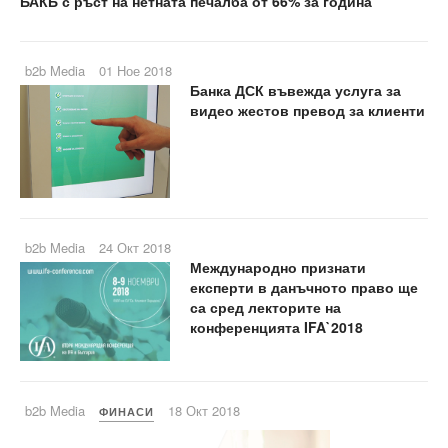
БАКБ с ръст на нетната печалба от 66% за година
b2b Media
01 Ное 2018
Банка ДСК въвежда услуга за
видео жестов превод за клиенти
b2b Media
24 Окт 2018
Международно признати
експерти в данъчното право ще
са сред лекторите на
конференцията IFA`2018
b2b Media
18 Окт 2018
ФИНАСИ