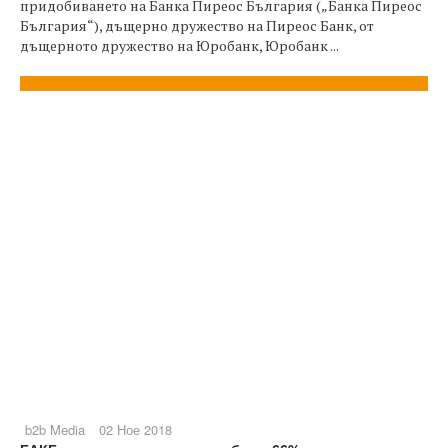
придобиването на Банка Пиреос България („Банка Пиреос
България“), дъщерно дружество на Пиреос Банк, от
дъщерното дружество на Юробанк, Юробанк ...
b2b Media
02 Ное 2018