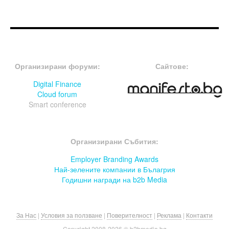
FOOTER-ФОРУМИ
FOOTER-MIDDLE
Организирани форуми:
Сайтове:
Digital Finance
Cloud forum
Smart conference
FOOTER-СЪБИТИЯ
Организирани Събития:
Employer Branding Awards
Най-зелените компании в Бълагрия
Годишни награди на b2b Media
За Нас
|
Условия за ползване
|
Поверителност
|
Реклама
|
Контакти
Copyright 2008-
2026 © b2bmedia.bg