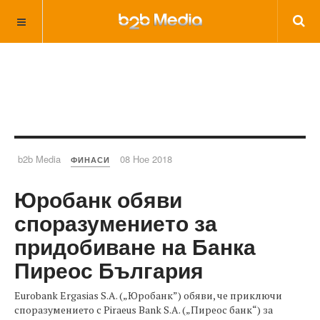
b2b Media
08 Ное 2018
ФИНАСИ
Юробанк обяви
споразумението за
придобиване на Банка
Пиреос България
Eurobank Ergasias S.A. („Юробанк”) обяви, че приключи
споразумението с Piraeus Bank S.A. („Пиреос банк“) за