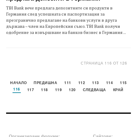
TBI Bank вече предлага депозитните си продукти в
Германия след успешната си паспортизация за
презгранично предлагане на банкови услуги в друга
държава – член на Европейския съюз. TBI Bank получи
одобрение за извършване на банков бизнес в Германия ...
СТРАНИЦА 116 ОТ 126
НАЧАЛО
ПРЕДИШНА
111
112
113
114
115
116
117
118
119
120
СЛЕДВАЩА
КРАЙ
FOOTER-ФОРУМИ
FOOTER-MIDDLE
Организирани форуми:
Сайтове: