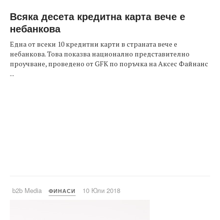
Всяка десета кредитна карта вече е
небанкова
Една от всеки 10 кредитни карти в страната вече е
небанкова. Това показва национално представително
проучване, проведено от GFK по поръчка на Аксес Файнанс
...
b2b Media
10 Юли 2018
ФИНАСИ