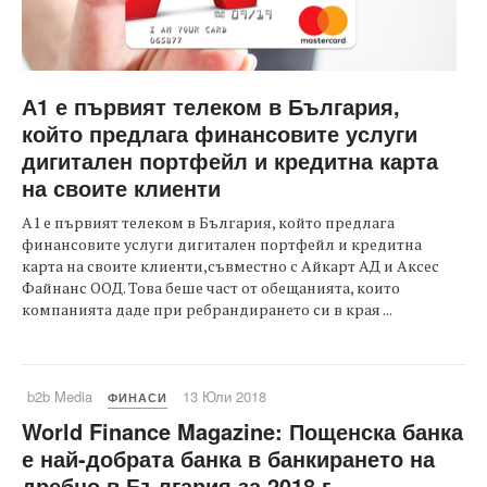
А1 е първият телеком в България,
който предлага финансовите услуги
дигитален портфейл и кредитна карта
на своите клиенти
А1 е първият телеком в България, който предлага
финансовите услуги дигитален портфейл и кредитна
карта на своите клиенти,съвместно с Айкарт АД и Аксес
Файнанс ООД. Това беше част от обещанията, които
компанията даде при ребрандирането си в края ...
b2b Media
13 Юли 2018
ФИНАСИ
World Finance Magazine: Пощенска банка
е най-добрата банка в банкирането на
дребно в България за 2018 г.