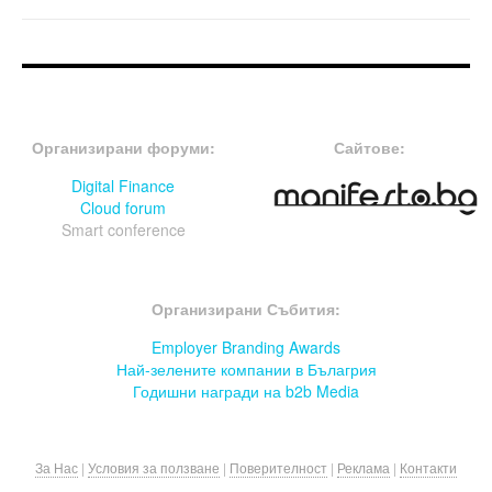
FOOTER-ФОРУМИ
FOOTER-MIDDLE
Организирани форуми:
Сайтове:
Digital Finance
Cloud forum
Smart conference
FOOTER-СЪБИТИЯ
Организирани Събития:
Employer Branding Awards
Най-зелените компании в Бълагрия
Годишни награди на b2b Media
За Нас
|
Условия за ползване
|
Поверителност
|
Реклама
|
Контакти