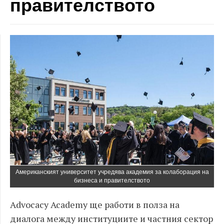
правителството
Американският университет учредява академия за колаборация на
бизнеса и правителството
Advocacy Academy ще работи в полза на
диалога между институциите и частния сектор