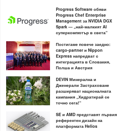
Progress Software обяви
Progress Chef Enterprise
Management за NVIDIA DGX
Spark — „най-малкият AI
суперкомпютър в света“
Постигаме повече заедно:
cargo-partner и Nippon
Express напредват с
интеграцията в Словакия,
Полша и Австрия
DEVIN Минерална и
Дженерали Застраховане
разширяват националната
кампания „Хидратирай се
точно сега!“
SE и AMD представят първия
референтен дизайн на
платформата Helios