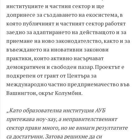
институциите и частния сектор и ще
допринесе за създаването на екосистема, в
която публичният и частният сектор работят
заедно за адаптирането на действащото и за
приемане на ново законодателство, както и за
въвеждането на иновативни законови
практики, които активно насърчават
демократичен и свободен пазар. Проектът е
подкрепен от грант от Центъра за
международно частно предприемачество във
Вашингтон, окръг Колумбия.
„Като образователна институция АУБ
притежава ноу-хау, а неправителственият
сектор прави много, но не винаги резултатите
са достатъчни. Затова решихме да си