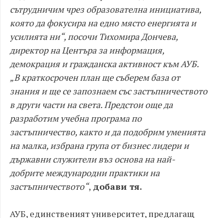
сътрудничим чрез образователна инициатива,
която да фокусира на едно място енергията и
усилията ни“, посочи Тихомира Дончева,
директор на Центъра за информация,
демокрация и гражданска активност към АУБ.
„В краткосрочен план ще съберем база от
знания и ще се запознаем със застъпничеството
в други части на света. Предстои още да
разработим учебна програма по
застъпничество, както и да подобрим уменията
на малка, избрана група от бизнес лидери и
държавни служители въз основа на най-
добрите международни практики на
застъпничеството“
,
добави тя.
АУБ, единственият университет, предлагащ