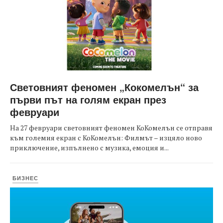
Световният феномен „Кокомелън“ за
първи път на голям екран през
февруари
На 27 февруари световният феномен КоКомелън се отправя
към големия екран с КоКомелън: Филмът – изцяло ново
приключение, изпълнено с музика, емоция и...
БИЗНЕС