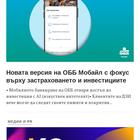
Новата версия на ОББ Мобайл с фокус
върху застраховането и инвестициите
• Мобилното банкиране на ОББ отваря достъп до
инвестиции с AI (изкуствен интетелкт)• Клиентите на ДЗИ
вече могат да следят своите лимити и покрития...
МЕДИИ И PR