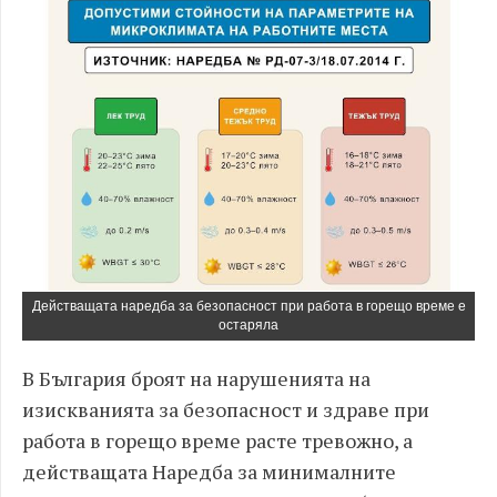
Действащата наредба за безопасност при работа в горещо време е
остаряла
В България броят на нарушенията на
изискванията за безопасност и здраве при
работа в горещо време расте тревожно, а
действащата Наре
дба за минималните