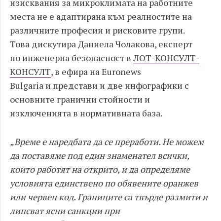
изисквания за микроклимата на работните
места не е адаптирана към реалностите на
различните професии и рисковите групи.
Това
дискутира
Даниела Чолакова, експерт
по
инженерна
безопасност в
ЛОТ-КОНСУЛТ
-
КОНСУЛТ
, в ефира на Euronews
Bulgaria
и
представи и две инфографики с
основните гранични стойности и
изключенията в нормативната база.
„Време е наредбата да се преработи. Не можем
да поставяме под един знаменател всички,
които работят на открито, и да опред
еляме
условията единствено по обявените оранжев
или червен код. Границите са твърде размити и
липсват ясни санкции при