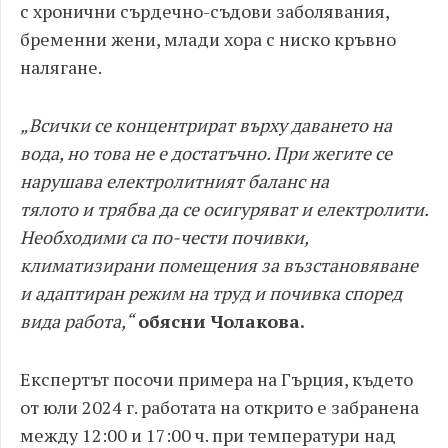
с хронични сърдечно-съдови заболявания,
бременни жени, млади хора с ниско
кръвно
налягане.
„Всички се концентрират върху даването на
вода, но това не е достатъчно. При жегите се
нарушава електролитният баланс на
тялото
и
трябва да се осигуряват и електролити.
Необходими са по-чести почивки,
климатизирани помещения за възстановяване
и адаптиран режим на труд
и почивка според
вида работа,“
обясни Чолакова.
Експертът посочи примера на Гърция, където
от юли 2024 г. работата на открито е забранена
между 12:00 и 17:00 ч. при температури над