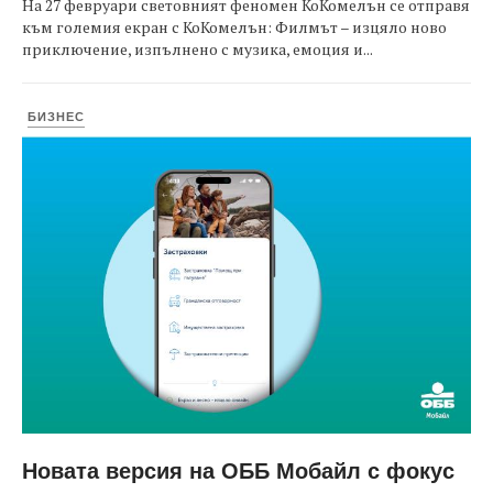
На 27 февруари световният феномен КоКомелън се отправя
към големия екран с КоКомелън: Филмът – изцяло ново
приключение, изпълнено с музика, емоция и...
БИЗНЕС
Новата версия на ОББ Мобайл с фокус