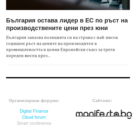
България остава лидер в ЕС по ръст на
производствените цени през юни
България запазва позицията си на страна с най-висок
годишен ръст на цените на производител в
промишлеността в целия Европейски съюз за трети
пореден месец през...
FOOTER-ФОРУМИ
FOOTER-MIDDLE
Организирани форуми:
Сайтове:
Digital Finance
Cloud forum
Smart conference
FOOTER-СЪБИТИЯ