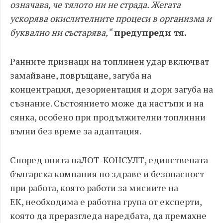
означава, че тялото ни не страда. Жегата
ускорява окислителните процеси в организма и
буквално ни състарява,“
предупреди
тя.
Ранните признаци на топлинен удар включват
замайване, повръщане, загуба на
концентрация, дезориентация и дори загуба на
съзнание. Състоянието може да настъпи и на
сянка, особено при продължителни топлинни
вълни без време за адаптация.
Според
опита на
ЛОТ-КОНСУЛТ
,
единствената
българска компания по здраве и безопасност
при работа, която работи за мисиите на
ЕК,
необходима е работна група от експерти,
която да преразгледа наредбата, да премахне