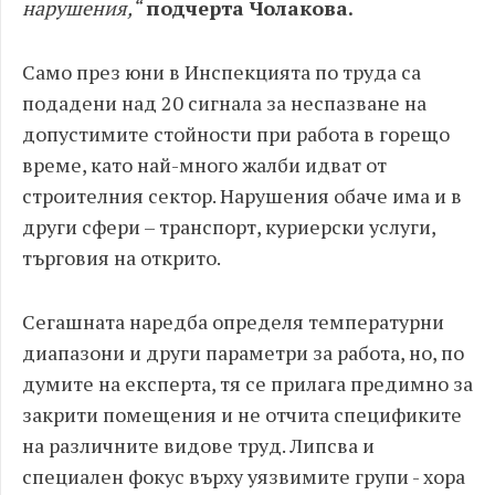
нарушения,“
подчерта Чолакова.
Само през юни в Инспекцията по труда са
подадени над 20 сигнала за неспазване на
допустими
те стойности при работа в горещо
време, като най-много жалби идват от
строителния сектор. Нарушения обаче има и в
други сфери – транспорт, куриерски услуги,
търговия на открито.
Сегашната наредба определя температурни
диапазони и други параметр
и за работа, но, по
думите на експерта, тя се прилага предимно за
закрити помещения и не отчита спецификите
на различните видове труд. Липсва и
специален фокус върху уязвимите групи
-
хора