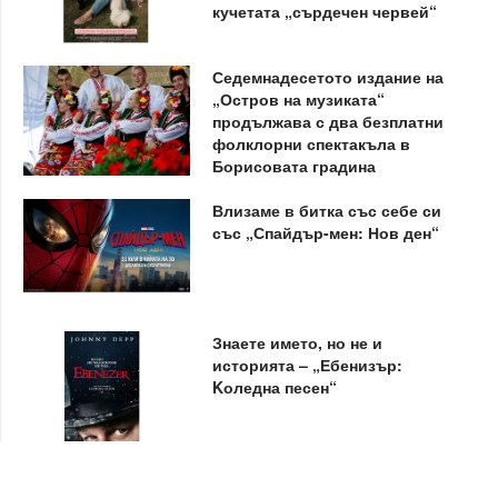
кучетата „сърдечен червей“
Седемнадесетото издание на
„Остров на музиката“
продължава с два безплатни
фолклорни спектакъла в
Борисовата градина
Влизаме в битка със себе си
със „Спайдър-мен: Нов ден“
Знаете името, но не и
историята – „Ебенизър:
Kоледна песен“