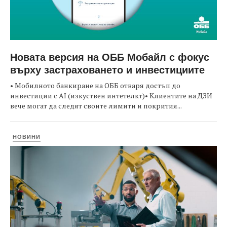
Новата версия на ОББ Мобайл с фокус
върху застраховането и инвестициите
• Мобилното банкиране на ОББ отваря достъп до
инвестиции с AI (изкуствен интетелкт)• Клиентите на ДЗИ
вече могат да следят своите лимити и покрития...
НОВИНИ