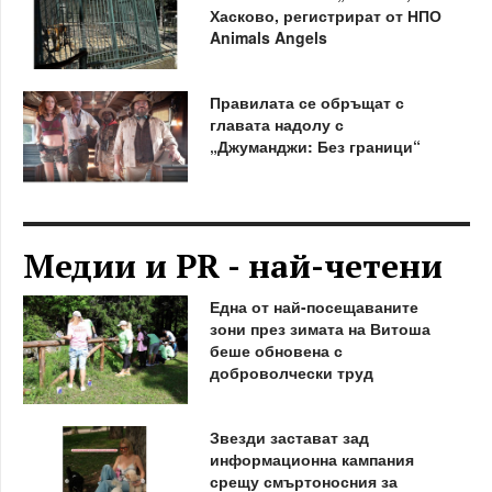
Хасково, регистрират от НПО
Animals Angels
Правилата се обръщат с
главата надолу с
„Джуманджи: Без граници“
Медии и PR - най-четени
Една от най-посещаваните
зони през зимата на Витоша
беше обновена с
доброволчески труд
Звезди застават зад
информационна кампания
срещу смъртоносния за