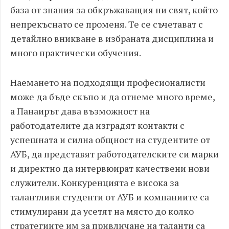
база от знания за обкръжаващия ни свят, който
непрекъснато се променя. Те се съчетават с
детайлно вникване в избраната дисциплина и
много практически обучения.
Наемането на подходящи професионалисти
може да бъде скъпо и да отнеме много време,
а Панаирът дава възможност на
работодателите да изградят контакти с
успешната и силна общност на студентите от
АУБ, да представят работодателските си марки
и директно да интервюират качествени нови
служители. Конкуренцията е висока за
талантливи студенти от АУБ и компаниите са
стимулирани да усетят на място до колко
стратегиите им за привличане на таланти са