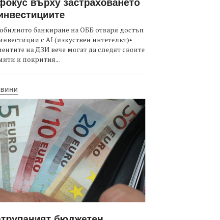
фокус върху застраховането
инвестициите
обилното банкиране на ОББ отваря достъп
инвестиции с AI (изкуствен интетелкт)•
ентите на ДЗИ вече могат да следят своите
ити и покрития...
ОВИНИ
атрупаният бюджетен