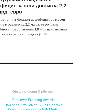
фицит за юли достигна 2,2
рд. евро
трупаният бюджетен дефицит за месец
 е в размер на 2,2 млрд. евро. Тази
йност представлява 1,8% от прогнозния
тен вътрешен продукт (БВП).
OOTER-СЪБИТИЯ
Организирани Събития:
Employer Branding Awards
Най-зелените компании в Бълагрия
Годишни награди на b2b Media