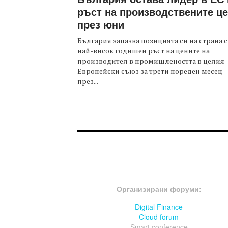
ръст на производствените ц
през юни
България запазва позицията си на страна с
най-висок годишен ръст на цените на
производител в промишлеността в целия
Европейски съюз за трети пореден месец
през...
FOOTER-ФОРУМИ
Организирани форуми:
Digital Finance
Cloud forum
Smart conference