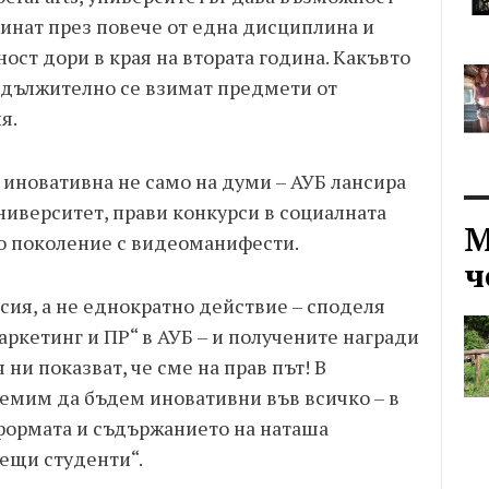
минат през повече от една дисциплина и
ост дори в края на втората година. Какъвто
задължително се взимат предмети от
я.
 иновативна не само на думи – АУБ лансира
ниверситет, прави конкурси в социалната
М
о поколение с видеоманифести.
ч
сия, а не еднократно действие – споделя
ркетинг и ПР“ в АУБ – и получените награди
ни показват, че сме на прав път! В
емим да бъдем иновативни във всичко – в
 формата и съдържанието на наташа
ещи студенти“.