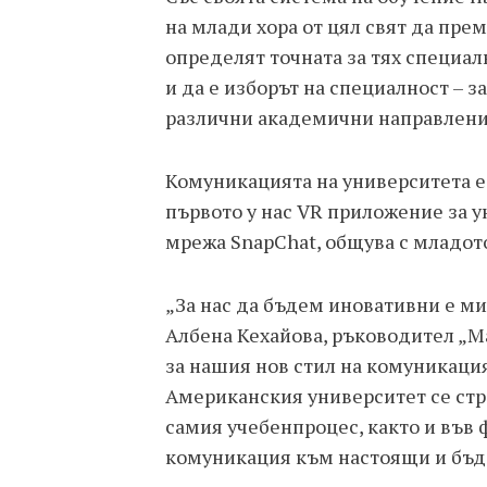
на млади хора от цял свят да пре
определят точната за тях специалн
и да е изборът на специалност – 
различни академични направлени
Комуникацията на университета е
първото у нас VR приложение за у
мрежа SnapChat, общува с младот
„За нас да бъдем иновативни е ми
Албена Кехайова, ръководител „Ма
за нашия нов стил на комуникация 
Американския университет се стр
самия учебенпроцес, както и във
комуникация към настоящи и бъд