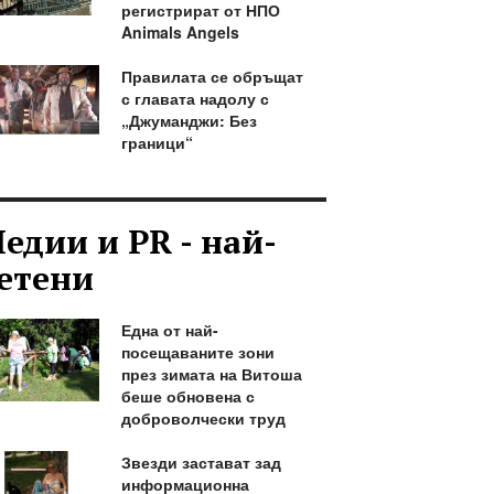
регистрират от НПО
Animals Angels
Правилата се обръщат
с главата надолу с
„Джуманджи: Без
граници“
едии и PR - най-
етени
Една от най-
посещаваните зони
през зимата на Витоша
беше обновена с
доброволчески труд
Звезди застават зад
информационна