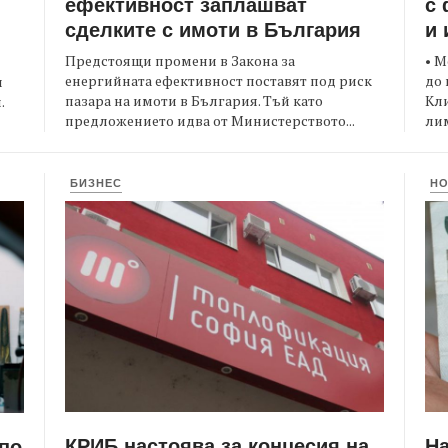
ефективност заплашват
с 
сделките с имоти в България
и 
Предстоящи промени в Закона за
• М
енергийната ефективност поставят под риск
до 
и
пазара на имоти в България. Тъй като
Кли
.
предложението идва от Министерството...
лим
БИЗНЕС
Н
КРИБ настоява за концесия на
Н
 по