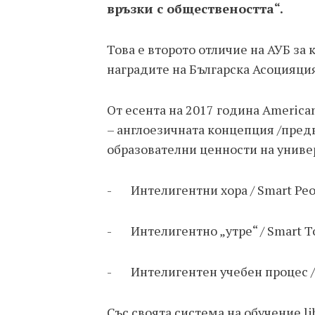
връзки с обществеността“.
Това е второто отличие на АУБ за
наградите на Българска Асоцияци
От есента на 2017 година America
– англоезичната концепция /пред
образователни ценности на униве
- Интелигентни хора / Smart Peo
- Интелигентно „утре“ / Smart 
- Интелигентен учебен процес / 
Със своята система на обучение li