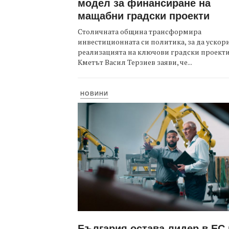
модел за финансиране на
мащабни градски проекти
Столичната община трансформира
инвестиционната си политика, за да ускор
реализацията на ключови градски проекти
Кметът Васил Терзиев заяви, че...
НОВИНИ
България остава лидер в ЕС