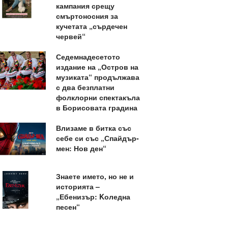
кампания срещу
смъртоносния за
кучетата „сърдечен
червей“
Седемнадесетото
издание на „Остров на
музиката“ продължава
с два безплатни
фолклорни спектакъла
в Борисовата градина
Влизаме в битка със
себе си със „Спайдър-
мен: Нов ден“
Знаете името, но не и
историята –
„Ебенизър: Kоледна
песен“