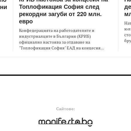
Топлофикация София след
де
ени
рекордни загуби от 220 млн.
мл
евро
На
юли
Конфедерацията на работодателите и
сто
индустриалците в България (КРИБ)
бру
официално настоява за отдаване на
"Топлофикация София" ЕАД на концесия....
FOOTER-MIDDLE
F
Сайтове: