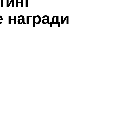
тинг
е награди