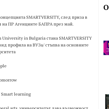
О
 концепцията SMARTVERSITY, след приза в
я на ПР Агенциите БАПРА през май.
n University in Bulgaria стана SMARTVERSITY
вид профила на ВУЗа/ стъпва на основните
рситета
ple
Tomorrow
Smart learning
beral arts, университетът дава възможност