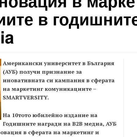
иновация в марке
иите в годишнит
ia
Американски университет в България
(АУБ) получи признание за
иновативната си кампания в сферата
на маркетинг комуникациите –
SMARTVERSITY.
На 10тото юбилейно издание на
Годишните награди на B2B медиа, АУБ
новация в сферата на маркетинг и