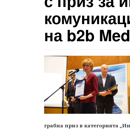
с приз за 
комуникац
на b2b Med
грабна приз в категорията „И