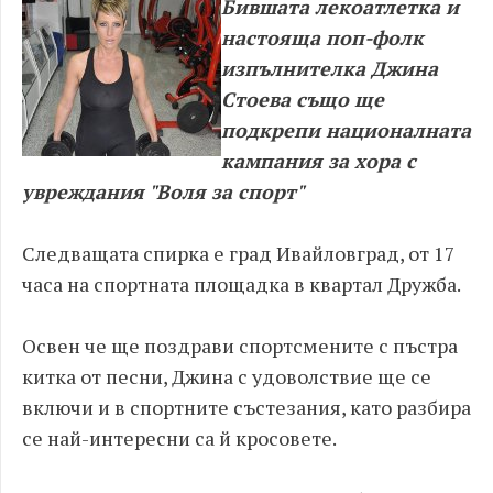
Бившата лекоатлетка и
настояща поп-фолк
изпълнителка Джина
Стоева също ще
подкрепи националната
кампания за хора с
увреждания "Воля за спорт"
Следващата спирка е град Ивайловград, от 17
часа на спортната площадка в квартал Дружба.
Освен че ще поздрави спортсмените с пъстра
китка от песни, Джина с удоволствие ще се
включи и в спортните състезания, като разбира
се най-интересни са й кросовете.