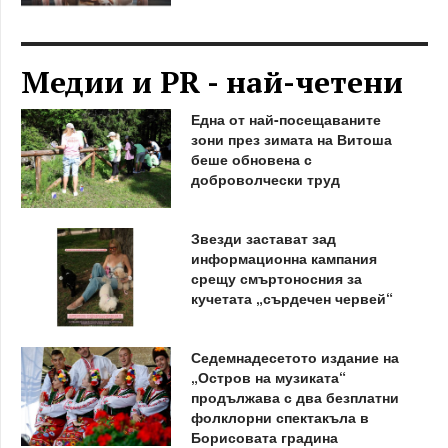
Медии и PR - най-четени
Една от най-посещаваните
зони през зимата на Витоша
беше обновена с
доброволчески труд
Звезди застават зад
информационна кампания
срещу смъртоносния за
кучетата „сърдечен червей“
Седемнадесетото издание на
„Остров на музиката“
продължава с два безплатни
фолклорни спектакъла в
Борисовата градина