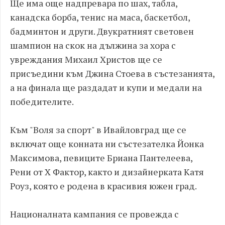
Ще има още надпревара по шах, табла,
канадска борба, тенис на маса, баскетбол,
бадминтон и други. Двукратният световен
шампион на скок на дължина за хора с
увреждания Михаил Христов ще се
присъедини към Джина Стоева в състезанията,
а на финала ще раздадат и купи и медали на
победителите.
Към "Воля за спорт" в Ивайловград ще се
включат още конната ни състезателка Йонка
Максимова, певиците Бриана Пантелеева,
Рени от Х Фактор, както и дизайнерката Катя
Роуз, която е родена в красивия южен град.
Националната кампания се провежда с