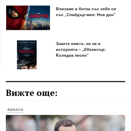
Влизаме в битка със себе си
със „Спайдър-мен: Нов ден“
Знаете името, но не и
историята – „Ебенизър:
Kоледна песен“
Вижте още:
ФИНАСИ