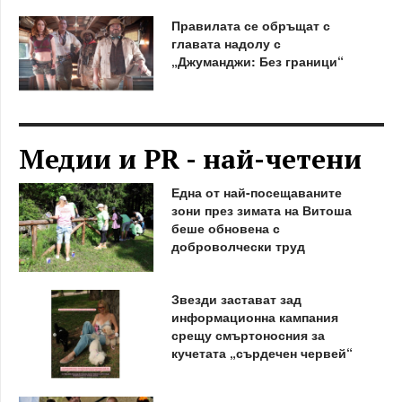
Правилата се обръщат с
главата надолу с
„Джуманджи: Без граници“
Медии и PR - най-четени
Една от най-посещаваните
зони през зимата на Витоша
беше обновена с
доброволчески труд
Звезди застават зад
информационна кампания
срещу смъртоносния за
кучетата „сърдечен червей“