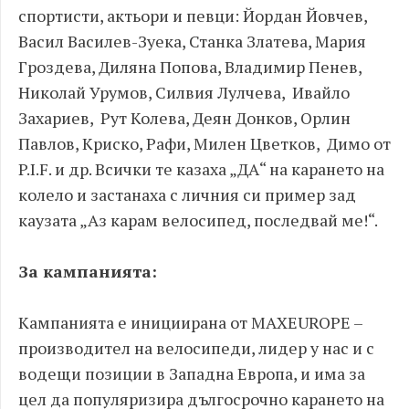
спортисти, актьори и певци: Йордан Йовчев,
Васил Василев-Зуека, Станка Златева, Мария
Гроздева, Диляна Попова, Владимир Пенев,
Николай Урумов, Силвия Лулчева, Ивайло
Захариев, Рут Колева, Деян Донков, Орлин
Павлов, Криско, Рафи, Милен Цветков, Димо от
P.I.F. и др. Всички те казаха „ДА“ на карането на
колело и застанаха с личния си пример зад
каузата „Аз карам велосипед, последвай ме!“.
За кампанията:
Кампанията е инициирана от MAXEUROPE –
производител на велосипеди, лидер у нас и с
водещи позиции в Западна Европа, и има за
цел да популяризира дългосрочно карането на