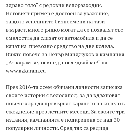
здраво тяло“ с редовни велоразходки.
Неговият пример е достоен за уважение,
защото успешните бизнесмени на тази
възраст, много рядко могат да се похвалят със
смелостта да слязат от автомобила и да се
качат на превозно средство на две колела.
Вижте повече за Петър Mанджуков и кампания
„Аз карам велосипед, последвай ме!“ на
www.azkaram.eu
През 2016-та осем обичани личности записаха
своите истории с велосипед, за да вдъхновят
повече хора да превърнат карането на колело в
ежедневие през летните месеци. За своите три
издания, кампанията е подкрепена от над 30
популярни личности. Сред тях са редица