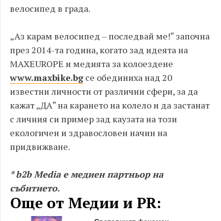
велосипед в града.
„Аз карам велосипед – последвай ме!“ започна
през 2014-та година, когато зад идеята на
MAXEUROPE и медията за колоездене
www.maxbike.bg
се обединиха над 20
известни личности от различни сфери, за да
кажат „ДА“ на карането на колело и да застанат
с личния си пример зад каузата на този
екологичен и здравословен начин на
придвижване.
* b2b Media е медиен партньор на
събитието.
Още от Медии и PR: