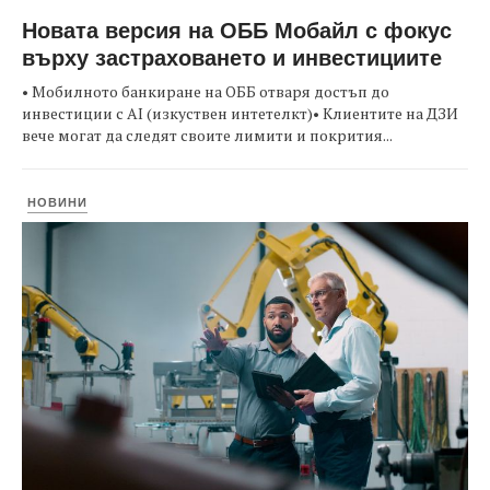
Новата версия на ОББ Мобайл с фокус
върху застраховането и инвестициите
• Мобилното банкиране на ОББ отваря достъп до
инвестиции с AI (изкуствен интетелкт)• Клиентите на ДЗИ
вече могат да следят своите лимити и покрития...
НОВИНИ