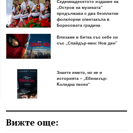
Седемнадесетото издание на
„Остров на музиката“
продължава с два безплатни
фолклорни спектакъла в
Борисовата градина
Влизаме в битка със себе си
със „Спайдър-мен: Нов ден“
Знаете името, но не и
историята – „Ебенизър:
Kоледна песен“
Вижте още: