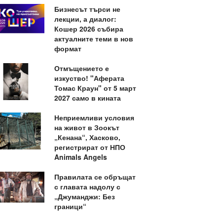
Бизнесът търси не
лекции, а диалог:
Кошер 2026 събира
актуалните теми в нов
формат
Отмъщението е
изкуство! "Аферата
Томас Краун" от 5 март
2027 само в кината
Неприемливи условия
на живот в Зоокът
„Кенана“, Хасково,
регистрират от НПО
Animals Angels
Правилата се обръщат
с главата надолу с
„Джуманджи: Без
граници“