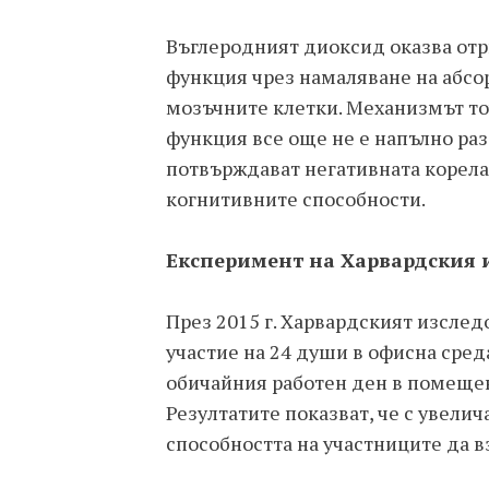
Въглеродният диоксид оказва от
функция чрез намаляване на абсо
мозъчните клетки. Механизмът то
функция все още не е напълно раз
потвърждават негативната корел
когнитивните способности.
Експеримент на Харвардския 
През 2015 г. Харвардският изсле
участие на 24 души в офисна сред
обичайния работен ден в помещен
Резултатите показват, че с увели
способността на участниците да 