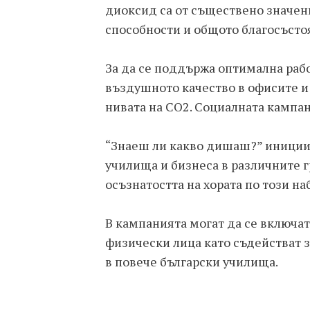
диоксид са от съществено значен
способности и общото благосъстоя
За да се поддържа оптимална рабо
въздушното качество в офисите и
нивата на CO2. Социалната кампа
“Знаеш ли какво дишаш?” инициир
училища и бизнеса в различните г
осъзнатостта на хората по този н
В кампанията могат да се включа
физически лица като съдействат з
в повече български училища.