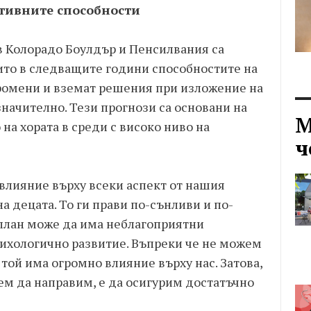
итивните способности
в Колорадо Боулдър и Пенсилвания са
ито в следващите години способностите на
промени и вземат решения при изложение на
начително. Тези прогнози са основани на
М
а хората в среди с високо ниво на
ч
 влияние върху всеки аспект от нашия
а децата. То ги прави по-сънливи и по-
 план може да има неблагоприятни
ихологично развитие. Въпреки че не можем
той има огромно влияние върху нас. Затова,
ем да направим, е да осигурим достатъчно