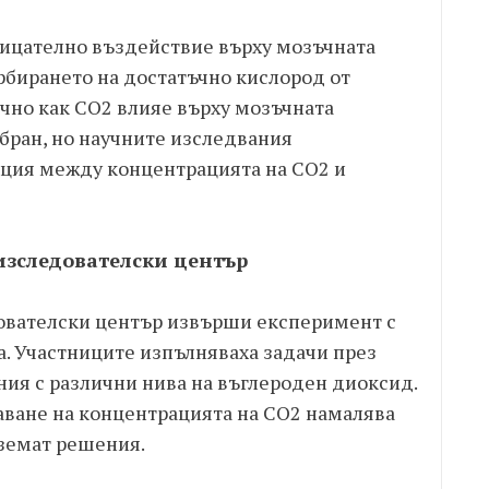
рицателно въздействие върху мозъчната
рбирането на достатъчно кислород от
чно как CO2 влияе върху мозъчната
бран, но научните изследвания
ация между концентрацията на CO2 и
изследователски център
дователски център извърши експеримент с
а. Участниците изпълняваха задачи през
ия с различни нива на въглероден диоксид.
чаване на концентрацията на CO2 намалява
вземат решения.