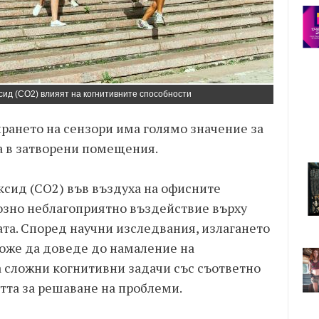
сид (CO2) влияят на когнитивните способности
рането на сензори има голямо значение за
а в затворени помещения.
ксид (CO2) във въздуха на офисните
озно неблагоприятно въздействие върху
та. Според научни изследвания, излагането
оже да доведе до намаление на
 сложни когнитивни задачи със съответно
та за решаване на проблеми.