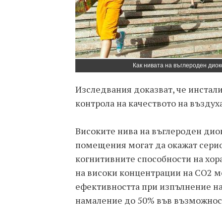
Как нивата на въглероден диок
Изследвания доказват, че инстали
контрола на качеството на въздух
Високите нива на въглероден дио
помещения могат да окажат сери
когнитивните способности на хора
на високи концентрации на CO2 м
ефективността при изпълнение на
намаление до 50% във възможност