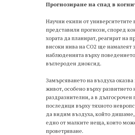
Прогнозиране на спад в когн
Научни екипи от университетите 
представили прогнози, според ко
хората да планират, реагират на 
високи нива на CO2 ще намалеят з
наблюденията върху поведението н
въглероден диоксид.
Замърсяването на въздуха оказва
живот, особено върху развитието н
раздразнителни, а в дългосрочен
последици върху тяхното невропс
да видим въздуха, който дишаме, 
едно от малките неща, които мож
проветряване.