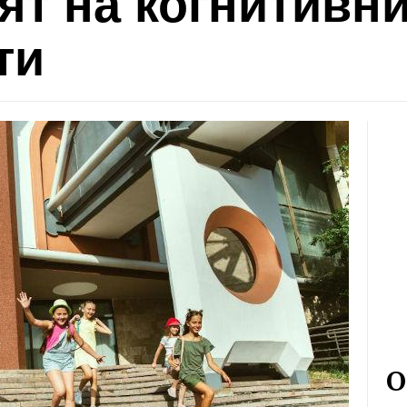
ят на когнитивн
ти
О