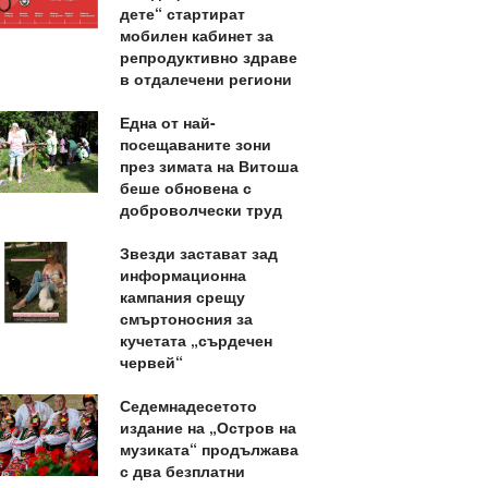
дете“ стартират
мобилен кабинет за
репродуктивно здраве
в отдалечени региони
Една от най-
посещаваните зони
през зимата на Витоша
беше обновена с
доброволчески труд
Звезди застават зад
информационна
кампания срещу
смъртоносния за
кучетата „сърдечен
червей“
Седемнадесетото
издание на „Остров на
музиката“ продължава
с два безплатни