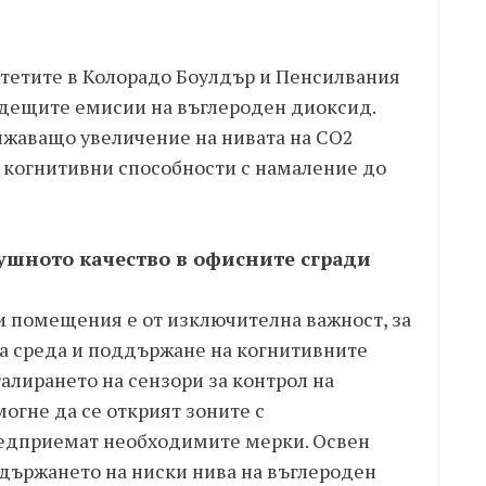
тетите в Колорадо Боулдър и Пенсилвания
бъдещите емисии на въглероден диоксид.
лжаващо увеличение на нивата на CO2
е когнитивни способности с намаление до
ушното качество в офисните сгради
и помещения е от изключителна важност, за
на среда и поддържане на когнитивните
алирането на сензори за контрол на
огне да се открият зоните с
редприемат необходимите мерки. Освен
ддържането на ниски нива на въглероден