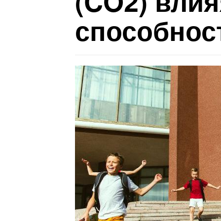
(CO2) влия
способнос