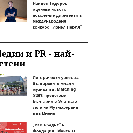
Найден Тодоров
оценява новото
поколение диригенти в
международния
конкурс „Йонел Перля“
едии и PR - най-
етени
Исторически успех за
българските млади
музиканти: Marching
Stars представи
България в Златната
зала на Музикферайн
във Виена
„Изи Кредит“ и
Фондация „Мечта за