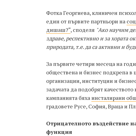
Фотка Георгиева, клиничен психо
един от първите партньори на
соц
дишаш?“
, споделя
"Ако научим дец
здраве, респективно и за хората о
природата, т.е. да са активни и буд
За първите четири месеца на год
обществена и бизнес подкрепа в 
организации, институции и бизнес
задачата да подобрят качеството н
кампанията бяха
инсталирани общ
градовете Русе, София, Враца и П
Отрицателното въздействие н
функция