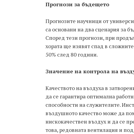
Прогнози за бъдещето
Прогнозите научници от универси
са основани на два сценария за 
Според тези прогнози, при продъ
хората ще изявят спад в сложнит
50% след 80 години.
Значение на контрола на възд
Качеството на въздуха в затворен
да се гарантира оптимална работ
способности на служителите. Инст
въздушното качество може да пом
нискокачествен въздух и да се п
това, редовната вентилация и по