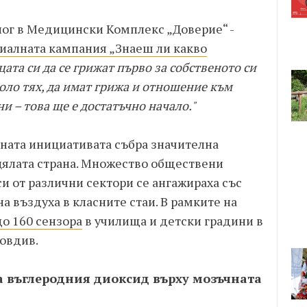
лог в Медицински Комплекс „Доверие“ -
иалната кампания „Знаеш ли какво
ата си да се грижат първо за собственото си
коло тях, да имат грижа и отношение към
ни – това ще е достатъчно начало."
ината инициативата събра значителна
цялата страна. Множество обществени
и от различни сектори се ангажираха със
а въздуха в класните стаи. В рамките на
о 160 сензора
в училища и детски градини в
ловдив.
а въглеродния диоксид върху мозъчната