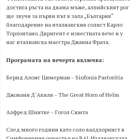
достига ръста на двама мъже, алпийският рог
ще звучи за първи път в зала „България“
благодарение на италианския солист Карло
Торлонтано. Диригент е известната вече и у
нас италианска маестра Джанна Фрата.
Програмата на вечерта включва:
Бернд Алоис Цимерман – Sinfonia Pastoritia
Джовани Д`Aкиля – The Great Horn of Helm
Алфред Шнитке – Гогол Сюита
След много години като соло валдхорнист в
Симфоничния оркестър на RAI-Италианската