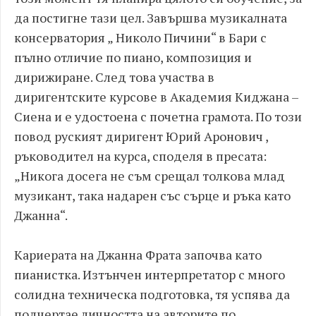
да постигне тази цел. Завършва музикалната
консерватория „ Николо Пичини“ в Бари с
пълно отличие по пиано, композиция и
дирижиране. След това участва в
диригентските курсове в Академия Киджана –
Сиена и е удостоена с почетна грамота. По този
повод руският диригент Юрий Аронович ,
ръководител на курса, споделя в пресата:
„Никога досега не съм срещал толкова млад
музикант, така надарен със сърце и ръка като
Джанна“.
Кариерата на Джанна Фрата започва като
пианистка. Изтънчен интерпретатор с много
солидна техническа подготовка, тя успява да
подчертае личността на авторите по