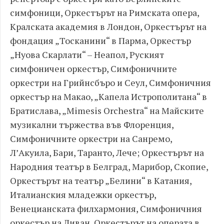
симфоници, Оркестърът на Римската опера,
Кралската академия в Лондон, Оркестърът на
фондация „Тосканини“ в Парма, Оркестър
„Нуова Скарлати“ – Неапол, Руският
симфоничен оркестър, Симфоничните
оркестри на Грийнсбъро и Сеул, Симфоничния
оркестър на Макао, „Капела Истрополитана“ в
Братислава, „Mimesis Orchestra“ на Майските
музикални тържества във Флоренция,
Симфоничните оркестри на Санремо,
Л’Акуила, Бари, Таранто, Лече; Оркестърът на
Народния театър в Белград, Марибор, Скопие,
Оркестърът на театър „Белини“ в Катания,
Италианския младежки оркестър,
Венецианската филхармония, Симфоничния
оркестър на Ливан, Оркестърът на операта в