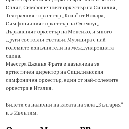
Сплит, Симфоничният оркестър на Сицилия,
Театралният оркестър „Коча“ от Новара,
Симфоничният оркестър на Оломоуц,
Държавният оркестър на Мексико, и много
други световни състави. Музицира с най-
големите изпълнители на международната
сцена.
Маестра Джанна Фрата е назначена за
артистичен директор на Сицилианския
симфоничен оркестър, един от най-големите
оркестри в Италия.
Билети са налични на касата на зала „България“
и в
Ивентим
.