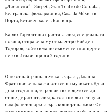
„Лисински“ – Загреб, Gran Teatro de Cordoba,
Белградска филхармония, Casa da Música в
Порто, Бетовен хале в Бон и др.
Карло Торлонтано пристига след специалната
покана, отправена му от маестро Найден
Тодоров, който имаше съвместен концерт с
него в Италия преди 2 години.
------
Още от най-ранна детска възраст, Джанна
Фрата посвещава живота си на музиката. Едва
деветгодишна, тя решава в сърцето си да
стане диригент, след като за първи път чува
симфоничен оркестър в концерт на живо. От
този момент тя планира цялото си обучение, за