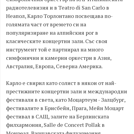
радиотелевизия и в Teatro di San Carlo в
Неапол, Карло Торлонтано посвещава по-
голямата част от времето си на
популяризиране на алпийския рог в
класическите концертни зали. Със своя
инструмент той е партнирал на много
симфонични и камерни оркестри в Азия,
Австралия, Европа, Северна Америка.
Карло е свирил като солист в някои от най-
престижните концертни зали и международни
фестивали в света, като Моцартеум - Залцбург,
фестивалите в Брисбейн, Прага, Мейн Моцарт
фестивал в САЩ, залите на Берлинската
филхармония, Salle de Concert Pollak в
Монреал, Варшавската филхармония,