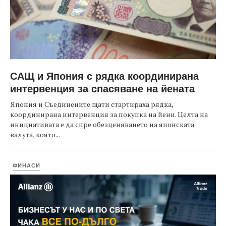
САЩ и Япония с рядка координирана
интервенция за спасяване на йената
Япония и Съединените щати стартираха рядка,
координирана интервенция за покупка на йени. Целта на
инициативата е да спре обезценяването на японската
валута, която...
ФИНАСИ