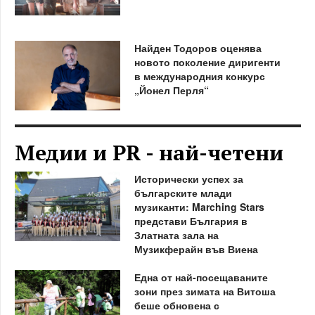
Найден Тодоров оценява
новото поколение диригенти
в международния конкурс
„Йонел Перля“
Медии и PR - най-четени
Исторически успех за
българските млади
музиканти: Marching Stars
представи България в
Златната зала на
Музикферайн във Виена
Една от най-посещаваните
зони през зимата на Витоша
беше обновена с