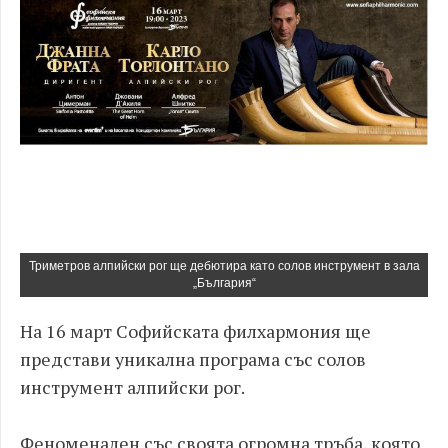
Триметров алпийски рог ще дебютира като солов инструмент в зала
„България“
На 16 март Софийската филхармония ще
представи уникална програма със солов
инструмент алпийски рог.
Феноменален със своята огромна тръба, която