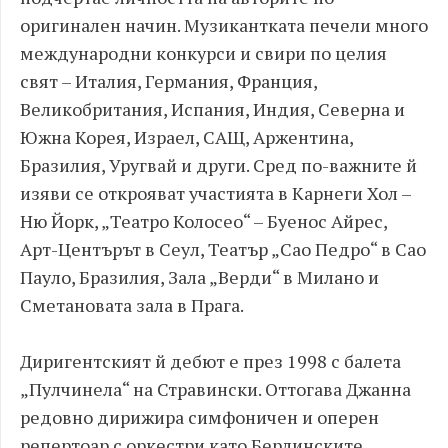
оригинален начин. Музикантката печели много
международни конкурси и свири по целия
свят – Италия, Германия, Франция,
Великобритания, Испания, Индия, Северна и
Южна Корея, Израел, САЩ, Аржентина,
Бразилия, Уругвай и други. Сред по-важните й
изяви се открояват участията в Карнеги Хол –
Ню Йорк, „Театро Колосео“ – Буенос Айрес,
Арт-Центърът в Сеул, Театър „Сао Педро“ в Сао
Пауло, Бразилия, Зала „Верди“ в Милано и
Сметановата зала в Прага.
Диригентският й дебют е през 1998 с балета
„Пулчинела“ на Стравински. Оттогава Джанна
редовно дирижира симфоничен и оперен
репертоар с оркестри като Берлинските