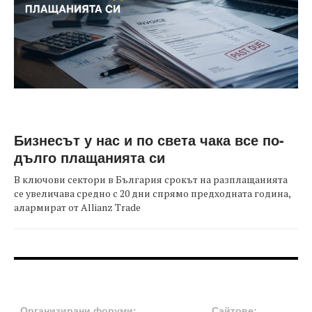
Бизнесът у нас и по света чака все по-
дълго плащанията си
В ключови сектори в България срокът на разплащанията
се увеличава средно с 20 дни спрямо предходната година,
алармират от Allianz Trade
FOOTER-ФОРУМИ
FOOTER-MIDDLE
Организирани форуми:
Сайтове: