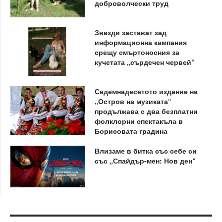
доброволчески труд
Звезди застават зад
информационна кампания
срещу смъртоносния за
кучетата „сърдечен червей“
Седемнадесетото издание на
„Остров на музиката“
продължава с два безплатни
фолклорни спектакъла в
Борисовата градина
Влизаме в битка със себе си
със „Спайдър-мен: Нов ден“