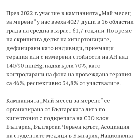
През 2022 г. участие в кампанията „Май месец
за мерене“ у нас взеха 4027 души в 16 областни
града на средна възраст 61,7 години. По време
на скрининга делът на хипертониците,
дефинирани като индивиди, приемащи
терапия или с измерени стойности на АН над
140/90 mmHg, надхвърли 70%, като
контролирани на фона на провеждана терапия
са 46%, респективно 34,8% от участвалите.
Кампанията „Май месец за мерене“ се
организирана от Българската лига по
хипертония с подкрепата на СЗО клон
България, Български Червен кръст, Асоциация
на студентите медици в България, Национална