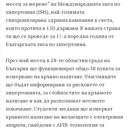
месец за мерене“ на Международната лига по
хипертония (ISH), най-голямата
синхронизирана здравна кампания в света,
която протича в 150 държави. В нашата страна
тя ще се проведе за 17-а поредна година от
Българската лига по хипертония.
През май месец в 28-те областни града на
България ще функционират общо 38 пункта за
измерване на кръвно налягане. Участниците
ще бъдат информирани за рисковете от
хипертонията, за стойностите на кръвното
налягане и как да разпознават неговото
покачване. Студенти-медици ще измерват
кръвното налягане на желаещите с електронни
апарати, снабдени с AFIB-технология за