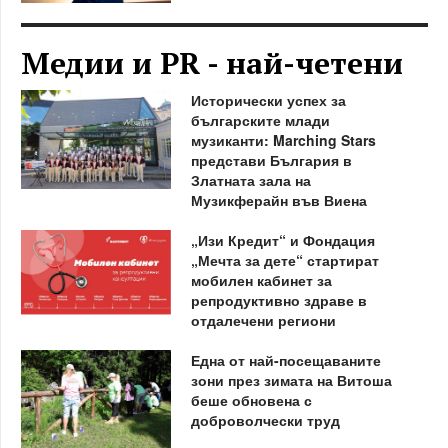
Медии и PR - най-четени
Исторически успех за
българските млади
музиканти: Marching Stars
представи България в
Златната зала на
Музикферайн във Виена
„Изи Кредит“ и Фондация
„Мечта за дете“ стартират
мобилен кабинет за
репродуктивно здраве в
отдалечени региони
Една от най-посещаваните
зони през зимата на Витоша
беше обновена с
доброволчески труд