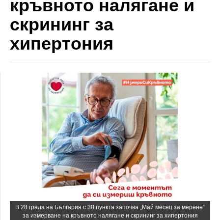
кръвното налягане и
скрининг за
хипертония
В 28 града на България с 38 пункта започва „Май месец за мерене“
за измерване на кръвното налягане и скрининг за хипертония