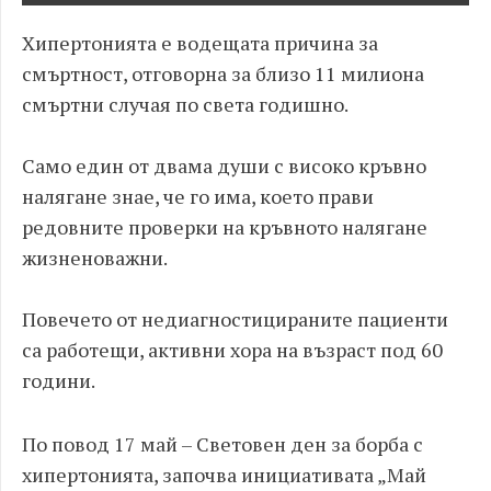
Хипертонията е водещата причина за
смъртност, отговорна за близо 11 милиона
смъртни случая по света годишно.
Само един от двама души с високо кръвно
налягане знае, че го има, което прави
редовните проверки на кръвното налягане
жизненоважни.
Повечето от недиагностицираните пациенти
са работещи, активни хора на възраст под 60
години.
По повод 17 май – Световен ден за борба с
хипертонията, започва инициативата „Май