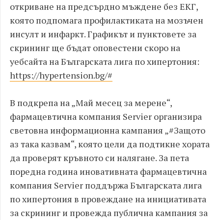
откриване на предсърдно мъждене без ЕКГ,
която подпомага профилактиката на мозъчен
инсулт и инфаркт. Графикът и пунктовете за
скрининг ще бъдат оповестени скоро на
уебсайта на Българската лига по хипертония:
https://hypertension.bg/#
В подкрепа на „Май месец за мерене“,
фармацевтична компания Servier организира
световна информационна кампания „#Защото
аз така казвам“, която цели да подтикне хората
да проверят кръвното си налягане. За пета
поредна година иновативната фармацевтична
компания Servier поддържа Българската лига
по хипертония в провеждане на инициативата
за скрининг и провежда публична кампания за