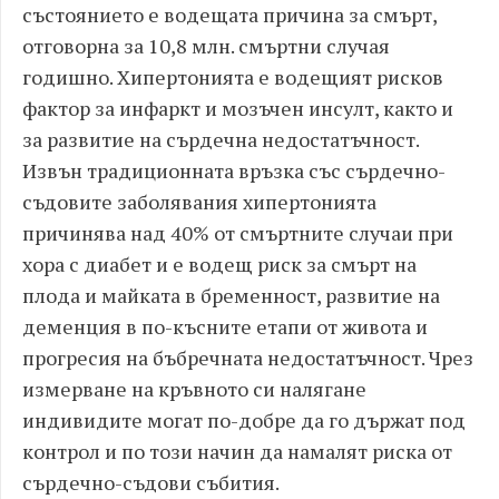
състоянието е водещата причина за смърт,
отговорна за 10,8 млн. смъртни случая
годишно. Хипертонията е водещият рисков
фактор за инфаркт и мозъчен инсулт, както и
за развитие на сърдечна недостатъчност.
Извън традиционната връзка със сърдечно-
съдовите заболявания хипертонията
причинява над 40% от смъртните случаи при
хора с диабет и е водещ риск за смърт на
плода и майката в бременност, развитие на
деменция в по-късните етапи от живота и
прогресия на бъбречната недостатъчност. Чрез
измерване на кръвното си налягане
индивидите могат по-добре да го държат под
контрол и по този начин да намалят риска от
сърдечно-съдови събития.