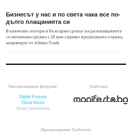
Бизнесът у нас и по света чака все по-
дълго плащанията си
В ключови сектори в България срокът на разплащанията
се увеличава средно с 20 дни спрямо предходната година,
алармират от Allianz Trade
FOOTER-ФОРУМИ
FOOTER-MIDDLE
Организирани форуми:
Сайтове:
Digital Finance
Cloud forum
Smart conference
FOOTER-СЪБИТИЯ
Организирани Събития: