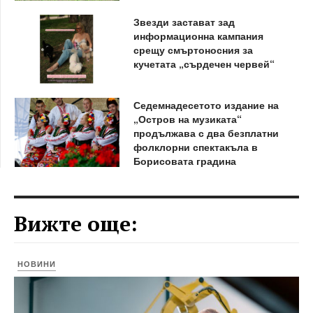
Звезди застават зад
информационна кампания
срещу смъртоносния за
кучетата „сърдечен червей“
Седемнадесетото издание на
„Остров на музиката“
продължава с два безплатни
фолклорни спектакъла в
Борисовата градина
Вижте още:
НОВИНИ