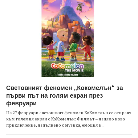
Световният феномен „Кокомелън“ за
първи път на голям екран през
февруари
На 27 февруари световният феномен КоКомелън се отправя
към големия екран с КоКомелън: Филмът – изцяло ново
приключение, изпълнено с музика, емоция и...