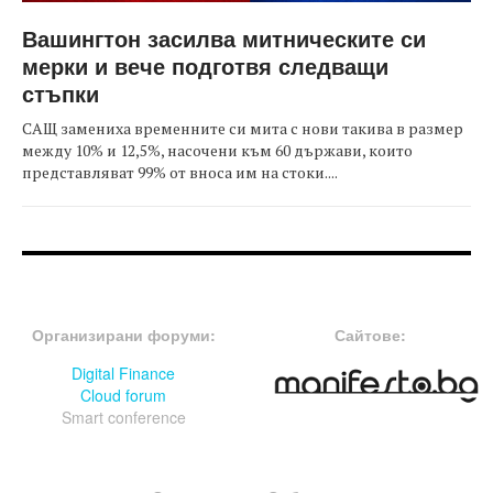
Вашингтон засилва митническите си
мерки и вече подготвя следващи
стъпки
САЩ замениха временните си мита с нови такива в размер
между 10% и 12,5%, насочени към 60 държави, които
представляват 99% от вноса им на стоки....
FOOTER-ФОРУМИ
FOOTER-MIDDLE
Организирани форуми:
Сайтове:
Digital Finance
Cloud forum
Smart conference
FOOTER-СЪБИТИЯ