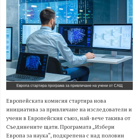
Европа стартира програма за привличане на учени от САЩ
Европейската комисия стартира нова
инициатива за привличане на изследователи и
учени в Европейския съюз, най-вече такива от
Съединените щати. Програмата „Избери
Европа за наука“, подкрепена с над половин