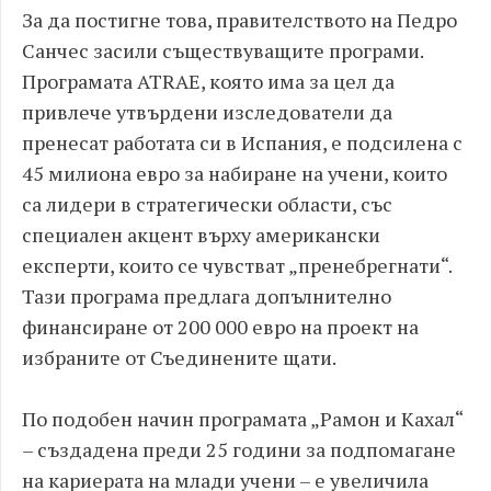
За да постигне това, правителството на Педро
Санчес засили съществуващите програми.
Програмата ATRAE, която има за цел да
привлече утвърдени изследователи да
пренесат работата си в Испания, е подсилена с
45 милиона евро за набиране на учени, които
са лидери в стратегически области, със
специален акцент върху американски
експерти, които се чувстват „пренебрегнати“.
Тази програма предлага допълнително
финансиране от 200 000 евро на проект на
избраните от Съединените щати.
По подобен начин програмата „Рамон и Кахал“
– създадена преди 25 години за подпомагане
на кариерата на млади учени – е увеличила