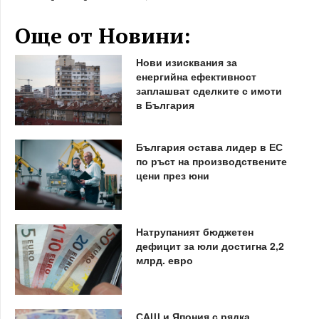
Още от Новини:
Нови изисквания за
енергийна ефективност
заплашват сделките с имоти
в България
България остава лидер в ЕС
по ръст на производствените
цени през юни
Натрупаният бюджетен
дефицит за юли достигна 2,2
млрд. евро
САЩ и Япония с рядка