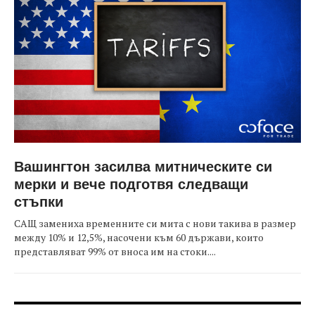
Вашингтон засилва митническите си
мерки и вече подготвя следващи
стъпки
САЩ замениха временните си мита с нови такива в размер
между 10% и 12,5%, насочени към 60 държави, които
представляват 99% от вноса им на стоки....