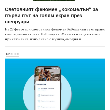
Световният феномен „Кокомелън“ за
първи път на голям екран през
февруари
На 27 февруари световният феномен КоКомелън се отправя
към големия екран с КоКомелън: Филмът – изцяло ново
приключение, изпълнено с музика, емоция и...
БИЗНЕС