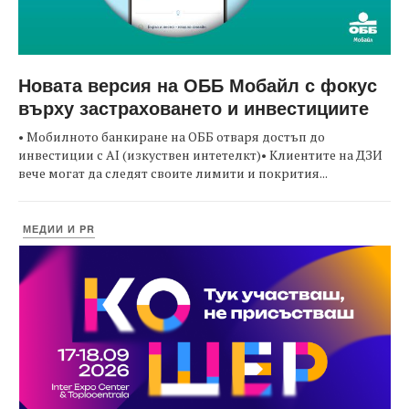
Новата версия на ОББ Мобайл с фокус
върху застраховането и инвестициите
• Мобилното банкиране на ОББ отваря достъп до
инвестиции с AI (изкуствен интетелкт)• Клиентите на ДЗИ
вече могат да следят своите лимити и покрития...
МЕДИИ И PR