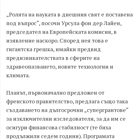
„Ролята на науката в днешния свят е поставена
под въпрос“, посочи Урсула фон дер Лайен,
председател на Европейската комисия, в
изявление наскоро. Според нея това е
гигантска грешка, имайки предвид
предизвикателствата в сферите на
здравеопазването, новите технологии и
климата.
Планът, първоначално предложен от
френското правителство, предлага също така
създаването на дългосрочни „супергрантове“
за изключителни изследователи, за да им се
осигури финансова стабилност (те биха
продължили седем години). Програмата