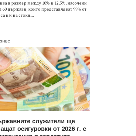
ива в размер между 10% и 12,5%, насочени
 60 държави, които представляват 99% от
са им на стоки....
ЗНЕС
ържавните служители ще
ащат осигуровки от 2026 г. с
мпенсация в заплатите