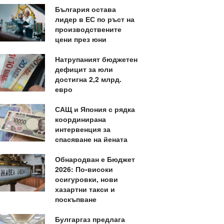
България остава
лидер в ЕС по ръст на
производствените
цени през юни
Натрупаният бюджетен
дефицит за юли
достигна 2,2 млрд.
евро
САЩ и Япония с рядка
координирана
интервенция за
спасяване на йената
Обнародван е Бюджет
2026: По-високи
осигуровки, нови
хазартни такси и
поскъпване
Булгаргаз предлага