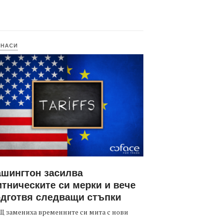
ИНАСИ
шингтон засилва
тническите си мерки и вече
дготвя следващи стъпки
 замениха временните си мита с нови