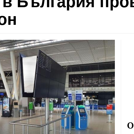
 в България про
он
О