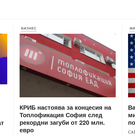
БИЗНЕС
Ф
КРИБ настоява за концесия на
Ва
Топлофикация София след
ми
рекордни загуби от 220 млн.
по
ат
евро
САЩ