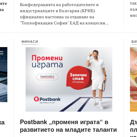
так
ите
Конфедерацията на работодателите и
към
на
индустриалците в България (КРИБ)
вно
официално настоява за отдаване на
"Топлофикация София" ЕАД на концесия....
ФИНАСИ
БИ
Postbank „променя играта“ в
Д
ка
развитието на младите таланти
пл
ко