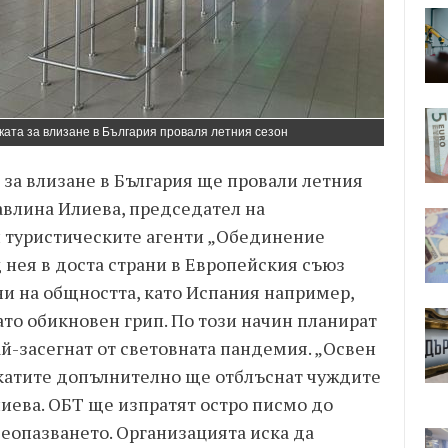
ката за влизане в България проваля летния сезон
 за влизане в България ще провали летния
авлина Илиева, председател на
и туристическите агенти „Обединение
 нея в доста страни в Европейския съюз
ни на общността, като Испания например,
ато обикновен грип. По този начин планират
ай-засегнат от световната пандемия. „Освен
катите допълнително ще отблъснат чуждите
лиева. ОБТ ще изпратят остро писмо до
еопазването. Организацията иска да