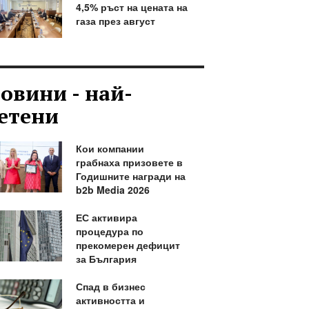
4,5% ръст на цената на
газа през август
овини - най-
етени
Кои компании
грабнаха призовете в
Годишните награди на
b2b Media 2026
ЕС активира
процедура по
прекомерен дефицит
за България
Спад в бизнес
активността и