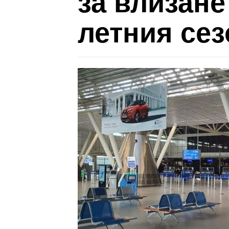
за влизане
летния сез