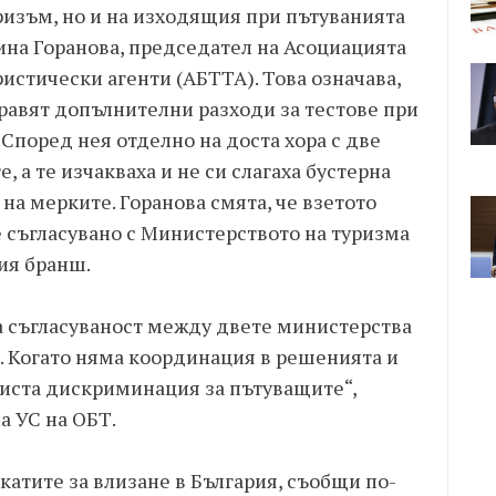
ризъм, но и на изходящия при пътуванията
ина Горанова, председател на Асоциацията
ристически агенти (АБТТА). Това означава,
равят допълнителни разходи за тестове при
 Според нея отделно на доста хора с две
 а те изчакваха и не си слагаха бустерна
на мерките. Горанова смята, че взетото
 съгласувано с Министерството на туризма
ия бранш.
на съгласуваност между двете министерства
. Когато няма координация в решенията и
чиста дискриминация за пътуващите“,
а УС на ОБТ.
икатите за влизане в България, съобщи по-