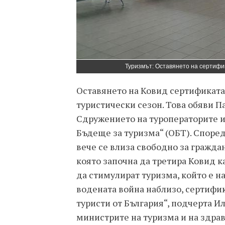
Туризмът: Оставянето на сертифи
Оставянето на Ковид сертификата
туристически сезон. Това обяви П
Сдружението на туроператорите 
Бъдеще за туризма“ (ОБТ). Според
вече се влиза свободно за гражда
която започна да третира Ковид к
да стимулират туризма, който е н
водената война наблизо, сертифи
туристи от България“, подчерта И
министрите на туризма и на здрав