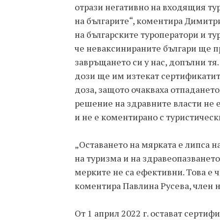
отрази негативно на входящия ту
на българите“, коментира Димитр
на българските туроператори и ту
че неваксинираните българи ще п
завръщането си у нас, допълни тя.
дози ще им изтекат сертификатите,
доза, защото очакваха отпадането 
решение на здравните власти не е
и не е коментирано с туристическ
„Оставането на мярката е липса 
на туризма и на здравеопазването
мерките не са ефективни. Това е 
коментира Павлина Русева, член н
От 1 април 2022 г. остават сертиф