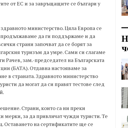
ите от ЕС и за завръщащите се българи у
 здравното министерство. Цяла Европа се
е продължаваме да ги поддържаме и да
Н
сички страни започват да се борят за
ч
ългарския туризъм да умре. Сами си слагаме
рги Рачев, зам.-председател на Българската
ции (БАТА). Отдавна настояваме за
ане в страната. Здравното министерство
уристи да могат да си правят тестове след
й.
ешение. Страни, които са ни преки
и мерки, за да привличат чужди туристи. Те
ц. Оставането на сертификатите ще се