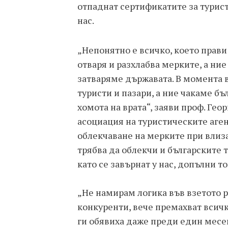
отпаднат сертификатите за турист
нас.
„Непонятно е всичко, което прави
отваря и разхлабва мерките, а ни
затваряме държавата. В момента в
туристи и пазари, а ние чакаме б
хомота на врата“, заяви проф. Гео
асоциация на туристическите аген
облекчаване на мерките при влиз
трябва да облекчи и българските т
като се завърнат у нас, допълни то
„Не намирам логика във взетото р
конкуренти, вече премахват всичк
ги обявиха даже преди един месе