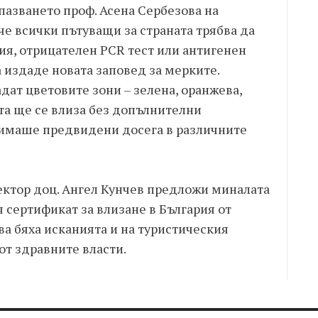
пазването проф. Асена Сербезова на
че всички пътуващи за страната трябва да
ия, отрицателен PCR тест или антигенен
а издаде новата заповед за мерките.
адат цветовите зони – зелена, оранжева,
та ще се влиза без допълнителни
 имаше предвидени досега в различните
ктор доц. Ангел Кунчев предложи миналата
 сертификат за влизане в България от
ва бяха исканията и на туристическия
от здравните власти.