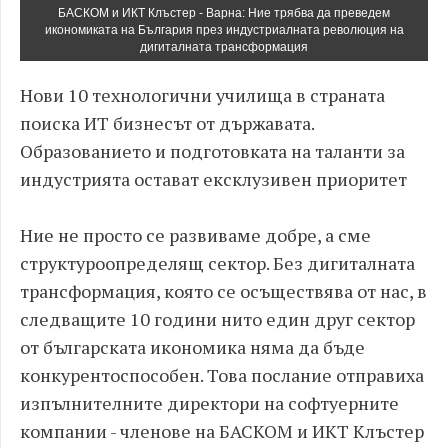
БАСКОМ и ИКТ Клъстер - Варна: Ние трябва да преведем
икономиката на България през индустриалната революция на
дигиталната трансформация
Нови 10 технологични училища в страната
поиска ИТ бизнесът от държавата.
Образованието и подготовката на таланти за
индустрията остават ексклузивен приоритет
Ние не просто се развиваме добре, а сме
структуроопределящ сектор. Без дигиталната
трансформация, която се осъществява от нас, в
следващите 10 години нито един друг сектор
от българската икономика няма да бъде
конкурентоспособен. Това послание отправиха
изпълнителните директори на софтуерните
компании - членове на БАСКОМ и ИКТ Клъстер