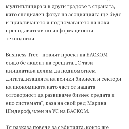
мултиплицира и в други градове в страната,
като специален фокус на асоциацията ще бъде
и привличането и подпомагането на нови
преподаватели по информационни
технологии.
Business Tree - новият проект на БАСКОМ –
също бе акцент на срещата. „С тази
инициатива целим да подпомогнем
дигитализацията на всички бизнеси и сектори
на икономиката като част от нашата
отговорност да развиваме бизнес средата и
еко системата“, каза на свой ред Марина
Шидероф, член на УС на БАСКОМ.
Тя разказа повече за събитията, които ще