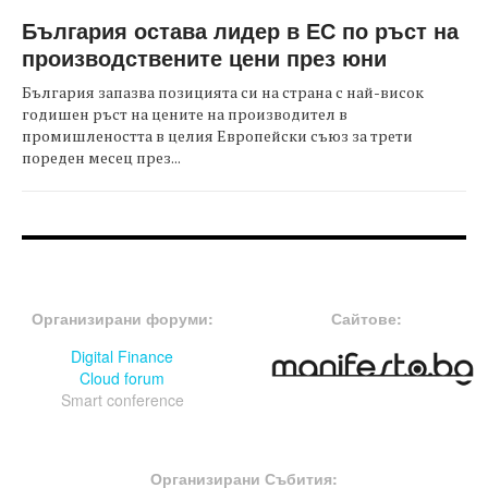
България остава лидер в ЕС по ръст на
производствените цени през юни
България запазва позицията си на страна с най-висок
годишен ръст на цените на производител в
промишлеността в целия Европейски съюз за трети
пореден месец през...
FOOTER-ФОРУМИ
FOOTER-MIDDLE
Организирани форуми:
Сайтове:
Digital Finance
Cloud forum
Smart conference
FOOTER-СЪБИТИЯ
Организирани Събития: