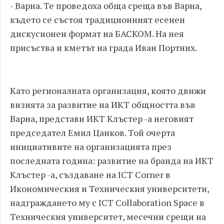
- Варна. Те проведоха обща среща във Варна,
където се състоя традиционният есенен
дискусионен формат на БАСКОМ. На нея
присъства и кметът на града Иван Портних.​
Като регионалната организация, която движи
визията за развитие на ИКТ общността във
Варна, представи ИКТ Клъстер -а неговият
председател Емил Цанков. Той очерта
инициативите на организацията през
последната година: развитие на бранда на ИКТ
Клъстер -а, създаване на ICT Corner в
Икономическия и Техническия университети,
надграждането му с ICT Collaboration Space в
Техническия университет, месечни срещи на