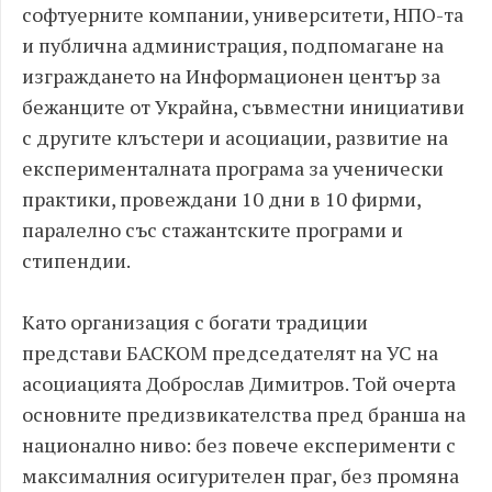
софтуерните компании, университети, НПО-та
и публична администрация, подпомагане на
изграждането на Информационен център за
бежанците от Украйна, съвместни инициативи
с другите клъстери и асоциации, развитие на
експерименталната програма за ученически
практики, провеждани 10 дни в 10 фирми,
паралелно със стажантските програми и
стипендии.​
Като организация с богати традиции
представи БАСКОМ председателят на УС на
асоциацията Доброслав Димитров. Той очерта
основните предизвикателства пред бранша на
национално ниво: без повече експерименти с
максималния осигурителен праг, без промяна