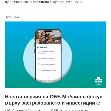
приключение, изпълнено с музика, емоция и...
БИЗНЕС
Новата версия на ОББ Мобайл с фокус
върху застраховането и инвестициите
• Мобилното банкиране на ОББ отваря достъп до