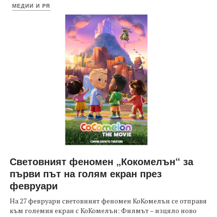
МЕДИИ И PR
Световният феномен „Кокомелън“ за
първи път на голям екран през
февруари
На 27 февруари световният феномен КоКомелън се отправя
към големия екран с КоКомелън: Филмът – изцяло ново