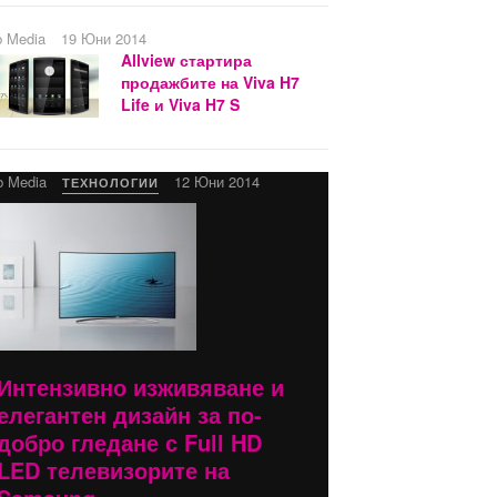
b Media
19 Юни 2014
Allview стартира
продажбите на Viva H7
Life и Viva H7 S
b Media
12 Юни 2014
ТЕХНОЛОГИИ
Интензивно изживяване и
елегантен дизайн за по-
добро гледане с Full HD
LED телевизорите на