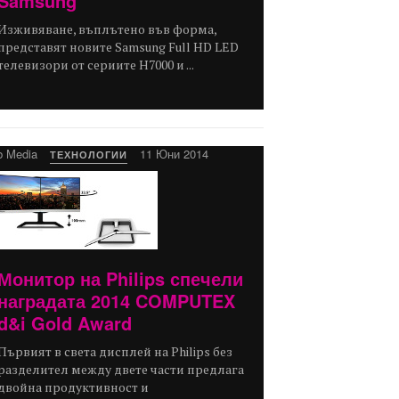
Samsung
Изживяване, въплътено във форма,
представят новите Samsung Full HD LED
телевизори от сериите Н7000 и ...
b Media
11 Юни 2014
ТЕХНОЛОГИИ
Монитор на Philips спечели
наградата 2014 COMPUTEX
d&i Gold Award
Първият в света дисплей на Philips без
разделител между двете части предлага
двойна продуктивност и