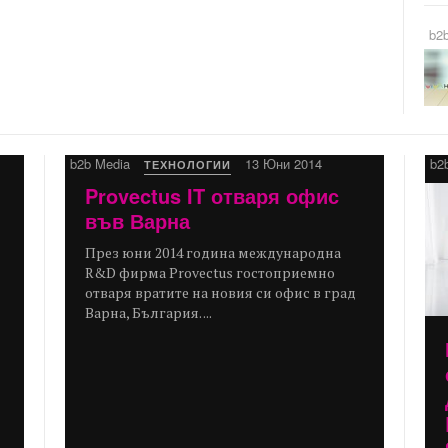
b2
b2b Media
13 Юни 2014
b2
ТЕХНОЛОГИИ
Provectus IT отваря офис
във Варна
През юни 2014 година международна
R&D фирма Provectus гостоприемно
отваря вратите на новия си офис в град
Варна, България. ...