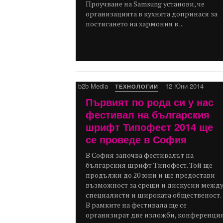
Проучване на Samsung установи, че
организацията в кухнята допринася за
постигането на хармония в ...
b2b Media
12 Юни 2014
ТЕХНОЛОГИИ
Първият по рода си у нас
фестивал на българския
шрифт Типофест 2014 ще
се проведе в София
В София започва фестивалът на
българския шрифт Типофест. Той ще
продължи до 20 юни и ще предостави
възможност за срещи и дискусии межд
специалисти и широката общественост.
В рамките на фестивала ще се
организират две изложби, конференци