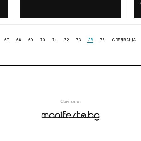
74
67
68
69
70
71
72
73
75
СЛЕДВАЩА
FOOTER-MIDDLE
F
Сайтове: