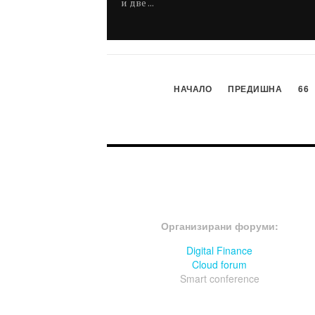
и две ...
НАЧАЛО
ПРЕДИШНА
66
FOOTER-ФОРУМИ
Организирани форуми:
Digital Finance
Cloud forum
Smart conference