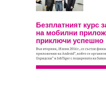
Безплатният курс з
на мобилни прилож
приключи успешно
Във вторник, 18 юни 2014 г., се състоя фин
приложения на Android”, който се организ
Охридски“ и JobTiger с подкрепата на Samsung