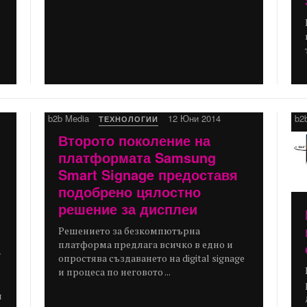
b2b Media
12 Юни 2014
b2
ТЕХНОЛОГИИ
Второто поколение на
платформата Samsung
Smart Signage предоставя
подобрено цялостно
решение за дисплеи
Решението за безкомпютърна
платформа предлага всичко в едно и
у
опростява създаването на digital signage
и процеса по неговото ...
я