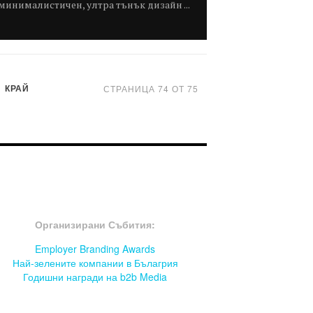
минималистичен, ултра тънък дизайн ...
КРАЙ
СТРАНИЦА 74 ОТ 75
OOTER-СЪБИТИЯ
Организирани Събития:
Employer Branding Awards
Най-зелените компании в Бълагрия
Годишни награди на b2b Media