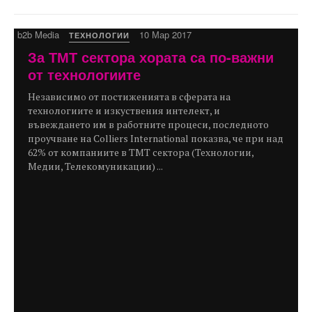
b2b Media
10 Мар 2017
ТЕХНОЛОГИИ
За ТМТ сектора хората са по-важни
от технологиите
Независимо от постиженията в сферата на
технологиите и изкуствения интелект, и
въвеждането им в работните процеси, последното
проучване на Colliers International показва, че при над
62% от компаниите в ТМТ сектора (Технологии,
Медии, Телекомуникации) ...