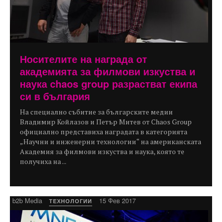
Носителите на награда от
академията за филмови изкуства и
наука chaos group разрастват екипа
си в българия
На специално събитие за българските медии
Владимир Койлазов и Петър Митев от Chaos Group
официално представиха наградата в категорията
„Научни и инженерни технологии“ на американската
Академия за филмови изкуства и наука, която те
получиха на ...
b2b Media
15 Фев 2017
ТЕХНОЛОГИИ