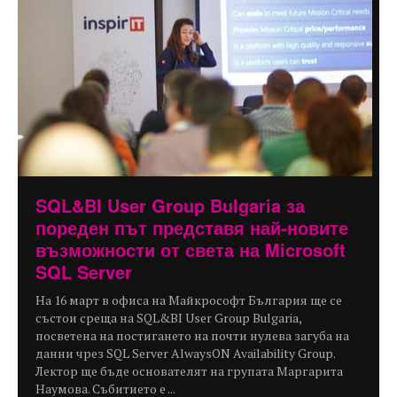
SQL&BI User Group Bulgaria за
пореден път представя най-новите
възможности от света на Microsoft
SQL Server
На 16 март в офиса на Майкрософт България ще се
състои среща на SQL&BI User Group Bulgaria,
посветена на постигането на почти нулева загуба на
данни чрез SQL Server AlwaysON Availability Group.
Лектор ще бъде основателят на групата Маргарита
Наумова. Събитието е ...