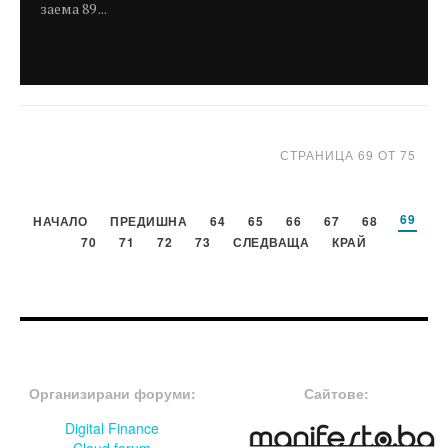
заема 89 ...
СТРАНИЦА 69 ОТ 75
69
НАЧАЛО
ПРЕДИШНА
64
65
66
67
68
70
71
72
73
СЛЕДВАЩА
КРАЙ
FOOTER-ФОРУМИ
FOOTER-MIDDLE
Организирани форуми:
Сайтове:
Digital Finance
Cloud forum