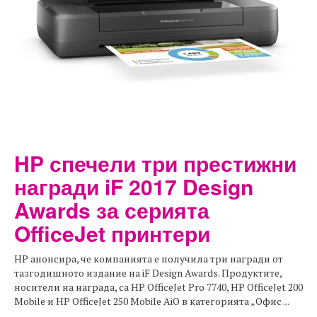
HP спечели три престижни
награди iF 2017 Design
Awards за серията
OfficeJet принтери
HP анонсира, че компанията е получила три награди от
тазгодишното издание на iF Design Awards. Продуктите,
носители на награда, са HP OfficeJet Pro 7740, HP OfficeJet 200
Mobile и HP OfficeJet 250 Mobile AiO в категорията „Офис ...