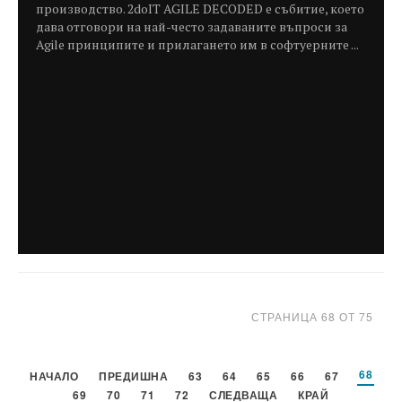
производство. 2doIT AGILE DECODED е събитие, което
дава отговори на най-често задаваните въпроси за
Agile принципите и прилагането им в софтуерните ...
СТРАНИЦА 68 ОТ 75
68
НАЧАЛО
ПРЕДИШНА
63
64
65
66
67
69
70
71
72
СЛЕДВАЩА
КРАЙ