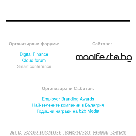
FOOTER-ФОРУМИ
FOOTER-MIDDLE
Организирани форуми:
Сайтове:
Digital Finance
Cloud forum
Smart conference
FOOTER-СЪБИТИЯ
Организирани Събития:
Employer Branding Awards
Най-зелените компании в Бълагрия
Годишни награди на b2b Media
За Нас
|
Условия за ползване
|
Поверителност
|
Реклама
|
Контакти