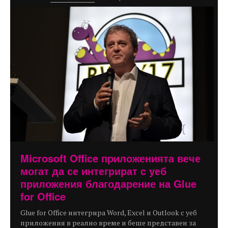
Microsoft Office приложенията вече
могат да се интегрират с уеб
приложения благодарение на Glue
for Office
Glue for Office интегрира Word, Excel и Outlook с уеб
приложения в реално време и беше представен за