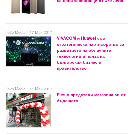
на цени започващи от 379 лева
b2b Media
17 Май 2017
VIVACOM и Huawei със
стратегическо партньорство за
развитието на облачните
технологии в полза на
българския бизнес и
правителство
b2b Media
11 Май 2017
Plesio представи магазина си от
бъдещето