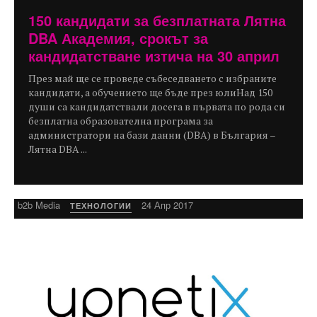
150 кандидати за безплатната Лятна
DBA Академия, срокът за
кандидатстване изтича на 30 април
През май ще се проведе събеседването с избраните
кандидати, а обучението ще бъде през юлиНад 150
души са кандидатствали досега в първата по рода си
безплатна образователна програма за
администратори на бази данни (DBA) в България –
Лятна DBA ...
b2b Media
24 Апр 2017
ТЕХНОЛОГИИ