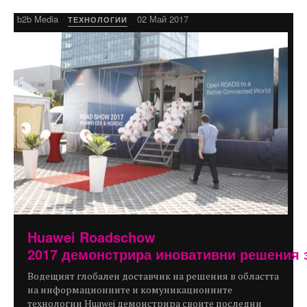
b2b Media
02 Май 2017
ТЕХНОЛОГИИ
Huawei Roadschow
2017 демонстрира иновативни решения 
Водещият глобален доставчик на решения в областта
на информационните и комуникационните
технологии Huawei демонстрира своите последни