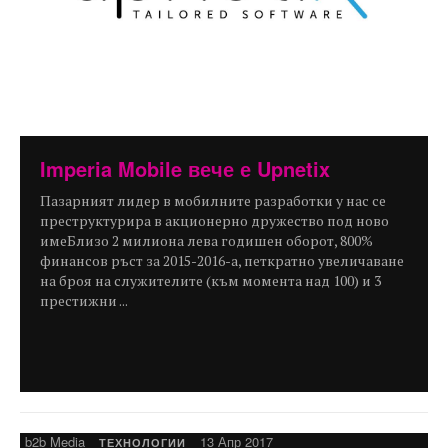
Imperia Mobile вече е Upnetix
Пазарният лидер в мобилните разработки у нас се
преструктурира в акционерно дружество под ново
имеБлизо 2 милиона лева годишен оборот, 800%
финансов ръст за 2015-2016-а, петкратно увеличаване
на броя на служителите (към момента над 100) и 3
престижни ...
b2b Media
13 Апр 2017
ТЕХНОЛОГИИ