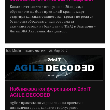
Кандидатстването е отворено до 30 април, а
обучението ще бъде през юлиВ края на март
стартира кандидатстването за първата по рода си
безплатна образователна програма за
администратори на бази данни (DBA) в България –
Лятна DBA Академия. Инициатор ...
b2b Media
26 Мар 2017
ТЕХНОЛОГИИ
Наближава конференцията 2doIT
AGILE DECODED
Agile е практика за управление на проекти в
динамична среда, каквато е софтуерното