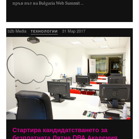
пръв път на Bulgaria Web Summit ...
b2b Media
31 Мар 2017
ТЕХНОЛОГИИ
Стартира кандидатстването за
безплатната Лятна DBA Академия