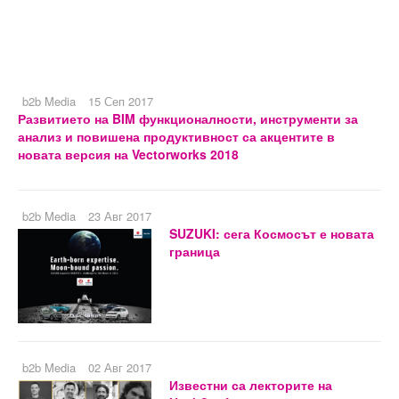
b2b Media
15 Сеп 2017
Развитието на BIM функционалности, инструменти за
анализ и повишена продуктивност са акцентите в
новата версия на Vectorworks 2018
b2b Media
23 Авг 2017
SUZUKI: сега Космосът е новата
граница
b2b Media
02 Авг 2017
Известни са лекторите на