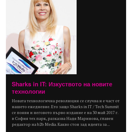
Sharks in IT: Изкуството на новите
технологии
Новата технологична революция се случва и е част от
нашето ежедневие. Ето защо Sharks in IT / Tech Summit
се появи и неговото първо издание е на 30 май 2017 г.
в София тех парк, разказва Надя Маринова, главен
редактор на b2b Media. Какво стои зад идеята за ...