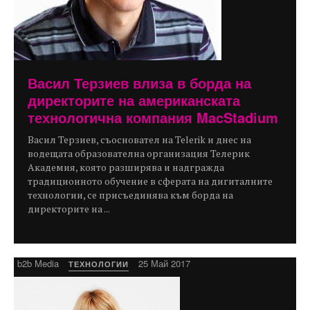
Васил Терзиев влиза в борда на
директорите на американската
технологична компания MacStadium
Васил Терзиев, съосновател на Telerik и днес на
водещата образователна организация Телерик
Академия, която разширява и надгражда
традиционното обучение в сферата на дигиталните
технологии, се присъединява към борда на
директорите на ...
b2b Media
25 Май 2017
ТЕХНОЛОГИИ