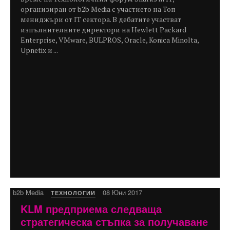
организиран от b2b Media с участието на Топ
мениджъри от IT сектора. В дебатите участват
изпълнителните директори на Hewlett Packard
Enterprisе, VMware, BULPROS, Oracle, Konica Minolta,
Upnetix и ...
b2b Media
08 Юни 2017
ТЕХНОЛОГИИ
KLM предприема следваща
стратегическa стъпка за получаване