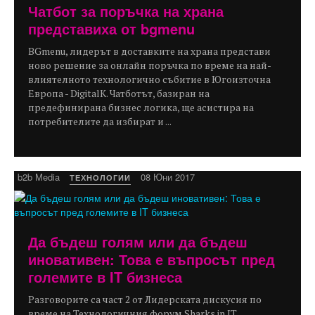
Чатбот за поръчка на храна
представиха от bgmenu
BGmenu, лидерът в доставките на храна представи
ново решение за онлайн поръчка по време на най-
влиятелното технологично събитие в Югоизточна
Европа - DigitalK. Чатботът, базиран на
предефинирана бизнес логика, ще асистира на
потребителите да избират и ...
b2b Media
08 Юни 2017
ТЕХНОЛОГИИ
Да бъдеш голям или да бъдеш
иновативен: Това е въпросът пред
големите в IT бизнеса
Разговорите са част 2 от Лидерската дискусия по
време на Технологичния форум Sharks in IT,