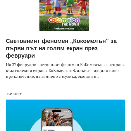
Световният феномен „Кокомелън“ за
първи път на голям екран през
февруари
На 27 февруари световният феномен КоКомелън се отправя
към големия екран с КоКомелън: Филмът – изцяло ново
приключение, изпълнено с музика, емоция и...
БИЗНЕС