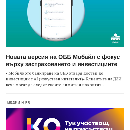
Новата версия на ОББ Мобайл с фокус
върху застраховането и инвестициите
• Мобилното банкиране на ОББ отваря достъп до
инвестиции с AI (изкуствен интетелкт)• Клиентите на ДЗИ
вече могат да следят своите лимити и покрития...
МЕДИИ И PR