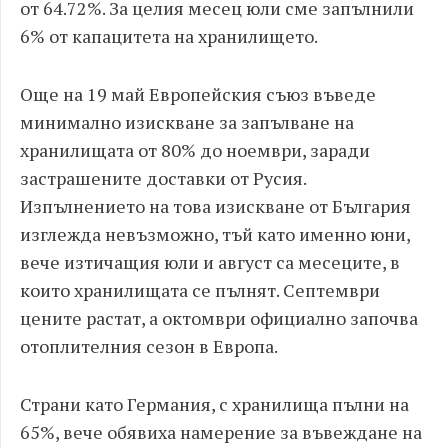
от 64.72%. За целия месец юли сме запълнили
6% от капацитета на хранилището.
Още на 19 май Европейския съюз въведе
минимално изискване за запълване на
хранилищата от 80% до ноември, заради
застрашените доставки от Русия.
Изпълнението на това изискване от България
изглежда невъзможно, тъй като именно юни,
вече изтичащия юли и август са месеците, в
които хранилищата се пълнят. Септември
цените растат, а октомври официално започва
отоплителния сезон в Европа.
Страни като Германия, с хранилища пълни на
65%, вече обявиха намерение за въвеждане на