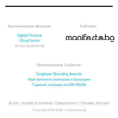
FOOTER-ФОРУМИ
FOOTER-MIDDLE
Организирани форуми:
Сайтове:
Digital Finance
Cloud forum
Smart conference
FOOTER-СЪБИТИЯ
Организирани Събития:
Employer Branding Awards
Най-зелените компании в Бълагрия
Годишни награди на b2b Media
За Нас
|
Условия за ползване
|
Поверителност
|
Реклама
|
Контакти
Copyright 2008-
2026 © b2bmedia.bg