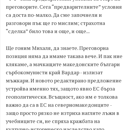
преговорите. Сега “предварителните” условия
са доста по-малко. Да сме започнели и
разговори пък ще го мислим; страхотна
“сделка” било това и още, и още...
Ще гоним Михаля, да знаете. Преговорна
позиция няма да имаме такава вече. И пак ние
клякаме, а мачкащите македонските българи
сърбокомунисти край Вардар - излизат
мъжкари. И новото редактирано предложение
устройва именно тях, защото явно ЕС бърза
геополитически. Всъщност, ако им е толкова
важно да са в ЕС на северномакедонците -
защо просто рязко не изтриха наглите лъжи в
учебниците си, не спряха кражбата на
културно-историческо наследство като