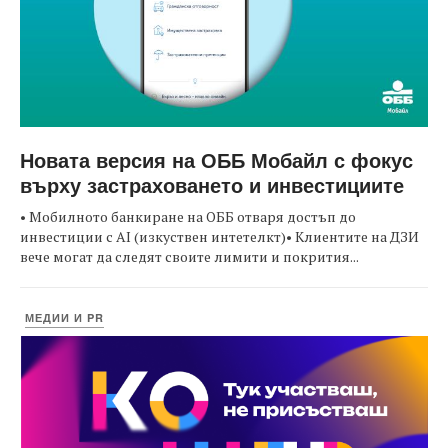
Новата версия на ОББ Мобайл с фокус
върху застраховането и инвестициите
• Мобилното банкиране на ОББ отваря достъп до
инвестиции с AI (изкуствен интетелкт)• Клиентите на ДЗИ
вече могат да следят своите лимити и покрития...
МЕДИИ И PR