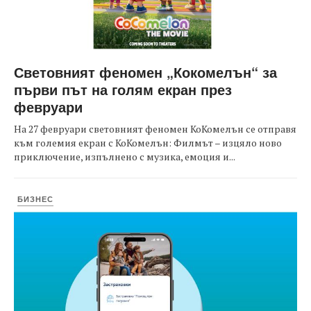
Световният феномен „Кокомелън“ за
първи път на голям екран през
февруари
На 27 февруари световният феномен КоКомелън се отправя
към големия екран с КоКомелън: Филмът – изцяло ново
приключение, изпълнено с музика, емоция и...
БИЗНЕС