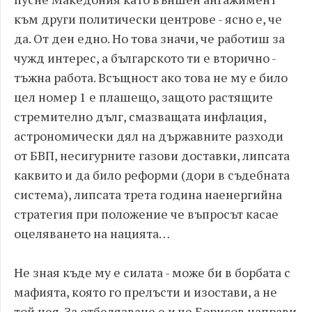
към други политически центрове - ясно е, че
да. От ден едно. Но това значи, че работиш за
чужд интерес, а българското ти е вторично -
тъжна работа. Всъщност ако това не му е било
цел номер 1 е плашещо, защото растящите
стремително дълг, смазващата инфлация,
астрономически дял на държавните разходи
от БВП, несигурните газови доставки, липсата
каквито и да било реформи (дори в съдебната
система), липсата трета година наенергийна
стратегия при положение че въпросът касае
оцеляването на нацията…
Не зная къде му е силата - може би в борбата с
мафията, която го прелъсти и изостави, а не
той нея. За отбелязване е и че Борисов направи