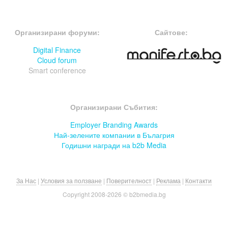
FOOTER-ФОРУМИ
FOOTER-MIDDLE
Организирани форуми:
Сайтове:
Digital Finance
Cloud forum
Smart conference
FOOTER-СЪБИТИЯ
Организирани Събития:
Employer Branding Awards
Най-зелените компании в Бълагрия
Годишни награди на b2b Media
За Нас
|
Условия за ползване
|
Поверителност
|
Реклама
|
Контакти
Copyright 2008-
2026 © b2bmedia.bg