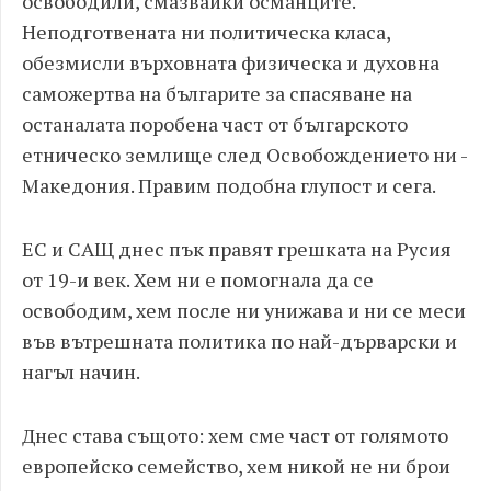
освободили, смазвайки османците.
Неподготвената ни политическа класа,
обезмисли върховната физическа и духовна
саможертва на българите за спасяване на
останалата поробена част от българското
етническо землище след Освобождението ни -
Македония. Правим подобна глупост и сега.
ЕС и САЩ днес пък правят грешката на Русия
от 19-и век. Хем ни е помогнала да се
освободим, хем после ни унижава и ни се меси
във вътрешната политика по най-дърварски и
нагъл начин.
Днес става същото: хем сме част от голямото
европейско семейство, хем никой не ни брои