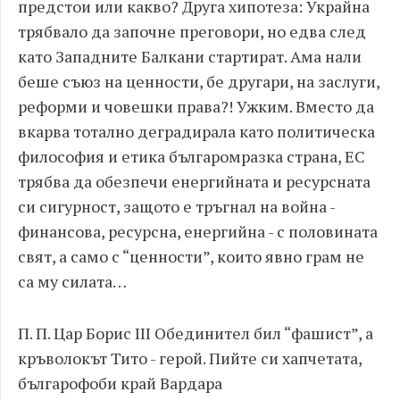
предстои или какво? Друга хипотеза: Украйна
трябвало да започне преговори, но едва след
като Западните Балкани стартират. Ама нали
беше съюз на ценности, бе другари, на заслуги,
реформи и човешки права?! Ужким. Вместо да
вкарва тотално деградирала като политическа
философия и етика българомразка страна, ЕС
трябва да обезпечи енергийната и ресурсната
си сигурност, защото е тръгнал на война -
финансова, ресурсна, енергийна - с половината
свят, а само с “ценности”, които явно грам не
са му силата…
П. П. Цар Борис III Обединител бил “фашист”, а
кръволокът Тито - герой. Пийте си хапчетата,
българофоби край Вардара