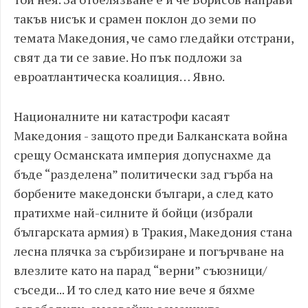
такъв нисък и срамен поклон до земи по
темата Македония, че само гледайки отстрани,
свят да ти се завие. Но пък подложи за
евроатлантическа коалиция… Явно.
Националните ни катастрофи касаят
Македония - защото преди Балканската война
срещу Османската империя допуснахме да
бъде “разделена” политически зад гърба на
борбените македонски българи, а след като
пратихме най-силните й бойци (избрали
българската армия) в Тракия, Македония стана
лесна плячка за сърбизиране и погърчване на
влезлите като на парад “верни” съюзници/
съседи... И то след като ние вече я бяхме