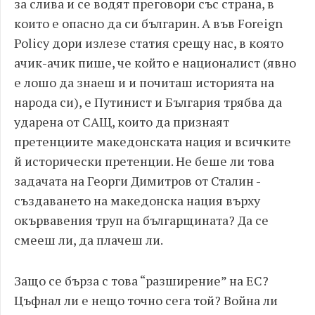
за слива и се водят преговори със страна, в
които е опасно да си българин. А във Foreign
Policy дори излезе статия срещу нас, в която
ачик-ачик пише, че който е националист (явно
е лошо да знаеш и и почиташ историята на
народа си), е Путинист и България трябва да
ударена от САЩ, които да признаят
претенциите македонската нация и всичките
й исторически претенции. Не беше ли това
задачата на Георги Димитров от Сталин -
създаването на македонска нация върху
окървавения труп на българщината? Да се
смееш ли, да плачеш ли.
Защо се бърза с това “разширение” на ЕС?
Цъфнал ли е нещо точно сега той? Война ли