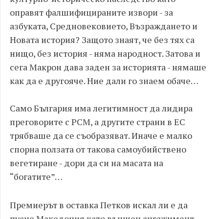
оправят фалшифицираните извори - за
азбуката, Средновековието, Възраждането и
Новата история? Защото знаят, че без тях са
нищо, без история - няма народност. Затова и
сега Макрон дава заден за историята - нямаше
как да е другояче. Ние дали го знаем обаче…
Само България има легитимност да лидира
преговорите с РСМ, а другите страни в ЕС
трябваше да се съобразяват. Иначе е малко
спорна ползата от такова самоубийствено
вегетиране - дори да си на масата на
“богатите”…
Премиерът в оставка Петков искал ли е да
пусне Македония като външен ангажимент