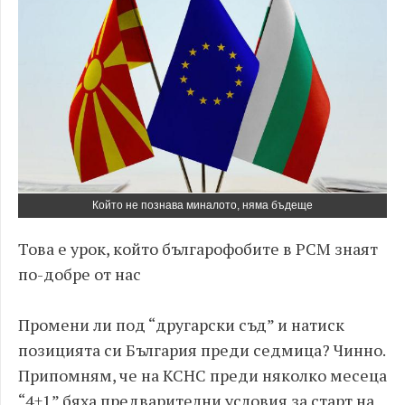
Който не познава миналото, няма бъдеще
Това е урок, който българофобите в РСМ знаят
по-добре от нас
Промени ли под “другарски съд” и натиск
позицията си България преди седмица? Чинно.
Припомням, че на КСНС преди няколко месеца
“4+1” бяха предварителни условия за старт на