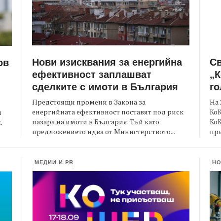
Нови изисквания за енергийна
С
ов
ефективност заплашват
„К
сделките с имоти в България
го
Предстоящи промени в Закона за
На 
енергийната ефективност поставят под риск
КоК
и
пазара на имоти в България. Тъй като
Ко
.
предложението идва от Министерството...
при
МЕДИИ И PR
Н