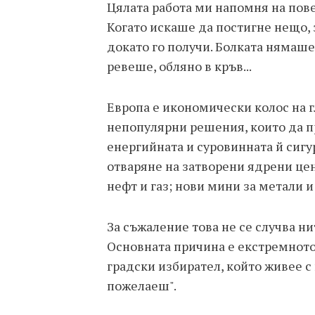
Цялата работа ми напомня на пове
Когато искаше да постигне нещо, з
докато го получи. Болката нямаше
ревеше, обляно в кръв...
Европа е икономически колос на г
непопулярни решения, които да 
енергийната и суровинната й сигу
отваряне на затворени ядрени цен
нефт и газ; нови мини за метали и
За съжаление това не се случва ни
Основната причина е екстремното
градски избирател, който живее с 
пожелаеш".