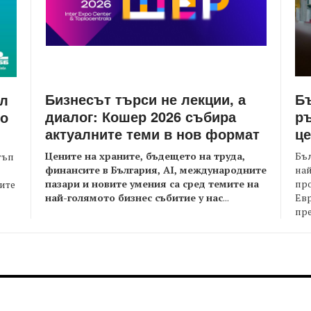
Бизнесът търси не лекции, а
Бъ
йл
диалог: Кошер 2026 събира
ръ
то
актуалните теми в нов формат
це
Цените на храните, бъдещето на труда,
Бъл
тъп
финансите в България, AI, международните
най
пазари и новите умения са сред темите на
пр
оите
най-голямото бизнес събитие у нас
...
Евр
пре