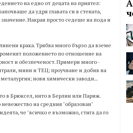
А
дението на едно от децата на приятел:
ч
апочваше да удря главата си в стената,
 значение. Накрая просто седеше на пода и
линени крака. Трябва много бързо да вземе
променят положението по отношение на
рност и обезпеченост. Примери много -
трали, мини и ТЕЦ; проучване и добив на
 металургия; нови химически заводи...
то в Брюксел, нито в Берлин или Париж.
 невежество на средния "образован"
идеята, че "всичко е възможно, стига да го