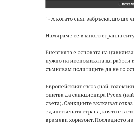
С пожела
" - А когато сняг забръска, що ще
Намираме се в много странна сит
Енергията е основата на цивилиза
нужно на икономиката да работи и
съмнявам политиците да не го осъ
Европейският съюз (най-големият 
опитва да санкционира Русия (най
света). Санкциите включват отказ 
единствената страна, която е в с
времеви хоризонт. Последното не 