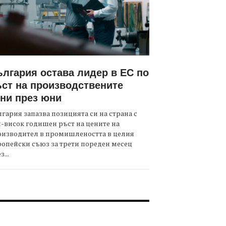
лгария остава лидер в ЕС по
ст на производствените
ни през юни
гария запазва позицията си на страна с
-висок годишен ръст на цените на
оизводител в промишлеността в целия
опейски съюз за трети пореден месец
з...