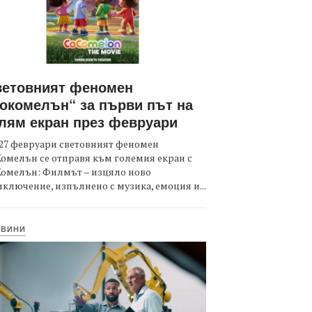
ветовният феномен
окомелън“ за първи път на
лям екран през февруари
27 февруари световният феномен
омелън се отправя към големия екран с
Комелън: Филмът – изцяло ново
ключение, изпълнено с музика, емоция и...
ОВИНИ