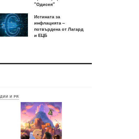
"Одисея"
Истината за
инфлацията –
потвърдена от Лагард
и ЕЦБ
ДИИ И PR