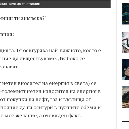
ния няма да се стоплим
 чиниш ти зимъска?"
уация:
цията. Тя осигурява най-важното, което е
 ние да съществуваме. Дълбоко се
знават...
нетен вносител на енергия в света) се
-големият нетен износител на енергия в
от покупки на нефт, газ и въглища от
ъстояние да ги осигури в нужните обеми и
е мое желание, а очевиден факт...