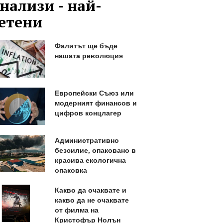
нализи - най-
етени
Фалитът ще бъде
нашата революция
Европейски Съюз или
модерният финансов и
цифров концлагер
Административно
безсилие, опаковано в
красива екологична
опаковка
Какво да очаквате и
какво да не очаквате
от филма на
Кристофър Нолън