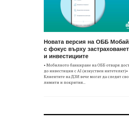
Новата версия на ОББ Моба
с фокус върху застраховане
и инвестициите
• Мобилното банкиране на ОББ отваря дос
до инвестиции с AI (изкуствен интетелкт)•
Клиентите на ДЗИ вече могат да следят св
лимити и покрития...