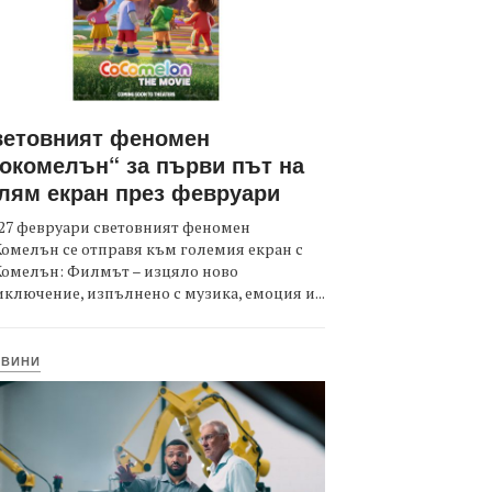
ветовният феномен
окомелън“ за първи път на
лям екран през февруари
27 февруари световният феномен
омелън се отправя към големия екран с
Комелън: Филмът – изцяло ново
ключение, изпълнено с музика, емоция и...
ОВИНИ