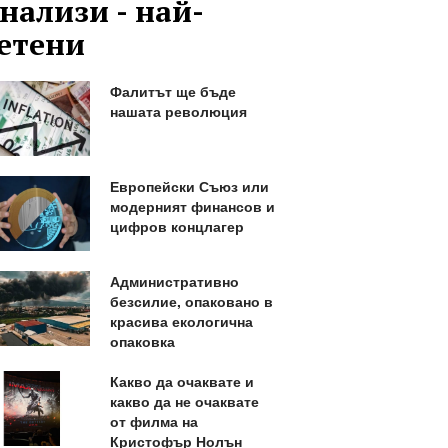
нализи - най-
етени
Фалитът ще бъде
нашата революция
Европейски Съюз или
модерният финансов и
цифров концлагер
Административно
безсилие, опаковано в
красива екологична
опаковка
Какво да очаквате и
какво да не очаквате
от филма на
Кристофър Нолън