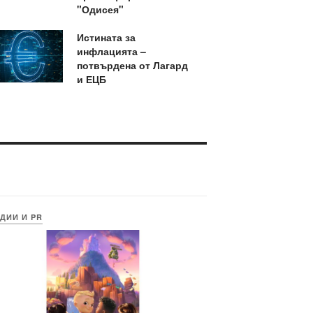
"Одисея"
Истината за
инфлацията –
потвърдена от Лагард
и ЕЦБ
ДИИ И PR