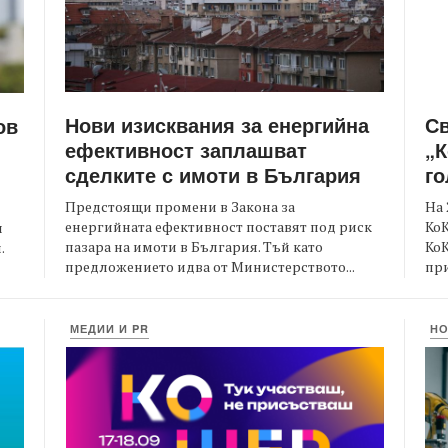
Нови изисквания за енергийна
С
ов
ефективност заплашват
„К
сделките с имоти в България
го
Предстоящи промени в Закона за
На 
енергийната ефективност поставят под риск
КоК
и
пазара на имоти в България. Тъй като
Ко
.
предложението идва от Министерството...
при
МЕДИИ И PR
Н