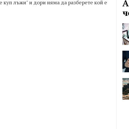
А
 куп лъжи" и дори няма да разберете кой е
ч