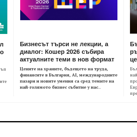
Бизнесът търси не лекции, а
Бъ
йл
диалог: Кошер 2026 събира
ръ
то
актуалните теми в нов формат
це
Цените на храните, бъдещето на труда,
Бъл
тъп
финансите в България, AI, международните
най
пазари и новите умения са сред темите на
пр
оите
най-голямото бизнес събитие у нас
...
Евр
пре