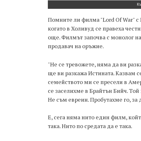
К
Помните ли филма "Lord Of War" с
когато в Холивуд се правеха чест
още. Филмът започва с монолог на
продавач на оръжие.
"Не се тревожете, няма да ви разк
ще ви разкажа Истината. Казвам с
семейството ми се пресели в Амер
се заселихме в Брайтън Бийч. Той 
Не съм евреин. Пробутахме го, за д
Е, сега няма нито един филм, кой
така. Нито по средата да е така.