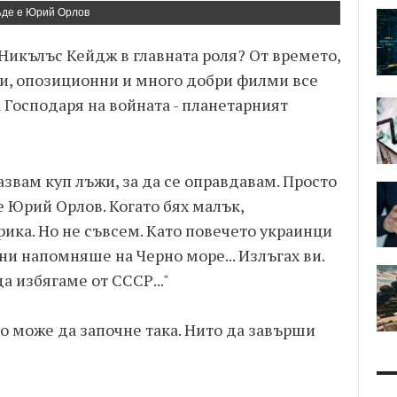
ъде е Юрий Орлов
 Никълъс Кейдж в главната роля? От времето,
ни, опозиционни и много добри филми все
 Господаря на войната - планетарният
азвам куп лъжи, за да се оправдавам. Просто
е Юрий Орлов. Когато бях малък,
ика. Но не съвсем. Като повечето украинци
ни напомняше на Черно море... Излъгах ви.
а избягаме от СССР..."
то може да започне така. Нито да завърши