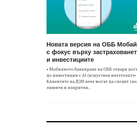
Новата версия на ОББ Моба
с фокус върху застраховане
и инвестициите
• Мобилното банкиране на ОББ отваря дос
до инвестиции с AI (изкуствен интетелкт)•
Клиентите на ДЗИ вече могат да следят св
лимити и покрития...