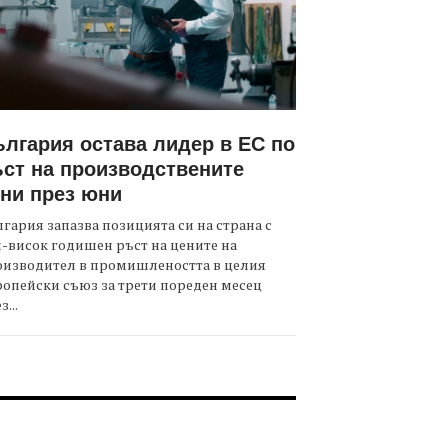
лгария остава лидер в ЕС по
ст на производствените
ни през юни
гария запазва позицията си на страна с
-висок годишен ръст на цените на
оизводител в промишлеността в целия
опейски съюз за трети пореден месец
з...