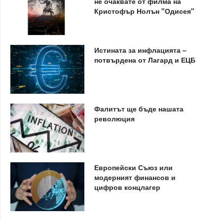
не очаквате от филма на
Кристофър Нолън "Одисея"
Истината за инфлацията –
потвърдена от Лагард и ЕЦБ
Фалитът ще бъде нашата
революция
Европейски Съюз или
модерният финансов и
цифров концлагер