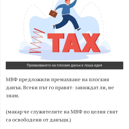
Премахването на плоския данък е лоша идея
МВФ предложили премахване на плоския
данък. Всеки път го правят- завиждат ли, не
знам.
(макар че служителите на МВФ по целия свят
са освободени от данъци.)