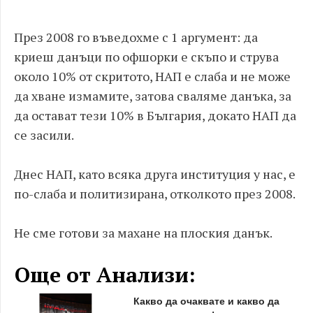
През 2008 го въведохме с 1 аргумент: да
криеш данъци по офшорки е скъпо и струва
около 10% от скритото, НАП е слаба и не може
да хване измамите, затова сваляме данъка, за
да остават тези 10% в България, докато НАП да
се засили.
Днес НАП, като всяка друга институция у нас, е
по-слаба и политизирана, отколкото през 2008.
Не сме готови за махане на плоския данък.
Още от Анализи:
Какво да очаквате и какво да