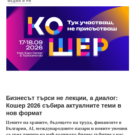
МЕДИИ И PR
Бизнесът търси не лекции, а диалог:
Кошер 2026 събира актуалните теми в
нов формат
Цените на храните, бъдещето на труда, финансите в
България, AI, международните пазари и новите умения
са сред темите на най-голямото бизнес събитие у нас
...