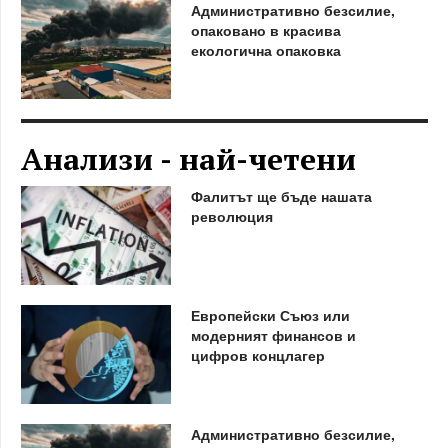
Административно безсилие,
опаковано в красива
екологична опаковка
Анализи - най-четени
Фалитът ще бъде нашата
революция
Европейски Съюз или
модерният финансов и
цифров концлагер
Административно безсилие,