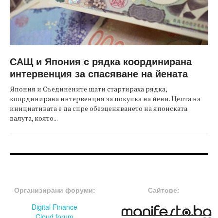
САЩ и Япония с рядка координирана
интервенция за спасяване на йената
Япония и Съединените щати стартираха рядка,
координирана интервенция за покупка на йени. Целта на
инициативата е да спре обезценяването на японската
валута, която...
FOOTER-ФОРУМИ
FOOTER-MIDDLE
Организирани форуми:
Сайтове:
Digital Finance
Cloud forum