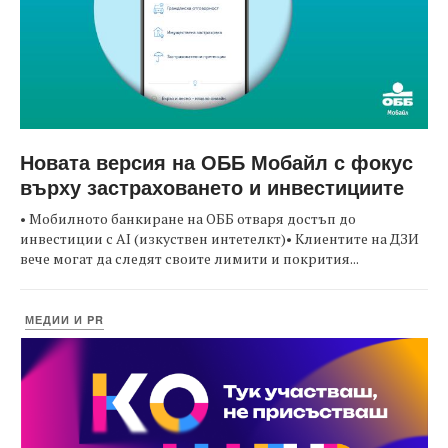
Новата версия на ОББ Мобайл с фокус
върху застраховането и инвестициите
• Мобилното банкиране на ОББ отваря достъп до
инвестиции с AI (изкуствен интетелкт)• Клиентите на ДЗИ
вече могат да следят своите лимити и покрития...
МЕДИИ И PR