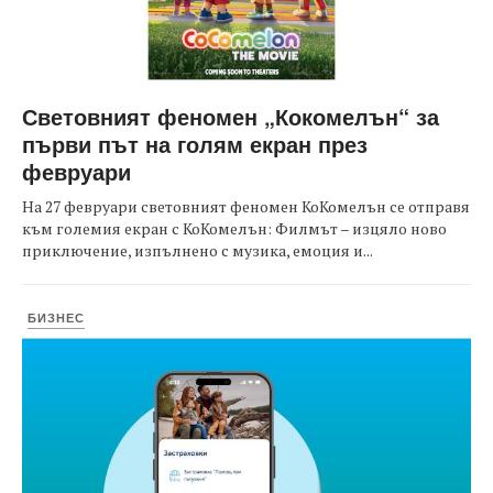
Световният феномен „Кокомелън“ за
първи път на голям екран през
февруари
На 27 февруари световният феномен КоКомелън се отправя
към големия екран с КоКомелън: Филмът – изцяло ново
приключение, изпълнено с музика, емоция и...
БИЗНЕС