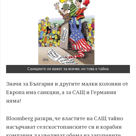
Санкциите не важат за всички, но това е тайна
Значи за България и другите малки колонии от
Европа има санкции, а за САЩ и Германия
няма!
Bloomberg разкри, че властите на САЩ тайно
насърчават селскостопанските си и корабни
компании да увеличат обема на закупените