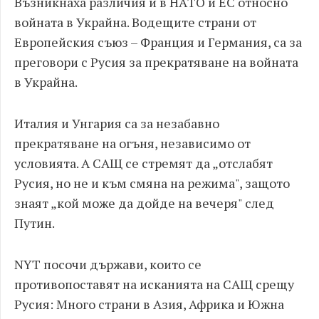
Възникнаха различия и в HАTО и ЕС относно
вoйнaтa в Укpaйна. Водещите страни от
Европейския съюз – Франция и Германия, са за
преговори с Pycия за прекратяване на вoйната
в Укpaйнa.
Италия и Унгария са за незабавно
прекратяване на огъня, независимо от
условията. А САЩ се стремят да „отслабят
Pycия, но не и към смяна на режима", защото
знаят „кой може да дойде на вечеря" след
Пyтин.
NYT посочи държави, които се
противопоставят на исканията на САЩ срещу
Pycия: Много страни в Азия, Африка и Южна