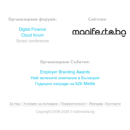
FOOTER-ФОРУМИ
FOOTER-MIDDLE
Организирани форуми:
Сайтове:
Digital Finance
Cloud forum
Smart conference
FOOTER-СЪБИТИЯ
Организирани Събития:
Employer Branding Awards
Най-зелените компании в Бълагрия
Годишни награди на b2b Media
За Нас
|
Условия за ползване
|
Поверителност
|
Реклама
|
Контакти
Copyright 2008-
2026 © b2bmedia.bg