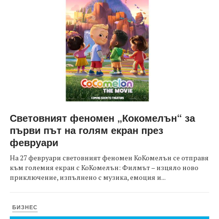
Световният феномен „Кокомелън“ за
първи път на голям екран през
февруари
На 27 февруари световният феномен КоКомелън се отправя
към големия екран с КоКомелън: Филмът – изцяло ново
приключение, изпълнено с музика, емоция и...
БИЗНЕС