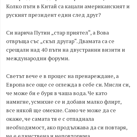
Колко пъти в Китай са кацали американският и
руският президент един след друг?
Си нарича Путин „стар приятел“, а Вова
отвръща със „скъп другар“. Двамата са се
срещали над 40 пъти на двустранни визити и
международни форуми.
Светът вече е в процес на пренареждане, а
Европа все още се оглежда в себе си. Мисли си,
че може би е буря в чаша вода. Че като
намигне, усмихне се и добави малко флирт,
все някой ще омекне. Само че може да се
окаже, че самата тя е с отпаднала
необходимост, ако продължава да си повтаря,
че е единствена и неповторима.