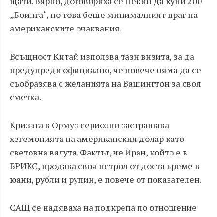
щати. Вярно, договориха се Пекин да купи 200
„Боинга“, но това беше минималният праг на
американските очаквания.
Всъщност Китай използва тази визита, за да
предупреди официално, че повече няма да се
съобразява с желанията на Вашингтон за своя
сметка.
Кризата в Ормуз сериозно застрашава
хегемонията на американския долар като
световна валута. Фактът, че Иран, който е в
БРИКС, продава своя петрол от доста време в
юани, рубли и рупии, е повече от показателен.
САЩ се надяваха на подкрепа по отношение