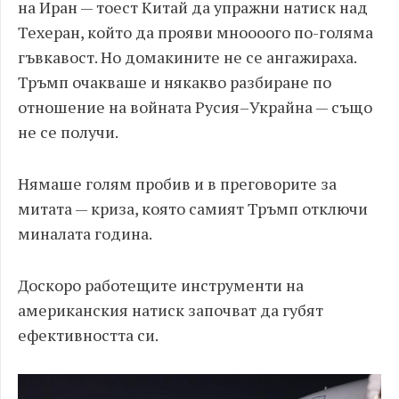
на Иран — тоест Китай да упражни натиск над
Техеран, който да прояви мноооого по-голяма
гъвкавост. Но домакините не се ангажираха.
Тръмп очакваше и някакво разбиране по
отношение на войната Русия–Украйна — също
не се получи.
Нямаше голям пробив и в преговорите за
митата — криза, която самият Тръмп отключи
миналата година.
Доскоро работещите инструменти на
американския натиск започват да губят
ефективността си.