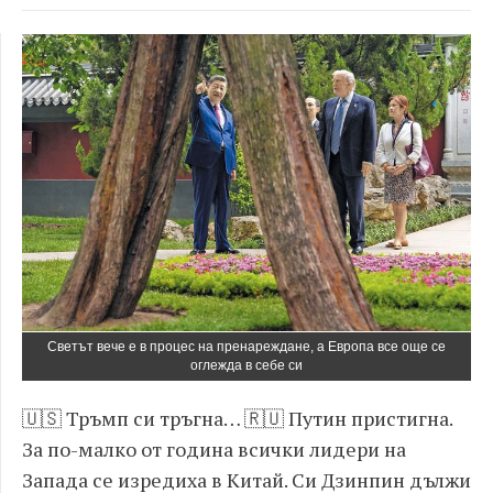
Светът вече е в процес на пренареждане, а Европа все още се
оглежда в себе си
🇺🇸 Тръмп си тръгна… 🇷🇺 Путин пристигна.
За по-малко от година всички лидери на
Запада се изредиха в Китай. Си Дзинпин дължи