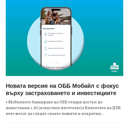
Новата версия на ОББ Мобайл с фокус
върху застраховането и инвестициите
• Мобилното банкиране на ОББ отваря достъп до
инвестиции с AI (изкуствен интетелкт)• Клиентите на ДЗИ
вече могат да следят своите лимити и покрития...