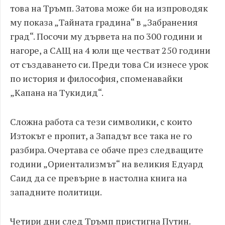
това на Тръмп. Затова може би на изпроводяк
му показа „Тайната градина“ в „Забранения
град“. Посочи му дървета на по 300 години и
нагоре, а САЩ на 4 юли ще честват 250 години
от създаването си. Преди това Си изнесе урок
по история и философия, споменавайки
„Капана на Тукидид“.
Сложна работа са тези символики, с които
Изтокът е пропит, а Западът все така не го
разбира. Очертава се обаче през следващите
години „Ориентализмът“ на великия Едуард
Саид да се превърне в настолна книга на
западните политици.
Четири дни след Тръмп пристигна Путин.