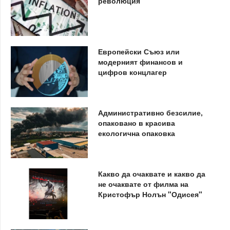
революция
Европейски Съюз или
модерният финансов и
цифров концлагер
Административно безсилие,
опаковано в красива
екологична опаковка
Какво да очаквате и какво да
не очаквате от филма на
Кристофър Нолън "Одисея"