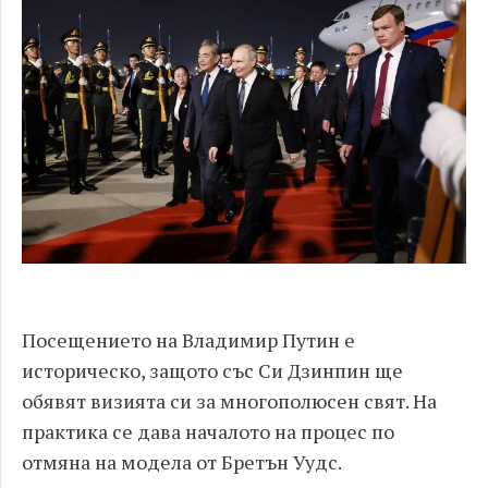
Посещението на Владимир Путин е
историческо, защото със Си Дзинпин ще
обявят визията си за многополюсен свят. На
практика се дава началото на процес по
отмяна на модела от Бретън Уудс.