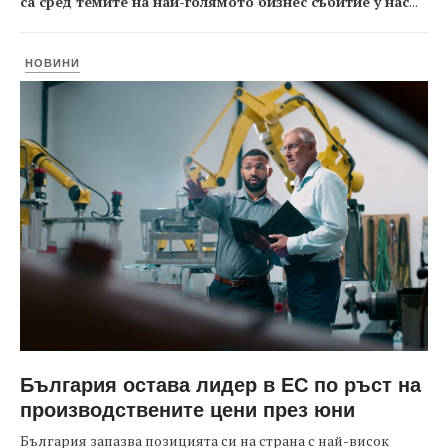
са сред темите на най-голямото бизнес събитие у нас
...
НОВИНИ
България остава лидер в ЕС по ръст на
производствените цени през юни
България запазва позицията си на страна с най-висок