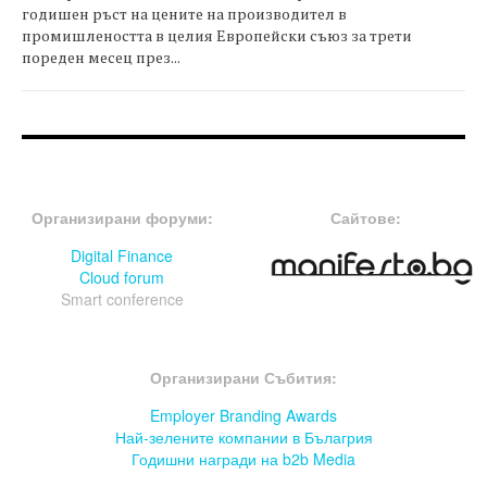
годишен ръст на цените на производител в
промишлеността в целия Европейски съюз за трети
пореден месец през...
FOOTER-ФОРУМИ
FOOTER-MIDDLE
Организирани форуми:
Сайтове:
Digital Finance
Cloud forum
Smart conference
FOOTER-СЪБИТИЯ
Организирани Събития:
Employer Branding Awards
Най-зелените компании в Бълагрия
Годишни награди на b2b Media