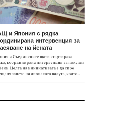
Щ и Япония с рядка
ординирана интервенция за
асяване на йената
ния и Съединените щати стартираха
ка, координирана интервенция за покупка
йени. Целта на инициативата е да спре
зценяването на японската валута, която...
OOTER-СЪБИТИЯ