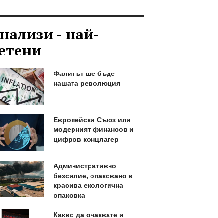
нализи - най-
етени
Фалитът ще бъде
нашата революция
Европейски Съюз или
модерният финансов и
цифров концлагер
Административно
безсилие, опаковано в
красива екологична
опаковка
Какво да очаквате и