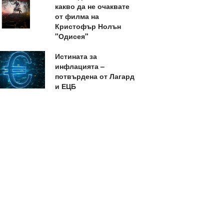
какво да не очаквате
от филма на
Кристофър Нолън
"Одисея"
Истината за
инфлацията –
потвърдена от Лагард
и ЕЦБ