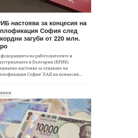
ИБ настоява за концесия на
оплофикация София след
кордни загуби от 220 млн.
вро
федерацията на работодателите и
дустриалците в България (КРИБ)
циално настоява за отдаване на
плофикация София" ЕАД на концесия....
ОВИНИ