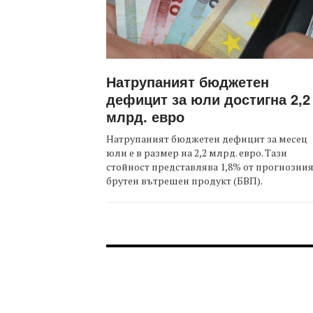
Натрупаният бюджетен
дефицит за юли достигна 2,2
млрд. евро
Натрупаният бюджетен дефицит за месец
юли е в размер на 2,2 млрд. евро. Тази
стойност представлява 1,8% от прогнозни
брутен вътрешен продукт (БВП).
FOOTER-ФОРУМИ