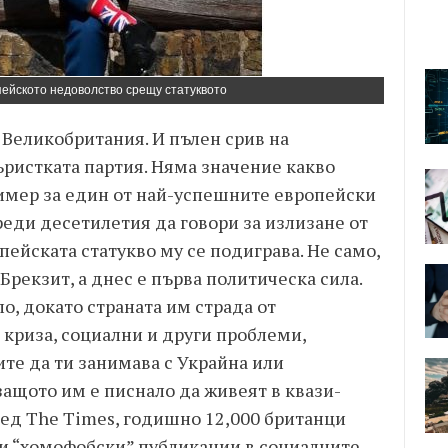
ейското недоволство срещу статуквото
 Великобритания. И пълен срив на
ристката партия. Няма значение какво
ример за един от най-успешните европейски
преди десетилетия да говори за излизане от
опейската статукво му се подиграва. Не само,
 Брекзит, а днес е първа политическа сила.
о, докато страната им страда от
криза, социални и други проблеми,
ите да ти занимава с Украйна или
ащото им е писнало да живеят в квази-
ред The Times, годишно 12,000 британци
ли “хомофобски” публикации в социалните