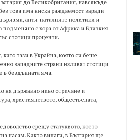
България до Великобритания, навсякъде
без това има ниска раждаемост заради
дъризма, анти-наталните политики и
а подменяно с хора от Африка и Близкия
 със стотици проценти.
 като тази в Украйна, която си беше
менно западните страни изливат стотици
 в бездънната яма.
но на държавно ниво отричане и
ура, християнството, обществената,
едоволство срещу статуквото, което
на насам. Както винаги, в България ще