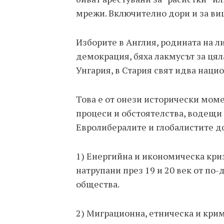
мрежи. Включително дори и за виц
Изборите в Англия, родината на 
демокрация, бяха лакмусът за цял
Унгария, в Стария свят идва наци
Това е от онези исторически мом
процеси и обстоятелства, водещи
Евролибералите и глобалистите до
1) Енергийна и икономическа кри
натрупани през 19 и 20 век от по
общества.
2) Миграционна, етническа и кри