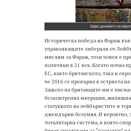
Идва цунамито на европ
Историческа победа на Фараж във
управляващите либерали от Лейбъ
мислим за Фараж, този човек е п
политици в 21 век. Когато почва 
ЕС, както британското, така и евр
че 2016 се превърна в остриета на
Защото на британците им е писнал
безконтролна миграция, жилищна 
статуквото на лейбъристите и тор
джендърни безумия. И вероятно, з
тоталитарна система, в която спо
биват арестувани за “расистки” и