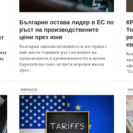
България остава лидер в ЕС по
КР
ръст на производствените
Т
цени през юни
ре
ат
е
България запазва позицията си на страна с
най-висок годишен ръст на цените на
ите
Кон
производител в промишлеността в целия
на
ин
Европейски съюз за трети пореден месец
офи
през...
"То
ФИНАСИ
Н