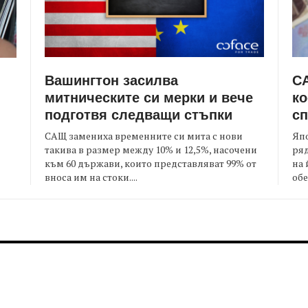
Вашингтон засилва
СА
митническите си мерки и вече
ко
подготвя следващи стъпки
сп
САЩ замениха временните си мита с нови
Япо
такива в размер между 10% и 12,5%, насочени
ряд
към 60 държави, които представляват 99% от
на 
я
вноса им на стоки....
обе
FOOTER-MIDDLE
F