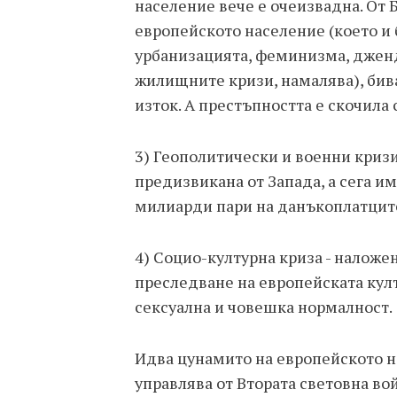
население вече е очеизвадна. От 
европейското население (което и 
урбанизацията, феминизма, джен
жилищните кризи, намалява), бив
изток. А престъпността е скочила
3) Геополитически и военни кризи,
предизвикана от Запада, а сега и
милиарди пари на данъкоплатците
4) Социо-културна криза - наложе
преследване на европейската култ
сексуална и човешка нормалност.
Идва цунамито на европейското н
управлява от Втората световна вой