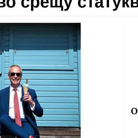
во срещу статук
О