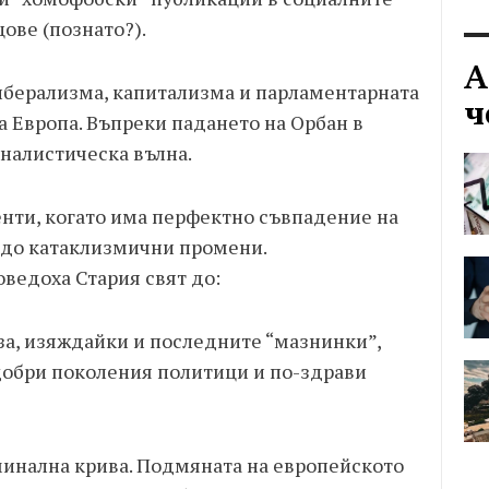
ове (познато?).
А
либерализма, капитализма и парламентарната
ч
а Европа. Въпреки падането на Орбан в
оналистическа вълна.
енти, когато има перфектно съвпадение на
 до катаклизмични промени.
ведоха Стария свят до:
за, изяждайки и последните “мазнинки”,
-добри поколения политици и по-здрави
минална крива. Подмяната на европейското