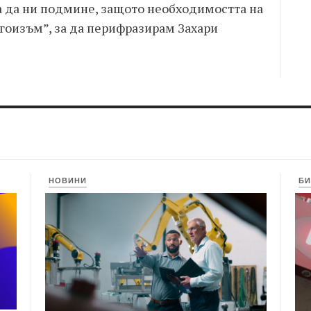
а да ни подмине, защото необходимостта на
гоизъм”, за да перифразирам Захари
НОВИНИ
БИ