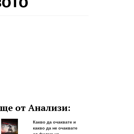
вото
ще от Анализи:
Какво да очаквате и
какво да не очаквате
от филма на