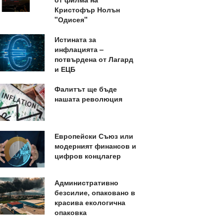
Кристофър Нолън
"Одисея"
Истината за
инфлацията –
потвърдена от Лагард
и ЕЦБ
Фалитът ще бъде
нашата революция
Европейски Съюз или
модерният финансов и
цифров концлагер
Административно
безсилие, опаковано в
красива екологична
опаковка