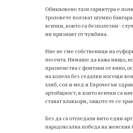
Обикновено тази гарнитура е поли
троловете ползват шумно бангаран
всички, които са безполезни - слу
ни признаят от чужбина.
Ние не сме собственици на еуфория
песента. Нямаше да кажа нищо, но
празненства с фонтани от вино, о
на колела без седалки носещи вен
хляб, сол и мед и Еврочесън здра
артобщност, в която всички са нач
станат клакьори, защото те се хран
Без да са отгледали нито един арт
парадоксална победа на женския б