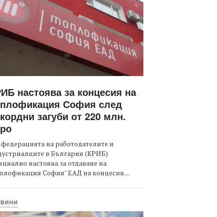
ИБ настоява за концесия на
оплофикация София след
кордни загуби от 220 млн.
вро
федерацията на работодателите и
дустриалците в България (КРИБ)
циално настоява за отдаване на
плофикация София" ЕАД на концесия....
ОВИНИ