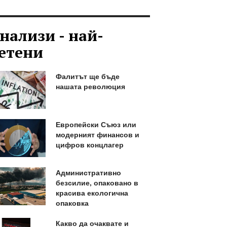
нализи - най-
етени
Фалитът ще бъде
нашата революция
Европейски Съюз или
модерният финансов и
цифров концлагер
Административно
безсилие, опаковано в
красива екологична
опаковка
Какво да очаквате и