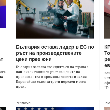
България остава лидер в ЕС по
КР
ръст на производствените
Т
цени през юни
ре
ат
е
България запазва позицията си на страна с
най-висок годишен ръст на цените на
ите
Кон
производител в промишлеността в целия
на
ин
Европейски съюз за трети пореден месец
офи
през...
"То
ФИНАСИ
Н