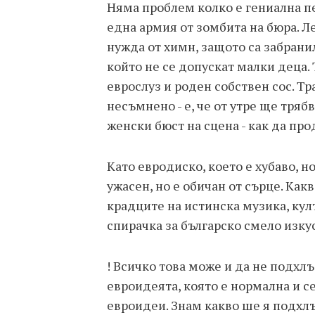
Няма проблем колко е гениална пе
една армия от зомбита на бюра. Ле
нужда от химн, защото са забрани
който не се допускат малки деца. 
еврослуз и роден собствен сос. Тр
несъмнено - е, че от утре ще тря
женски бюст на сцена - как да про
Като евродиско, което е хубаво, н
ужасен, но е обичан от сърце. Как
крадците на истинска музика, кул
спирачка за българско смело изку
! Всичко това може и да не подхл
евроидеята, която е нормална и с
евроидеи. Знам какво ше я подхлъ