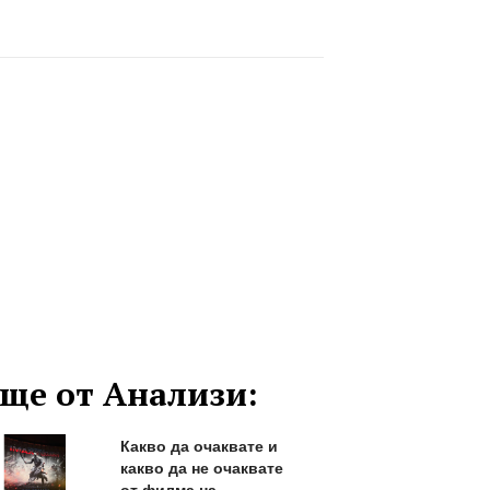
ще от Анализи:
Какво да очаквате и
какво да не очаквате
от филма на