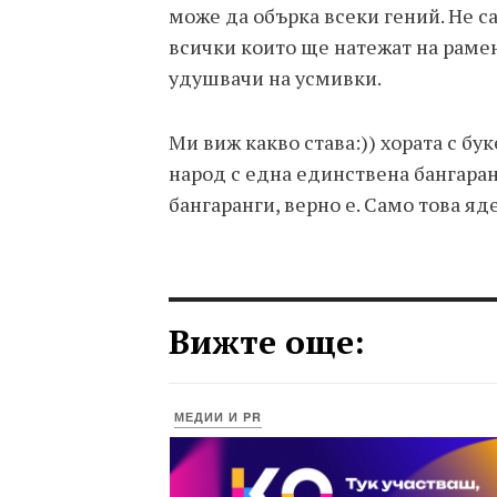
може да обърка всеки гений. Не с
всички които ще натежат на рамен
удушвачи на усмивки.
Ми виж какво става:)) хората с бу
народ с една единствена бангаранг
бангаранги, верно е. Само това яде.
Вижте още:
МЕДИИ И PR