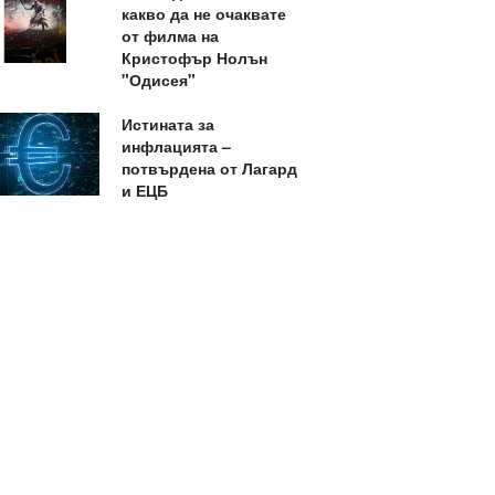
какво да не очаквате
от филма на
Кристофър Нолън
"Одисея"
Истината за
инфлацията –
потвърдена от Лагард
и ЕЦБ