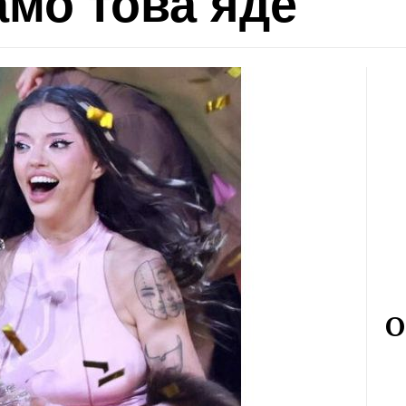
амо това яде
О