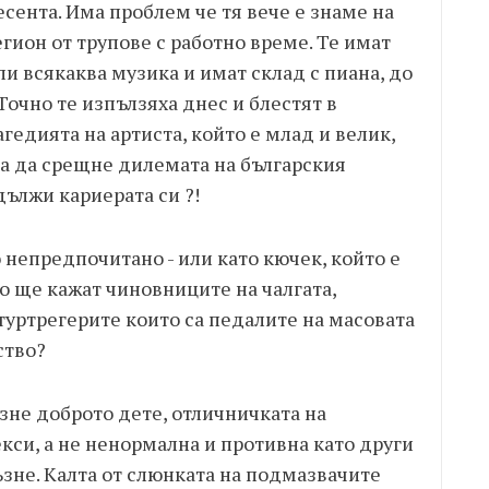
сента. Има проблем че тя вече е знаме на
гион от трупове с работно време. Те имат
ли всякаква музика и имат склад с пиана, до
Точно те изпълзяха днес и блестят в
агедията на артиста, който е млад и велик,
бва да срещне дилемата на българския
дължи кариерата си ?!
о непредпочитано - или като кючек, който е
во ще кажат чиновниците на чалгата,
туртрегерите които са педалите на масовата
ство?
ъзне доброто дете, отличничката на
екси, а не ненормална и противна като други
зне. Калта от слюнката на подмазвачите