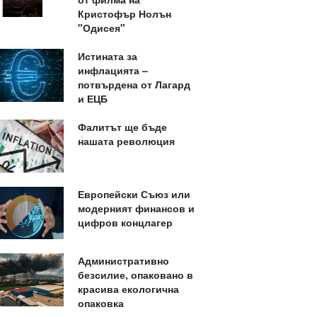
Кристофър Нолън
"Одисея"
Истината за
инфлацията –
потвърдена от Лагард
и ЕЦБ
Фалитът ще бъде
нашата революция
Европейски Съюз или
модерният финансов и
цифров концлагер
Административно
безсилие, опаковано в
красива екологична
опаковка