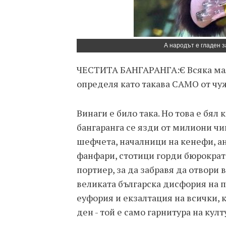
А народът е гладен з
ЧЕСТИТА БАНГАРАНГА:€ Всяка мал
определя като такава САМО от чу
Винаги е било така. Но това е бял
бангаранга се язди от милиони ч
шефчета, началници на кенефи, ан
фанфари, стотици горди бюрократи
портиер, за да забравя да отвори в
великата българска дисфория на п
еуфория и екзалтация на всички, к
ден - той е само гарнитура на кул