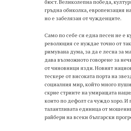
бюст. Великолепна победа, култу
гръдна обиколка, европеизация на
но е забелязан от чужденците.
Само по себе си една песен не е 
революция се нуждае точно от така
римувана дума, за да е лесна за м
дава възможното говорене за неч
от чиновници язди. Новият нацио
тескере от високата порта на зве
социалния мир, който много пуши 
скрие стриите на умиращата нация
които по дефолт са чуждо хоро. И 
талантливата единица от мошеници
райбери на всеки български прогр