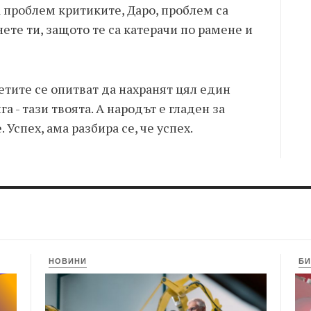
а проблем критиките, Даро, проблем са
ете ти, защото те са катерачи по рамене и
кетите се опитват да нахранят цял един
а - тази твоята. А народът е гладен за
 Успех, ама разбира се, че успех.
НОВИНИ
БИ