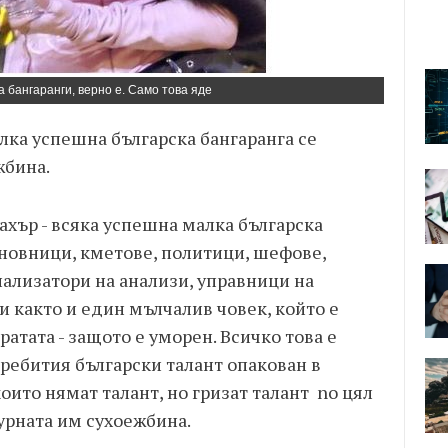
а бангаранги, верно е. Само това яде
ка успешна българска бангаранга се
жбина.
 кахър - всяка успешна малка българска
иновници, кметове, политици, шефове,
ализатори на анализи, управници на
 както и един мълчалив човек, който е
ратата - защото е уморен. Всичко това е
ребития български талант опакован в
оито нямат талант, но гризат талант no цял
турната им сухоежбина.