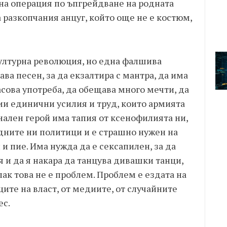
рна операция по ъпгрейдване на родната
 разкопчания анцуг, който още не е костюм,
културна революция, но една фалшива
ва песен, за да екзалтира с мантра, да има
асова употреба, да обещава много мечти, да
ии единични усилия и труд, които армията
нален герой има тапия от ксенофилията ни,
здните ни политици и е страшно нужен на
и пие. Има нужда да е сексапилен, за да
 и да я накара да танцува дивашки танци,
пак това не е проблем. Проблем е ездата на
те на власт, от медиите, от случайните
ес.