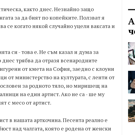
тическа, както днес. Незнайно защо
гата за да бият по копейките. Ползват я
А
чва се когато някой случайно уцели ваксата и
ч
та си - това е. Не съм казал и дума за
 днес трябва да отразя всенародните
сигурени от кмета на София, заедно с клоуни
ци от министерство на културата, с ленти от
вословен за родното тяло, но миришещ на
алници на един артист. Ако не са - ше му
ят с месо от артист.
ист в нашата арткочина. Песента реално е
юст над чалгата, която е родена от женски