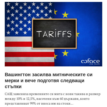
Вашингтон засилва митническите си
мерки и вече подготвя следващи
стъпки
САЩ замениха временните си мита с нови такива в размер
между 10% и 12,5%, насочени към 60 държави, които
представляват 99% от вноса им на стоки....