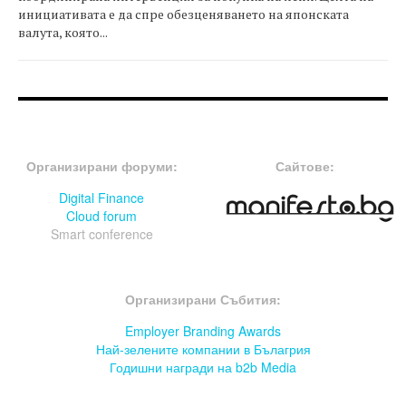
инициативата е да спре обезценяването на японската
валута, която...
FOOTER-ФОРУМИ
FOOTER-MIDDLE
Организирани форуми:
Сайтове:
Digital Finance
Cloud forum
Smart conference
FOOTER-СЪБИТИЯ
Организирани Събития:
Employer Branding Awards
Най-зелените компании в Бълагрия
Годишни награди на b2b Media