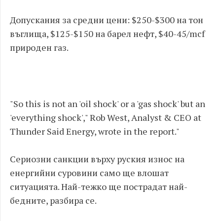
Допускания за средни цени: $250-$300 на тон
въглища, $125-$150 на барел нефт, $40-45/mcf
природен газ.
"So this is not an 'oil shock' or a 'gas shock' but an
'everything shock'," Rob West, Analyst & CEO at
Thunder Said Energy, wrote in the report."
Сериозни санкции върху руския износ на
енергийни суровини само ще влошат
ситуацията. Най-тежко ще пострадат най-
бедните, разбира се.