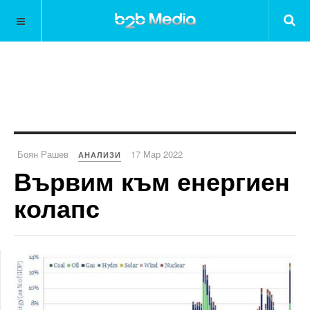
Боян Рашев
17 Мар 2022
АНАЛИЗИ
Вървим към енергиен
колапс