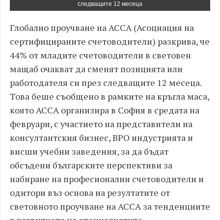
следващите 12 месеца
Глобално проучване на АССА (Асоциация на
сертифицираните счетоводители) разкрива, че
44% от младите счетоводители в световен
мащаб очакват да сменят позицията или
работодателя си през следващите 12 месеца.
Това беше съобщено в рамките на кръгла маса,
която АССА организира в София в средата на
февруари, с участието на представители на
консултантския бизнес, BPO индустрията и
висши учебни заведения, за да бъдат
обсъдени българските перспективи за
набиране на професионални счетоводители и
одитори въз основа на резултатите от
световното проучване на АССА за тенденциите
в развитието на специалистите.