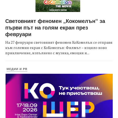
Световният феномен „Кокомелън“ за
първи път на голям екран през
февруари
На 27 февруари световният феномен КоКомелън се отправя
към големия екран с КоКомелън: Филмът – изцяло ново
приключение, изпълнено с музика, емоция и...
МЕДИИ И PR