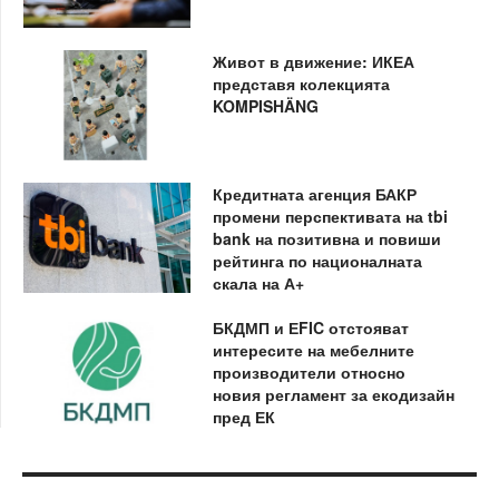
Живот в движение: ИКЕА
представя колекцията
KOMPISHÄNG
Кредитната агенция БАКР
промени перспективата на tbi
bank на позитивна и повиши
рейтинга по националната
скала на А+
БКДМП и ЕFIC отстояват
интересите на мебелните
производители относно
новия регламент за екодизайн
пред ЕК