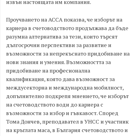
извън настоящата им компания.
Проучването на АССА показва, че изборът на
кариера в счетоводството продължава да бъде
разумна алтернатива за тези, които търсят
дългосрочни перспективи за развитие и
възможности за непрекъснато придобиване на
нови знания и умения. Възможността за
придобиване на професионална
квалификация, която дава възможност за
междусекторна и международна мобилност,
допълнително подкрепя мнението, че изборът
на счетоводството води до кариера с
възможности за избор и гъвкавост. Според
Тома Дончев, преподавател в УНСС и участник
на кръглата маса, в България счетоводството и