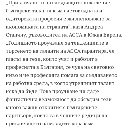
„Привличането на следващото поколение
български таланти към счетоводната и
одиторската професия е жизненоважно за
икономиката на страната“, каза Андреа
Станчиу, ръководител на ACCA в Южна Европа.
„Годишното проучване за тенденциите в
търсенето на таланти на ACCA гарантира, че
гласът на тези, които учат и работят в
професията в България, се чува на световно
ниво и че професията помага за създаването
на работна среда, в която утрешният талант
иска да бъде. Това проучване ни даде
фантастична възможност да обсъдим тези
много важни открития с българските
партньори, които са в челните редици на
привличането на младите хора към