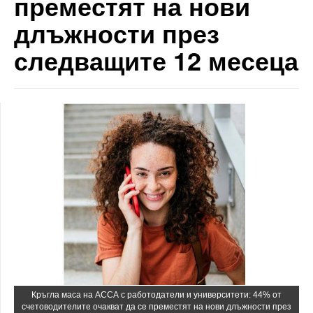
преместят на нови
длъжности през
следващите 12 месеца
Кръгла маса на АССА с работодатели и университети: 44% от
счетоводителите очакват да се преместят на нови длъжности през