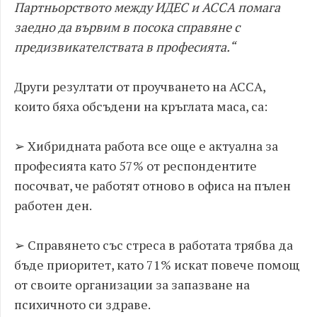
Партньорството между ИДЕС и АССА помага
заедно да вървим в посока справяне с
предизвикателствата в професията.“
Други резултати от проучването на АССА,
които бяха обсъдени на кръглата маса, са:
➢ Хибридната работа все още е актуална за
професията като 57% от респондентите
посочват, че работят отново в офиса на пълен
работен ден.
➢ Справянето със стреса в работата трябва да
бъде приоритет, като 71% искат повече помощ
от своите организации за запазване на
психичното си здраве.