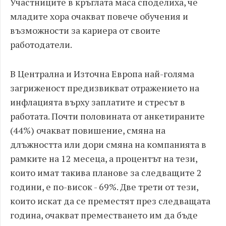
Участниците в кръглата маса споделиха, че
младите хора очакват повече обучения и
възможности за кариера от своите
работодатели.
В Централна и Източна Европа най-голяма
загриженост предизвикват отражението на
инфлацията върху заплатите и стресът в
работата. Почти половината от анкетираните
(44%) очакват повишение, смяна на
длъжността или дори смяна на компанията в
рамките на 12 месеца, а процентът на тези,
които имат такива планове за следващите 2
години, е по-висок - 69%. Две трети от тези,
които искат да се преместят през следващата
година, очакват преместването им да бъде