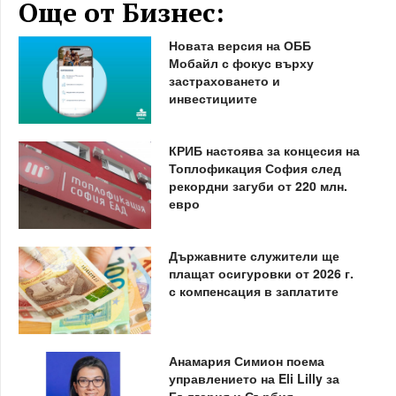
Още от Бизнес:
Новата версия на ОББ
Мобайл с фокус върху
застраховането и
инвестициите
КРИБ настоява за концесия на
Топлофикация София след
рекордни загуби от 220 млн.
евро
Държавните служители ще
плащат осигуровки от 2026 г.
с компенсация в заплатите
Анамария Симион поема
управлението на Eli Lilly за
България и Сърбия