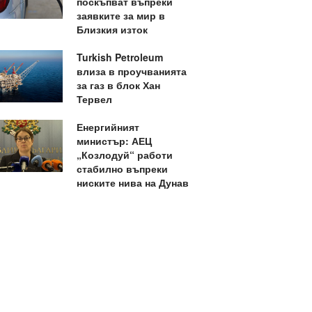
поскъпват въпреки
заявките за мир в
Близкия изток
Turkish Petroleum
влиза в проучванията
за газ в блок Хан
Тервел
Енергийният
министър: АЕЦ
„Козлодуй“ работи
стабилно въпреки
ниските нива на Дунав