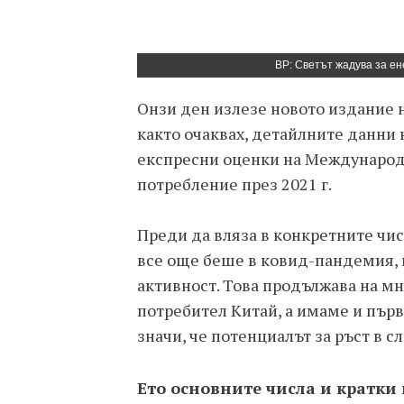
BP: Светът жадува за ен
Онзи ден излезе новото издание на
както очаквах, детайлните данни
експресни оценки на Международн
потребление през 2021 г.
Преди да вляза в конкретните числ
все още беше в ковид-пандемия,
активност. Това продължава на мн
потребител Китай, а имаме и първ
значи, че потенциалът за ръст в с
Ето основните числа и кратки