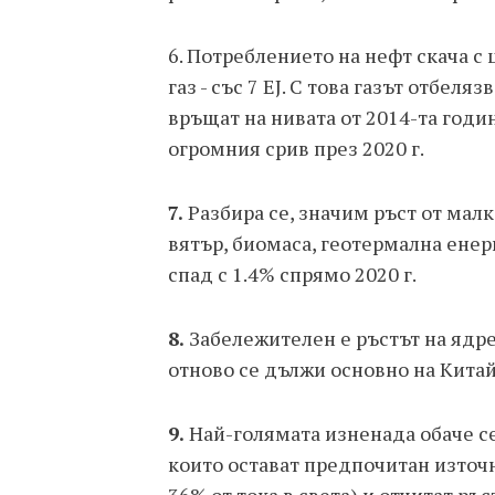
6. Потреблението на нефт скача с ц
газ - със 7 EJ. С това газът отбел
връщат на нивата от 2014-та годи
огромния срив през 2020 г.
7.
Разбира се, значим ръст от малк
вятър, биомаса, геотермална енер
спад с 1.4% спрямо 2020 г.
8.
Забележителен е ръстът на ядрен
отново се дължи основно на Китай
9.
Най-голямата изненада обаче се 
които остават предпочитан източн