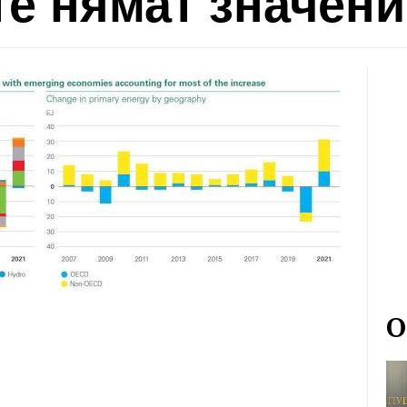
е нямат значени
О