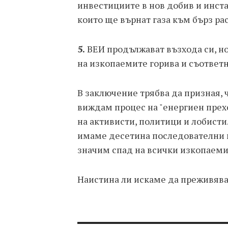
инвестициите в нов добив и инста
които ще върнат газа към бърз ра
5.
ВЕИ продължават възхода си, но
на изкопаемите горива и съответ
В заключение трябва да призная, ч
виждам процес на "енергиен преход
на активисти, политици и лобисти..
имаме десетина последователни го
значим спад на всички изкопаеми
Наистина ли искаме да преживявам