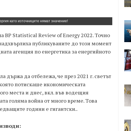
ергия като източниците нямат значение!
 BP Statistical Review of Energy 2022. Точно
 надхвърлиха публикуваните до този момент
ата агенция по енергетика за енергийното
а държа да отбележа, че през 2021 г. светът
 която потискаше икономическата
ого места и днес, вкл. във водещия
ата голяма война от много време. Това
ледващите години е гигантски..
 изводи: