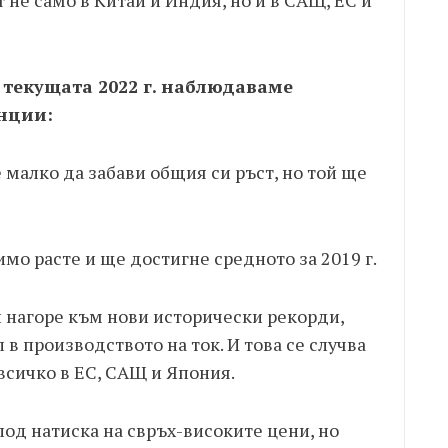
т не само в Китай и Индия, но и в САЩ, ЕС и
з текущата 2022 г. наблюдаваме
енции:
малко да забави общия си ръст, но той ще
о расте и ще достигне средното за 2019 г.
 нагоре към нови исторически рекорди,
 в производството на ток. И това се случва
 всичко в ЕС, САЩ и Япония.
под натиска на свръх-високите цени, но