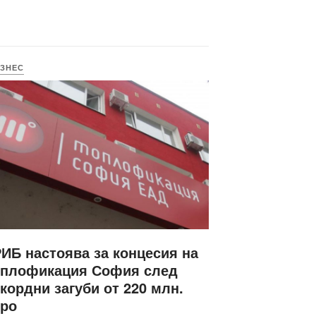
ЗНЕС
ИБ настоява за концесия на
оплофикация София след
кордни загуби от 220 млн.
вро