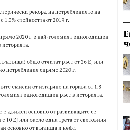
 исторически рекорд на потреблението на
 1.3% стойността от 2019 г.
Е
 спрямо 2020 г. е най-големият едногодишен
ч
в историята.
 въглища) общо отчитат ръст от 26 EJ или
но потребление спрямо 2020 г.
ите емисии от изгаряне на горива от 1.8
-големият едногодишен ръст в историята.
о е движен основно от развиващите се
с 10 EJ или около една трета от световния
нван основно от въглища и нефт.