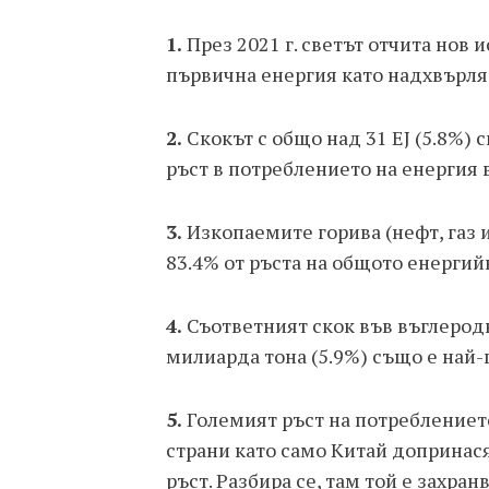
1.
През 2021 г. светът отчита нов
първична енергия като надхвърля с
2.
Скокът с общо над 31 EJ (5.8%)
ръст в потреблението на енергия 
3.
Изкопаемите горива (нефт, газ и
83.4% от ръста на общото енергий
4.
Съответният скок във въглеродн
милиарда тона (5.9%) също е най
5.
Големият ръст на потреблениет
страни като само Китай допринася 
ръст. Разбира се, там той е захра