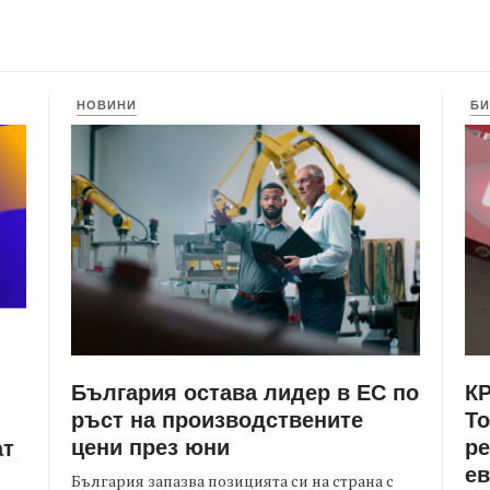
НОВИНИ
БИ
България остава лидер в ЕС по
КР
ръст на производствените
Т
цени през юни
ре
ат
е
България запазва позицията си на страна с