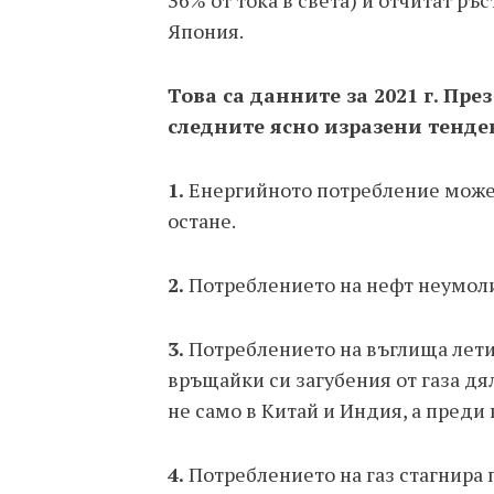
36% от тока в света) и отчитат ръс
Япония.
Това са данните за 2021 г. Пре
следните ясно изразени тенд
1.
Енергийното потребление може 
остане.
2.
Потреблението на нефт неумолим
3.
Потреблението на въглища лети
връщайки си загубения от газа дял
не само в Китай и Индия, а преди
4.
Потреблението на газ стагнира 