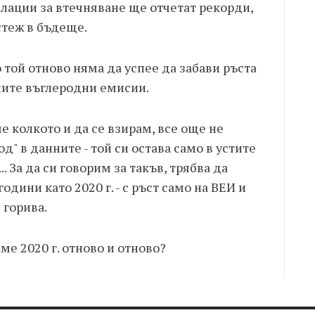
лации за втечняване ще отчетат рекорди,
стеж в бъдеще.
 той отново няма да успее да забави ръста
ните въглеродни емисии.
е колкото и да се взирам, все още не
" в данните - той си остава само в устите
. За да си говорим за такъв, трябва да
дини като 2020 г. - с ръст само на ВЕИ и
 горива.
е 2020 г. отново и отново?