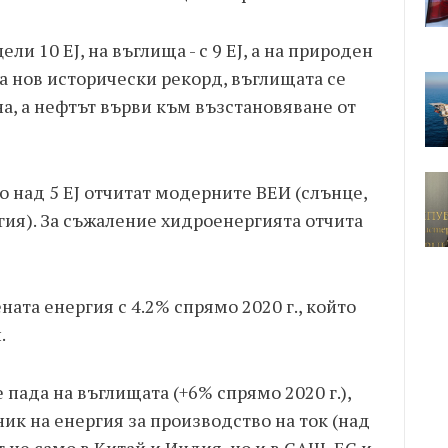
ели 10 EJ, на въглища - с 9 EJ, а на природен
язва нов исторически рекорд, въглищата се
на, а нефтът върви към възстановяване от
о над 5 EJ отчитат модерните ВЕИ (слънце,
гия). За съжаление хидроенергията отчита
ата енергия с 4.2% спрямо 2020 г., който
.
пада на въглищата (+6% спрямо 2020 г.),
ик на енергия за производство на ток (над