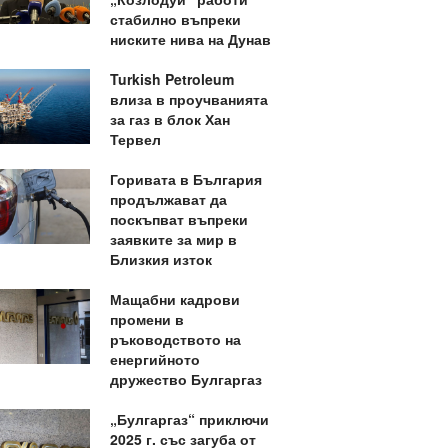
стабилно въпреки
ниските нива на Дунав
Turkish Petroleum
влиза в проучванията
за газ в блок Хан
Тервел
Горивата в България
продължават да
поскъпват въпреки
заявките за мир в
Близкия изток
Мащабни кадрови
промени в
ръководството на
енергийното
дружество Булгаргаз
„Булгаргаз“ приключи
2025 г. със загуба от