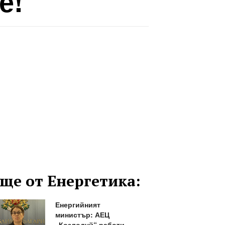
е!
ще от Енергетика:
Енергийният
министър: АЕЦ
„Козлодуй“ работи