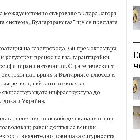
а междусистемно свързване в Стара Загора,
та система „Булгартрансгаз“ ще се предлага
лоатация на газопровода IGB през октомври
Е
 и регулярен пренос на газ, гарантирайки
ч
ерсифицирани източници. Стратегическият
системи на Гърция и България, е ключов и
кия регион, тъй като позволява
че съществуващата инфраструктура до
лдова и Украйна.
длага наличния неосвободен капацитет на
 позволяващ равен достъп за всички
екторът значително повишава сигурността