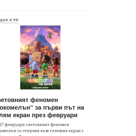
ДИИ И PR
ветовният феномен
окомелън“ за първи път на
лям екран през февруари
27 февруари световният феномен
омелън се отправя към големия екран с