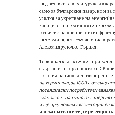
на доставките и осигурява дивер
само за българския пазар, но и за
усилия за укрепване на енергийна
капацитет на годишните търгове,
развитие на преносната инфрастр
на терминала за съхранение и рег
Александруполис, Гърция.
Терминалът за втечнен природен 
свързан с интерконектора IGB при
гръцкия национален газопреносе
на терминала, за ICGB е от същест
потенциални потребители еднаква 
възползват напълно от синергията
и ще предложим квази-годишен кап
изпълнителните директори на