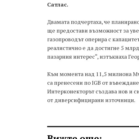
Сатлас.
Двамата подчертаха, че планиран
ще предостави възможност за увел
газопроводът оперира с капацитет
реалистично е да достигне 5 млрд
пазарния интерес“, изтъкнаха Геор
Към момента над 11,5 милиона Mw
са пренесени по IGB от въвеждане
Интерконекторът създава нов и с
от диверсифицирани източници.
Вижте още: