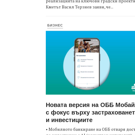
реализацията на ключови градски проекти
Кметът Васил Терзиев заяви, че...
БИЗНЕС
Новата версия на ОББ Моба
с фокус върху застраховане
и инвестициите
• Мобилното банкиране на ОББ отваря дос