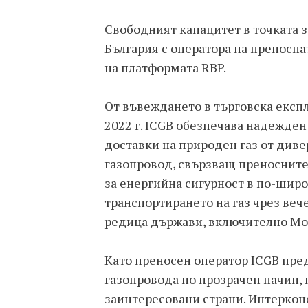
Свободният капацитет в точката з
България с оператора на преносна
на платформата RBP.
От въвеждането в търговска експ
2022 г. ICGB обезпечава надежден
доставки на природен газ от див
газопровод, свързващ преносните 
за енергийна сигурност в по-широ
транспортирането на газ чрез ве
редица държави, включително Мо
Като преносен оператор ICGB пре
газопровода по прозрачен начин,
заинтересовани страни. Интеркон