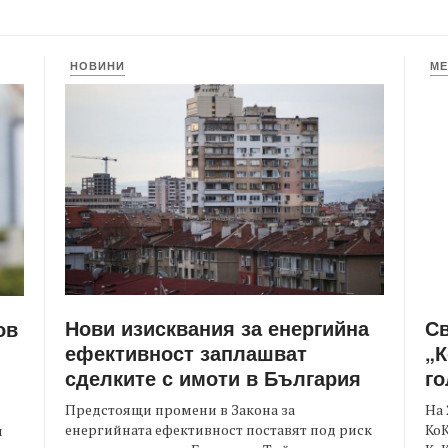
НОВИНИ
МЕ
Нови изисквания за енергийна
С
ов
ефективност заплашват
„К
сделките с имоти в България
го
Предстоящи промени в Закона за
На 
енергийната ефективност поставят под риск
КоК
и