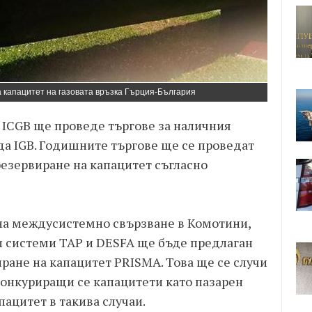
а капацитет на газовата връзка Гърция-България
ICGB ще проведе търгове за наличния
да IGB. Годишните търгове ще се проведат
резервиране на капацитет съгласно
на междусистемно свързване в Комотини,
и системи TAP и DESFA ще бъде предлаган
иране на капацитет PRISMA. Това ще се случи
конкуриращи се капацитети като пазарен
ацитет в такива случаи.