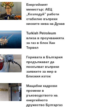
Енергийният
министър: АЕЦ
„Козлодуй“ работи
стабилно въпреки
ниските нива на Дунав
Turkish Petroleum
влиза в проучванията
за газ в блок Хан
Тервел
Горивата в България
продължават да
поскъпват въпреки
заявките за мир в
Близкия изток
Мащабни кадрови
промени в
ръководството на
енергийното
дружество Булгаргаз