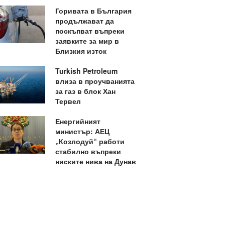
Горивата в България
продължават да
поскъпват въпреки
заявките за мир в
Близкия изток
Turkish Petroleum
влиза в проучванията
за газ в блок Хан
Тервел
Енергийният
министър: АЕЦ
„Козлодуй“ работи
стабилно въпреки
ниските нива на Дунав