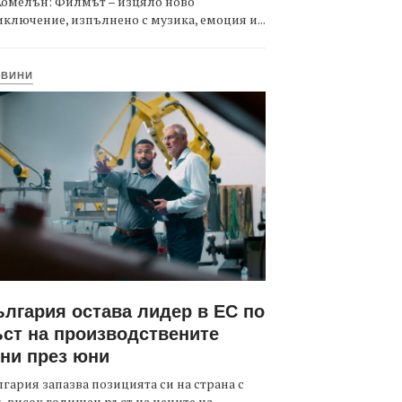
Комелън: Филмът – изцяло ново
ключение, изпълнено с музика, емоция и...
ОВИНИ
лгария остава лидер в ЕС по
ст на производствените
ни през юни
гария запазва позицията си на страна с
-висок годишен ръст на цените на