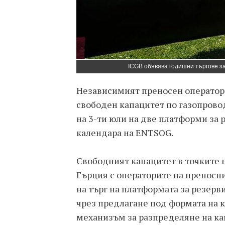
ICGB обявява годишни търгове з
Независимият преносен оператор 
свободен капацитет по газопрово
на 3-ти юли на две платформи за 
календара на ENTSOG.
Свободният капацитет в точките 
Гърция с операторите на преносн
на търг на платформата за резерв
чрез предлагане под формата на 
механизъм за разпределяне на кап