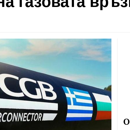
на газовата връз
О