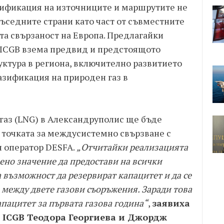
сификация на източниците и маршрутите не
 съседните страни като част от съвместните
та свързаност на Европа. Предлагайки
 ICGB взема предвид и предстоящото
уктура в региона, включително развитието
азификация на природен газ в
газ (LNG) в Александруполис ще бъде
 точката за междусистемно свързване с
н оператор DESFA.
„Отчитайки реализацията
вено значение да предостави на всички
възможност да резервират капацитет и да се
 между двете газови съоръжения. Заради това
ацитет за първата газова година“
,
заявиха
 ICGB Теодора Георгиева и Джордж