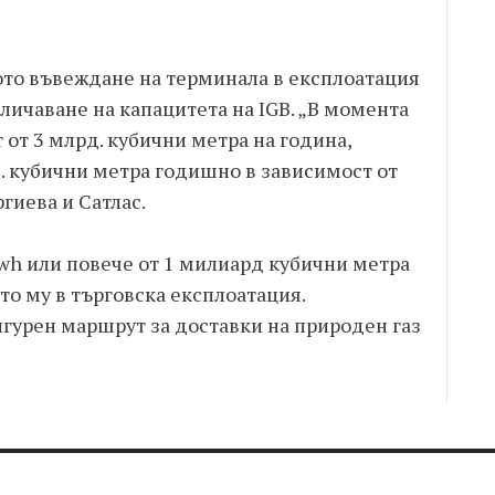
ото въвеждане на терминала в експлоатация
ичаване на капацитета на IGB. „В момента
 от 3 млрд. кубични метра на година,
. кубични метра годишно в зависимост от
гиева и Сатлас.
h или повече от 1 милиард кубични метра
то му в търговска експлоатация.
игурен маршрут за доставки на природен газ