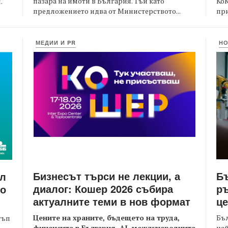
пазара на имоти в България. Тъй като
Ко
.
предложението идва от Министерството...
при
МЕДИИ И PR
Н
Бизнесът търси не лекции, а
Бъ
йл
диалог: Кошер 2026 събира
ръ
то
актуалните теми в нов формат
це
Цените на храните, бъдещето на труда,
Бъл
тъп
финансите в България, AI, международните
най