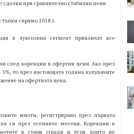
е сделки при сравнително стабилни цени
стъпки спрямо 2018 г.
ция в луксозния сегмент привличат все
ни след корекции в офертни цени. Ако през
 5%, то през настоящата година купувачите
ижение на офертната цена.
зните имоти, регистрирано през първата
мпа си през есенните месеци. Корекции в
мотите в стари сгради и тези, които не