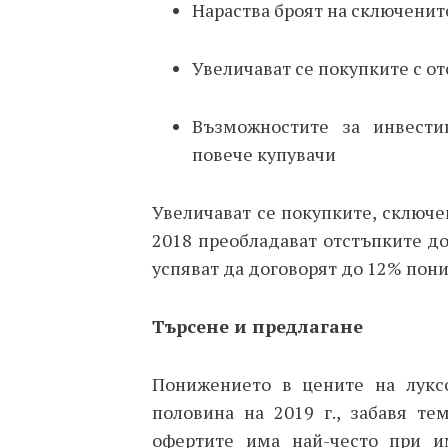
Нараства броят на сключенит
Увеличават се покупките с от
Възможностите за инвести
повече купувачи
Увеличават се покупките, сключе
2018 преобладават отстъпките до
успяват да договорят до 12% пон
Търсене и предлагане
Понижението в цените на луксо
половина на 2019 г., забавя те
офертите има най-често при и