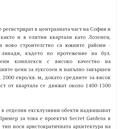
 регистрират в централната част на София и
както и в елитни квартали като Лозенец.
а ново строителство са южните райони -
 ливади, където по протежение на бул.
орени комплекси с високо качество на
жните цени за луксозен и напълно завършен
 2000 евро/кв. м, докато средните за висок
аст от квартала се движат около 1400-1500
е в отделни ексклузивни обекти надвишават
 Пример за това е проектът
Secret
Gardens в
 тип носи аристократичната архитектура на