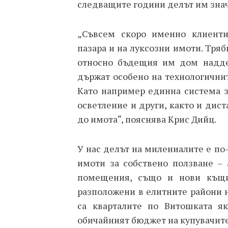
следващите години делът им знач
„Съвсем скоро именно клиент
пазара и на луксозни имоти. Тряб
относно бъдещия им дом наддел
държат особено на технологични
Като например единна система з
осветление и други, както и дис
до имота“, пояснява Крис Дийц.
У нас делът на милениалите е по
имоти за собствено ползване – 
помещения, също и нови къщи
разположени в елитните райони 
са кварталите по Витошката яка
обичайният бюджет на купувачите 