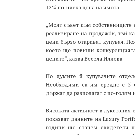
12% по-ниска цена на имота.
„Моят съвет към собствениците 
реализиране на продажби, тъй ка
цени бързо откриват купувач. По
което ще повиши конкуренцията
цените“, казва Весела Илиева.
По думите й купувачите отдел
Необходими са им средно с 5 о
държат да разполагат с по-голям и
Високата активност в луксозния 
показват данните на
Luxury
Portf
години ще станем свидетели н