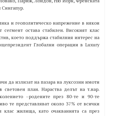
Монако, Париж, Лондон, Ню Йорк, Френската
 Сингапур.
мика и геополитическо напрежение в някои
т сегмент остава стабилен. Високият клас
ктив, което поддържа стабилния интерес на
вицепрезидент Глобални операции в Luxury
чи да излизат на пазара на луксозни имоти
 в световен план. Нараства делът на т.нар.
колението –родените през 80-те и 90-те
ниво те представляват около 37% от всички
я клас жилища, като очакванията са през