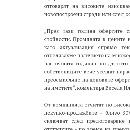
отговарят на високите изисква
новопостроени сгради или след о
„През тази година офертите с
стойности. Промяната в цените н
като актуализация спрямо те
отбелязахме наличието на множес
настоящата година с по-дългото 
собствениците вече усещат нара
преосмисляне на ценовите оферт
на имотите“, коментира Весела И
От компанията отчитат по-висока
покупко-продажбите – близо 30
сключват след предоговаряне 
отстъпките - по време на прего