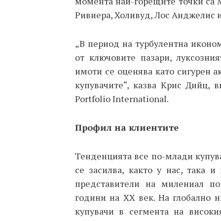
момента най-горещите точки са 
Ривиера, Холивуд, Лос Анджелис и
„В период на турбулентна иконо
от ключовите пазари, луксозния
имоти се оценява като сигурен а
купувачите“, казва Крис Дийц, 
Portfolio International.
Профил на клиентите
Тенденцията все по-млади купува
се засилва, както у нас, така и
представители на милениал по
години на
XX век. На глобално 
купувачи в сегмента на високи