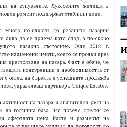
ния на купувачите. Луксозните жилища в
сновен ремонт поддържат стабилни цени.
а много по-близки до реалните пазарни
е бива да се приема като спад, а по-скоро
кущото пазарно състояние. Още 2018 г.
И
тво надценени имоти, което се прояви през
им престояване на пазара. Факт е обаче, че
стващата конкуренция и необходимостта от
и с оглед на бързата и успешната продажба
лиева, управляващ партньор в
Unique
Estates.
 активност на пазара и значителен ръст на
% на годишна база. Все повече сделки се
на офертната цена. Расте и размерът на
ворите купувачите успяват да договорят до