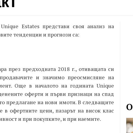
кт
Unique Estates представи своя анализ на
овите тенденции и прогнози са:
ра през предходната 2018 г., отиващата си
 продавачите и значимо преосмисляне на
мент. Още в началото на годината
Unique
дценените оферти и първи признаци на спад
то предлагане на нови имоти. В следващите
О
е в офертните цени, пазарът на висок клас
вност и при покупките, и при наемите.