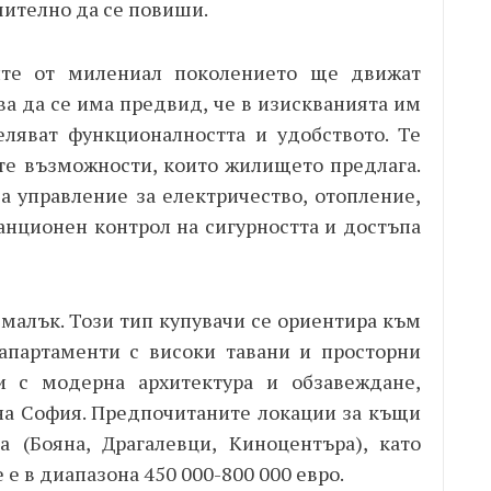
ително да се повиши.
ите от милениал поколението ще движат
ва да се има предвид, че в изискванията им
яват функционалността и удобството. Те
те възможности, които жилището предлага.
а управление за електричество, отопление,
танционен контрол на сигурността и достъпа
-малък. Този тип купувачи се ориентира към
апартаменти с високи тавани и просторни
 с модерна архитектура и обзавеждане,
на София. Предпочитаните локации за къщи
 (Бояна, Драгалевци, Киноцентъра), като
е в диапазона 450 000-800 000 евро.