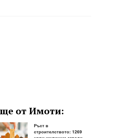
ще от Имоти:
Ръст в
строителството: 1269
нови жилищни сгради