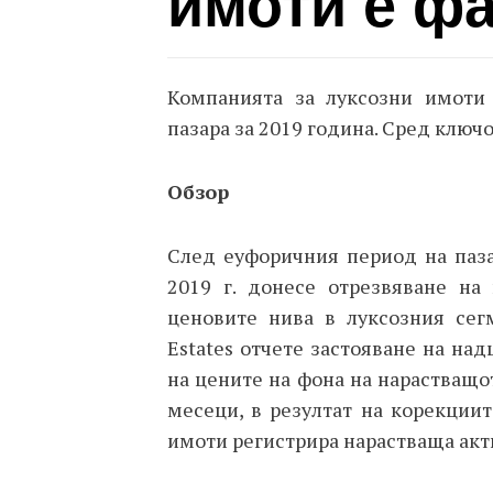
имоти е фа
Компанията за луксозни имоти 
пазара за 2019 година. Сред ключ
Обзор
След еуфоричния период на паза
2019 г. донесе отрезвяване на
ценовите нива в луксозния сег
Estates отчете застояване на на
на цените на фона на нарастващо
месеци, в резултат на корекциит
имоти регистрира нарастваща акти