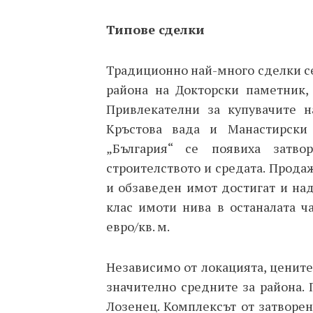
Типове сделки
Традиционно най-много сделки се
района на Докторски паметник, 
Привлекателни за купувачите н
Кръстова вада и Манастирски
„България“ се появиха затв
строителството и средата. Прода
и обзаведен имот достигат и над
клас имоти нива в останалата ч
евро/кв. м.
Независимо от локацията, ценит
значително средните за района.
Лозенец. Комплексът от затворен