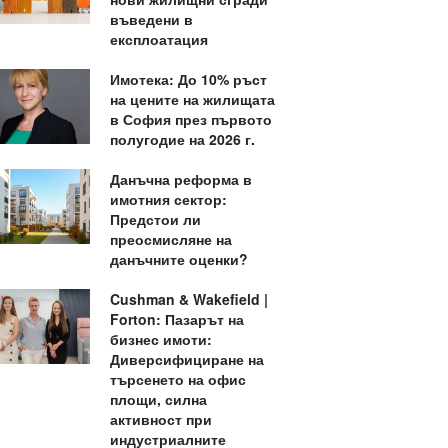
въведени в
експлоатация
Имотека: До 10% ръст
на цените на жилищата
в София през първото
полугодие на 2026 г.
Данъчна реформа в
имотния сектор:
Предстои ли
преосмисляне на
данъчните оценки?
Cushman & Wakefield |
Forton: Пазарът на
бизнес имоти:
Диверсифициране на
търсенето на офис
площи, силна
активност при
индустриалните