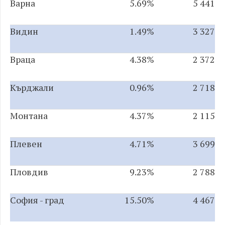
Варна
5.69%
5 441
Видин
1.49%
3 327
Враца
4.38%
2 372
Кърджали
0.96%
2 718
Монтана
4.37%
2 115
Плевен
4.71%
3 699
Пловдив
9.23%
2 788
София - град
15.50%
4 467