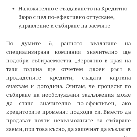
Наложително е създаването на Кредитно
бюро с цел
по-ефективно отпускане,
управление и събиране на заемите
По думите ѝ, ранното възлагане на
специализирана компания значително ще
подобри събираемостта. „Вероятно в края на
тази година ще отчетем двоен ръст в
продадените кредити, същата картина
очаквам и догодина. Считам, че процесът по
събиране на необслужвани задължения може
да стане значително по-ефективен, ако
кредиторите променят подхода си. Вместо да
продават почти невъзможните за събиране
заеми, при това късно, да започнат да възлагат