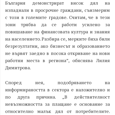
България демонстрират висок дял на
изпаднали в просрочие граждани, съизмерим
с този в големите градове. Считам, че в тези
зони трябва да се работи усилено за
повишаване на финансовата култура и знания
на населението. Разбира се, мерките биха били
безрезултатни, ако бизнесът и образованието
не вървят заедно в посока откриване на нови
работни места в региона”, обяснява Лилия
Димитрова.
Според нея, подобряването на
информираността в сектора е наложително и
по друга причина. „В действителност
невъзможността за плащане е основание за
относително малък дял от потребителите.