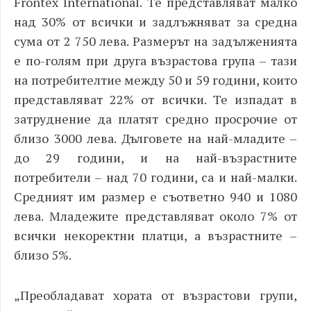
Frontex International. Те представляват малко
над 30% от всички и задлъжняват за средна
сума от 2 750 лева. Размерът на задълженията
е по-голям при друга възрастова група – тази
на потребителтие между 50 и 59 години, които
представляват 22% от всички. Те изпадат в
затруднение да платят средно просрочие от
близо 3000 лева. Дълговете на най-младите –
до 29 години, и на най-възрастните
потребители – над 70 години, са и най-малки.
Средният им размер е съответно 940 и 1080
лева. Младежите представляват около 7% от
всички некоректни платци, а възрастните –
близо 5%.
„Преобладават хората от възрастови групи,