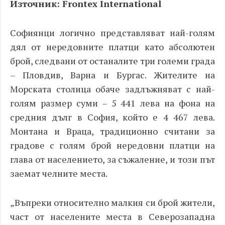
Източник:
Frontex International
Софиянци логично представляват най-голям
дял от нередовните платци като абсолютен
брой, следвани от останалите три големи града
– Пловдив, Варна и Бургас. Жителите на
Морската столица обаче задлъжняват с най-
голям размер суми – 5 441 лева на фона на
средния дълг в София, който е 4 467 лева.
Монтана и Враца, традиционно считани за
градове с голям брой нередовни платци на
глава от населението, за съжаление, и този път
заемат челните места.
„Въпреки относително малкия си брой жители,
част от населените места в Северозападна