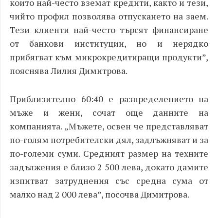
които най-често вземат кредити, както и тези,
чийто профил позволява отпускането на заем.
Тези клиенти най-често търсят финансиране
от банкови институции, но и нерядко
прибягват към микрокредитиращи продукти”,
пояснява Лилия Димитрова.
Приблизително 60:40 е разпределението на
мъже и жени, сочат още данните на
компанията. „Мъжете, освен че представляват
по-голям потребителски дял, задлъжняват и за
по-големи суми. Средният размер на техните
задължения е близо 2 500 лева, докато дамите
изпитват затруднения със средна сума от
малко над 2 000 лева”, посочва Димитрова.