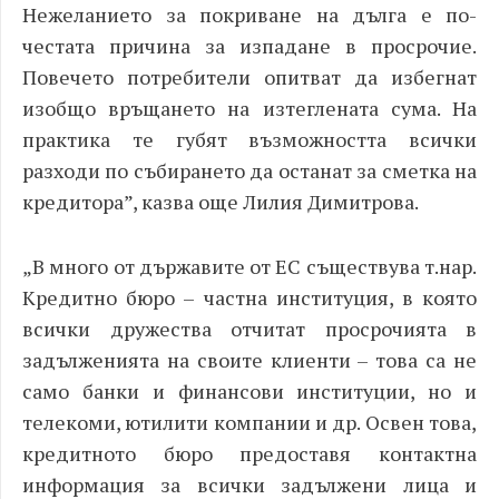
Нежеланието за покриване на дълга е по-
честата причина за изпадане в просрочие.
Повечето потребители опитват да избегнат
изобщо връщането на изтеглената сума. На
практика те губят възможността всички
разходи по събирането да останат за сметка на
кредитора”, казва още Лилия Димитрова.
„В много от държавите от ЕС съществува т.нар.
Кредитно бюро – частна институция, в която
всички дружества отчитат просрочията в
задълженията на своите клиенти – това са не
само банки и финансови институции, но и
телекоми, ютилити компании и др. Освен това,
кредитното бюро предоставя контактна
информация за всички задължени лица и