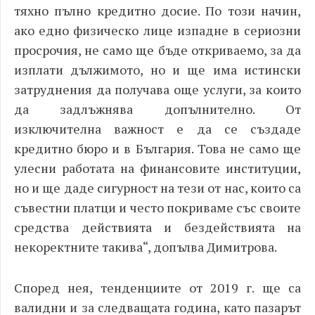
тяхно пълно кредитно досие. По този начин,
ако едно физическо лице изпадне в сериозни
просрочия, не само ще бъде откриваемо, за да
изплати дължимото, но и ще има истински
затруднения да получава още услуги, за които
да задлъжнява допълнително. От
изключителна важност е да се създаде
кредитно бюро и в България. Това не само ще
улесни работата на финансовите институции,
но и ще даде сигурност на тези от нас, които са
съвестни платци и често покриваме със своите
средства действията и бездействията на
некоректните такива“, допълва Димитрова.
Според нея, тенденциите от 2019 г. ще са
валидни и за следващата година, като пазарът