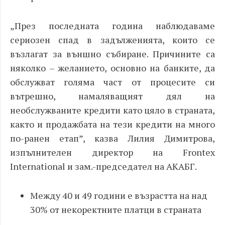
„През последната година наблюдаваме
сериозен спад в задълженията, които се
възлагат за външно събиране. Причините са
няколко – желанието, основно на банките, да
обслужват голяма част от процесите си
вътрешно, намаляващият дял на
необслужваните кредити като цяло в страната,
както и продажбата на тези кредити на много
по-ранен етап”, казва Лилия Димитрова,
изпълнителен директор на
Frontex
International и зам.-председател на АКАБГ.
Mежду 40 и 49 години e
възрастта на над
30% от некоректните платци в страната