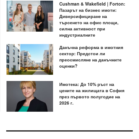
Cushman & Wakefield | Forton:
Пазарът на бизнес имоти:
Диверсифициране на
търсенето на офис площи,
силна активност при
индустриалните
Данъчна реформа в имотния
сектор: Предстои ли
преосмисляне на данъчните
оценки?
Имотека: До 10% ръст на
цените на жилищата в София
през първото полугодие на
2026 г.