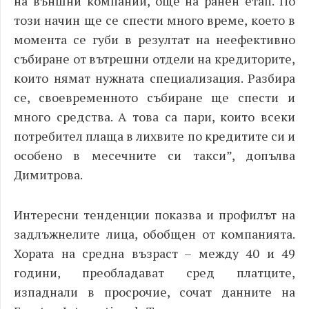
на външни компании, още на ранен етап. По
този начин ще се спести много време, което в
момента се губи в резултат на неефективно
събиране от вътрешни отдели на кредиторите,
които нямат нужната специализация. Разбира
се, своевременното събиране ще спести и
много средства. А това са пари, които всеки
потребител плаща в лихвите по кредитите си и
особено в месечните си такси”, допълва
Димитрова.
Интересни тенденции показва и профилът на
задлъжнелите лица, обобщен от компанията.
Хората на средна възраст – между 40 и 49
години, преобладават сред платците,
изпаднали в просрочие, сочат данните на