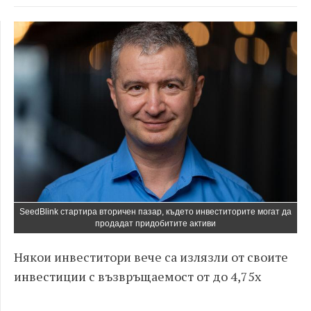
SeedBlink стартира вторичен пазар, където инвеститорите могат да
продадат придобитите активи
Някои инвеститори вече са излязли от своите
инвестиции с възвръщаемост от до
4,75x