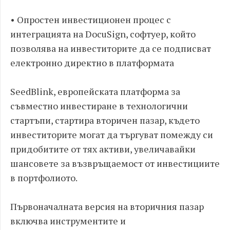
•
Опростен инвестиционен процес с
интеграцията на
DocuSign,
софтуер
,
който
позволява на инвеститорите да се подписват
електронно директно в платформата
SeedBlink, e
вропейската платформа за
съвместно инвестиране в технологични
стартъпи
,
стартира вторичен пазар
,
където
инвеститорите могат да търгуват помежду си
придобитите от тях активи
,
увеличавайки
шансовете за възвръщаемост от инвестициите
в портфолиото
.
Първоначалната версия на вторичния пазар
включва инструментите и