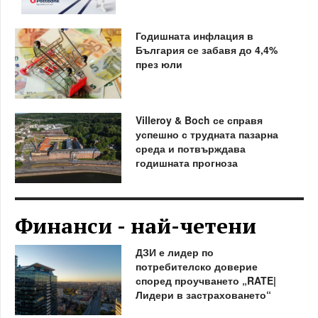
Годишната инфлация в
България се забавя до 4,4%
през юли
Villeroy & Boch се справя
успешно с трудната пазарна
среда и потвърждава
годишната прогноза
Финанси - най-четени
ДЗИ е лидер по
потребителско доверие
според проучването „RATE|
Лидери в застраховането“