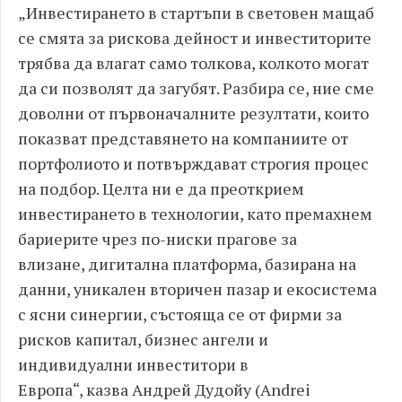
„
Инвестирането в стартъпи в световен мащаб
се смята за рискова дейност и инвеститорите
трябва да влагат само толкова
,
колкото могат
да си позволят да загубят
.
Разбира се
,
ние сме
доволни от първоначалните резултати
,
които
показват представянето на компаниите от
портфолиото и потвърждават строгия процес
на подбор
.
Целта ни е да преоткрием
инвестирането в технологии
,
като премахнем
бариерите чрез по
-
ниски прагове за
влизане
,
дигитална платформа
,
базирана на
данни
,
уникален вторичен пазар и екосистема
с ясни синергии
,
състояща се от фирми за
рисков капитал
,
бизнес ангели
и
индивидуални инвеститори в
Европа
“
,
казва
Андрей Дудойу
(Andrei