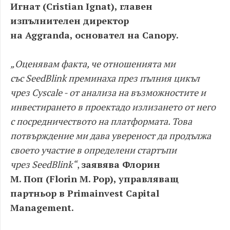
Игнат
(
Cristian Ignat
)
,
главен
изпълнителен директор
на
Aggranda,
основател на
Canopy.
„
Оценявам факта
,
че отношенията ми
със
SeedBlink
преминаха през пълния цикъл
чрез
Cyscale -
от анализа на възможностите и
инвестирането в проекта
до излизането от него
с посредничеството на платформата
.
Това
потвърждение ми дава увереност да продължа
своето участие в определени стартъпи
чрез
SeedBlink
“
,
заявява
Флорин
М
.
Поп
(Florin M. Pop),
управляващ
партньор в
Primainvest Capital
Management.