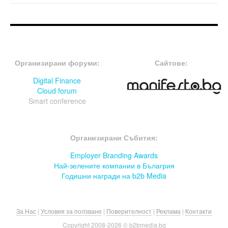
FOOTER-ФОРУМИ
FOOTER-MIDDLE
Организирани форуми:
Сайтове:
Digital Finance
Cloud forum
Smart conference
FOOTER-СЪБИТИЯ
Организирани Събития:
Employer Branding Awards
Най-зелените компании в Бълагрия
Годишни награди на b2b Media
За Нас
|
Условия за ползване
|
Поверителност
|
Реклама
|
Контакти
Copyright 2008-
2026 © b2bmedia.bg