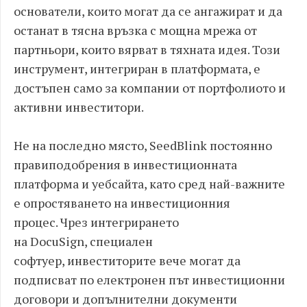
основатели
,
които могат да се ангажират и да
останат в тясна връзка с мощна мрежа от
партньори
,
които вярват в тяхната идея
.
Този
инструмент
,
интегриран в платформата
,
е
достъпен само за компании от портфолиото и
активни инвеститори
.
Не на последно място
, SeedBlink
постоянно
п
рави
подобрения в инвестиционната
платформа и уебсайта
,
като сред най
-
важните
е опростяването на инвестиционния
процес
.
Чрез интегрирането
на
DocuSign,
специален
софтуер
,
инвеститорите
вече
могат да
подписват по електронен път инвестиционни
договори и допълнителни документи