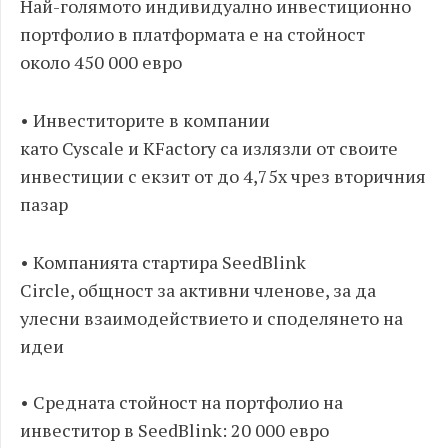
Най
-
голямото индивидуално инвестиционно
портфолио в платформата е на стойност
около
450 000
евро
•
Инвеститорите в компании
като
Cyscale
и
KFactory
са излязли от своите
инвестиции с екзит от до
4,75
х чрез вторичния
пазар
•
Компанията стартира
SeedBlink
Circle,
общност за активни членове
,
за да
улесни взаимодействието и споделянето на
идеи
•
Средната стойност на портфолио на
инвеститор в
SeedBlink: 20 000
евро