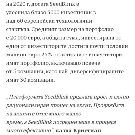
на
2020
г
.
досега
SeedBlink
е
улеснил
a
близо
3000
инвестиции в
над
60
европейски технологични
стартъпа
.
Средният размер на портфолио
е
20
000
евро
,
а общата сума
,
инвестирана от
един от инвеститорите достига почти половин
милион евро
. 25%
от активните инвеститори
имат портфолио
,
включващо повече
от
5
компании
,
като най
-
диверсифицираните
имат
30
компании
.
„
Платформата
SeedBlink
предлага прост и силно
рационализиран процес на екзит
.
Продажбата
на акциите отне много малко
време
,
а
SeedBlink
посредничеше в процеса
много ефективно
“
,
казва
Кристиан