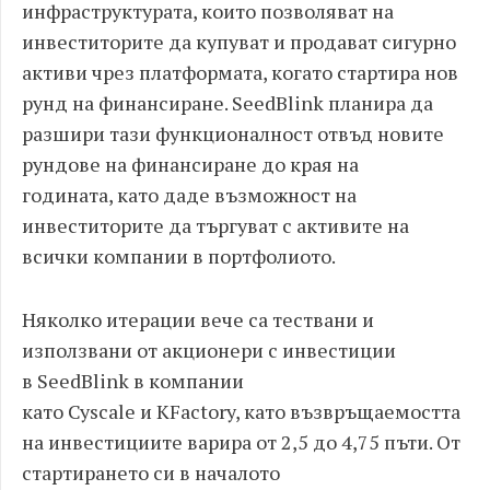
инфраструктурата
,
които позволяват на
инвеститорите да купуват и продават сигурно
активи чрез платформата
,
когато стартира нов
рунд на финансиране
. SeedBlink
планира да
разшири тази функционалност отвъд новите
рундове на финансиране до края на
годината
,
като даде възможност на
инвеститорите да търгуват с активите на
всички компании в портфолиото
.
Няколко итерации вече са тествани и
използвани от акционери с инвестиции
в
SeedBlink
в компании
като
Cyscale
и
KFactory,
като възвръщаемостта
на инвестициите варира от
2,5
до
4,75
пъти
.
От
стартирането си в началото