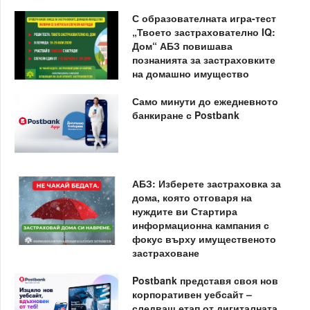
С образователната игра-тест
„Твоето застрахователно IQ:
Дом“ АБЗ повишава
познанията за застраховките
на домашно имущество
Само минути до ежедневното
банкиране с Postbank
АБЗ: Изберете застраховка за
дома, която отговаря на
нуждите ви Стартира
информационна кампания с
фокус върху имущественото
застраховане
Postbank представя своя нов
корпоративен уебсайт –
следващ етап от дигиталната