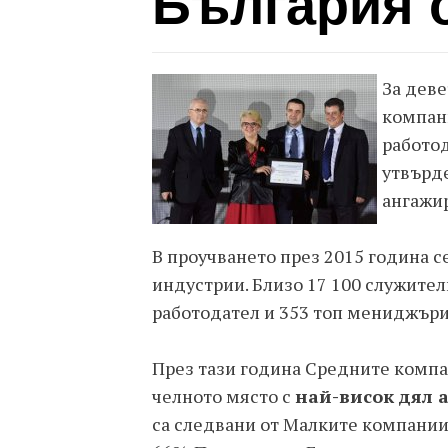
България 
За деве
компан
работод
утвърд
ангажир
В проучването през 2015 година с
индустрии. Близо 17 100 служител
работодател и 353 топ мениджъри
През тази година Средните компан
челното място с
най-висок дял 
са следвани от Малките компании