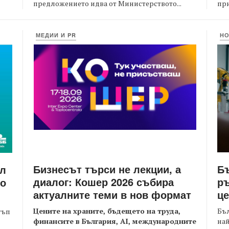
предложението идва от Министерството...
при
МЕДИИ И PR
Н
Бизнесът търси не лекции, а
Бъ
йл
диалог: Кошер 2026 събира
ръ
то
актуалните теми в нов формат
це
Цените на храните, бъдещето на труда,
Бъл
тъп
финансите в България, AI, международните
най