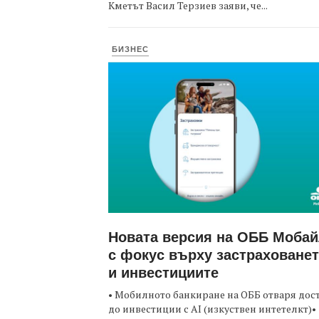
Кметът Васил Терзиев заяви, че...
БИЗНЕС
Новата версия на ОББ Моба
с фокус върху застраховане
и инвестициите
• Мобилното банкиране на ОББ отваря дос
до инвестиции с AI (изкуствен интетелкт)•