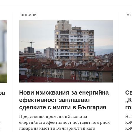
НОВИНИ
МЕ
Нови изисквания за енергийна
С
ов
ефективност заплашват
„К
сделките с имоти в България
го
Предстоящи промени в Закона за
На 
енергийната ефективност поставят под риск
КоК
и
пазара на имоти в България. Тъй като
Ко
.