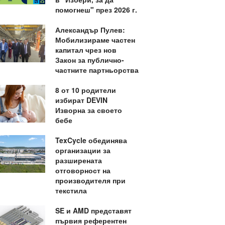
помогнеш" през 2026 г.
Александър Пулев:
Мобилизираме частен
капитал чрез нов
Закон за публично-
частните партньорства
8 от 10 родители
избират DEVIN
Изворна за своето
бебе
TexCycle обединява
организации за
разширената
отговорност на
производителя при
текстила
SE и AMD представят
първия референтен