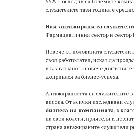
66%. Последни са Големите компа
служителите тази година е средно
Най-ангажирани са служителит
Фармацевтичния сектор и сектор 
Повече от половината служители 
своя работодател, искат да продъ
и влагат много повече допълнител
допринася за бизнес-успеха.
Ангажираността на служителите в 
висока. От всички изследвани сл
бизнеса на компанията
, в коя
на свои колеги, приятели и познат
страна ангажираните служители ря