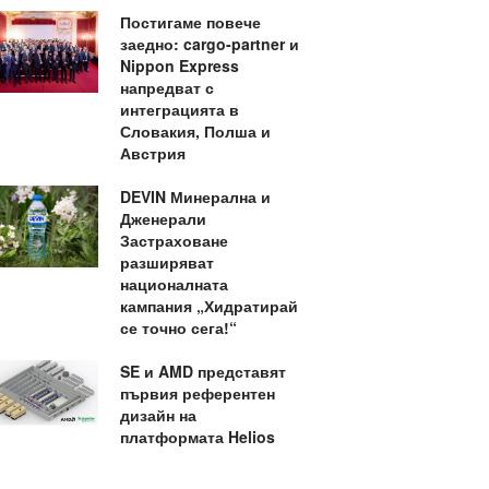
Постигаме повече
заедно: cargo-partner и
Nippon Express
напредват с
интеграцията в
Словакия, Полша и
Австрия
DEVIN Минерална и
Дженерали
Застраховане
разширяват
националната
кампания „Хидратирай
се точно сега!“
SE и AMD представят
първия референтен
дизайн на
платформата Helios