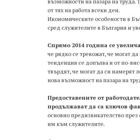
възможности на пазара на труда. Т
от тях на работа всеки ден.
Икономическите особености в Бъл
сред служителите в България и уве
Спрямо 2014 година се увелич
че рядко се тревожат, че могат да
тенденция се допълва и от по-вис
твърдят, че могат да си намерят ле
нова възможност на пазара на тру
Предоставените от работодат
продължават да са ключов фа
основно предизвикателство през
им към служителите.