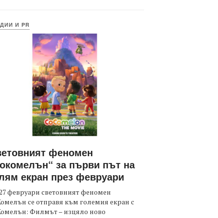
ДИИ И PR
ветовният феномен
окомелън“ за първи път на
лям екран през февруари
27 февруари световният феномен
омелън се отправя към големия екран с
Комелън: Филмът – изцяло ново