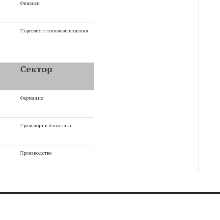
Финанси
Търговия с тютюневи изделия
Сектор
Фармация
Транспорт и Логистика
Производство