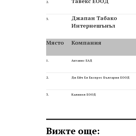
Тавекс ЕООД
2.
Джапан Табако
3.
Интернешънъл
Място
Компания
1.
Актавис ЕАД
2.
Ди Ейч Ел Експрес България ЕООД
3.
Калинел ЕООД
Вижте още: