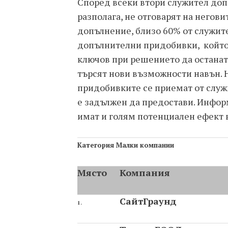
Според всеки втори служител доп
разполага, не отговарят на негови
допълнение, близо 60% от служите
допълнителни придобивки, който
ключов при решението да останат
търсят нови възможности навън. Н
придобивките се приемат от служ
е задължен да предостави. Инфор
имат и голям потенциален ефект 
Категория Малки компании
Място
Компания
СайтГраунд
1.