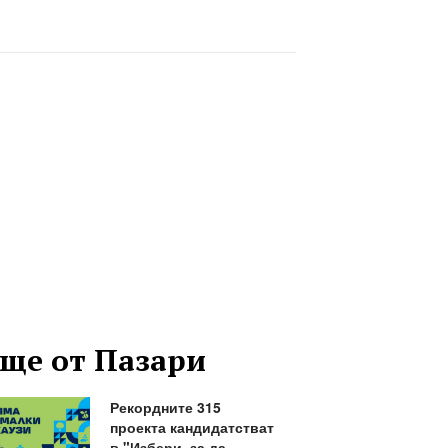
ще от Пазари
Рекордните 315
проекта кандидатстват
в "Избери, за да