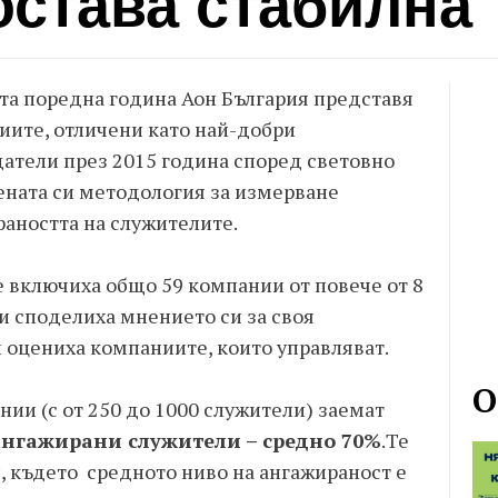
остава стабилна
та поредна година Аон България представя
иите, отличени като най-добри
атели през 2015 година според световно
ената си методология за измерване
аността на служителите.
е включиха общо 59 компании от повече от 8
и споделиха мнението си за своя
 оцениха компаниите, които управляват.
О
ии (с от 250 до 1000 служители) заемат
ангажирани служители – средно 70%
.Те
, където средното ниво на ангажираност е