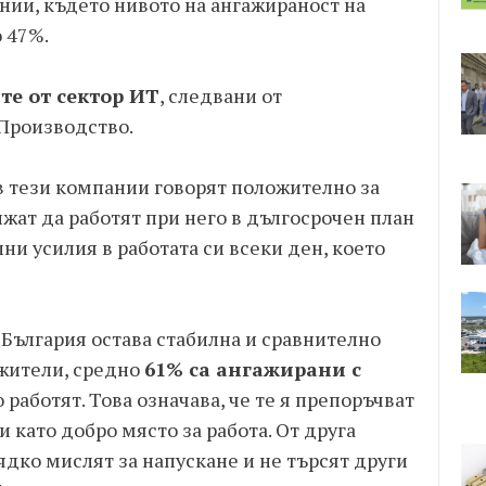
нии, където нивото на ангажираност на
 47%.
е от сектор ИТ
, следвани от
Производство.
в тези компании говорят положително за
лжат да работят при него в дългосрочен план
ни усилия в работата си всеки ден, което
България остава стабилна и сравнително
ужители, средно
61% са ангажирани с
то работят. Това означава, че те я препоръчват
и като добро място за работа. От друга
дко мислят за напускане и не търсят други