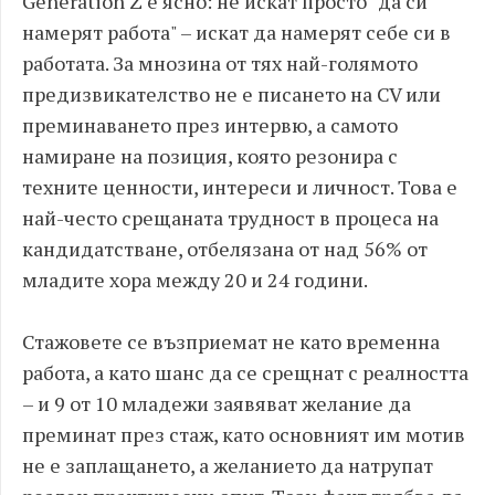
Generation Z е ясно: не искат просто "да си
намерят работа" – искат да намерят себе си в
работата. За мнозина от тях най-голямото
предизвикателство не е писането на CV или
преминаването през интервю, а самото
намиране на позиция, която резонира с
техните ценности, интереси и личност. Това е
най-често срещаната трудност в процеса на
кандидатстване, отбелязана от над 56% от
младите хора между 20 и 24 години.
Стажовете се възприемат не като временна
работа, а като шанс да се срещнат с реалността
– и 9 от 10 младежи заявяват желание да
преминат през стаж, като основният им мотив
не е заплащането, а желанието да натрупат