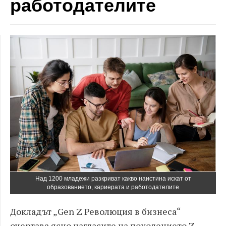
работодателите
Над 1200 младежи разкриват какво наистина искат от
образованието, кариерата и работодателите
Докладът „Gen Z Революция в бизнеса“
очертава ясно нагласите на поколението Z