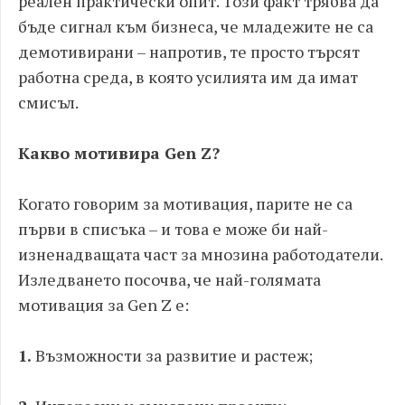
реален практически опит. Този факт трябва да
бъде сигнал към бизнеса, че младежите не са
демотивирани – напротив, те просто търсят
работна среда, в която усилията им да имат
смисъл.
Какво мотивира Gen Z?
Когато говорим за мотивация, парите не са
първи в списъка – и това е може би най-
изненадващата част за мнозина работодатели.
Изледването посочва, че най-голямата
мотивация за Gen Z е:
1.
Възможности за развитие и растеж;