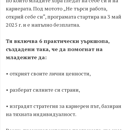
по който младите хора гледат на себе си и на
кариерата. Под мотото „Не търси работа,
открий себе си“, програмата стартира на 3 май
2025 г. и е напълно безплатна.
Тя включва 6 практически уъркшопа,
създадени така, че да помогнат на
младежите да:
• открият своите лични ценности,
• разберат силните си страни,
• изградят стратегия за кариерен път, базиран
на тяхната индивидуалност.