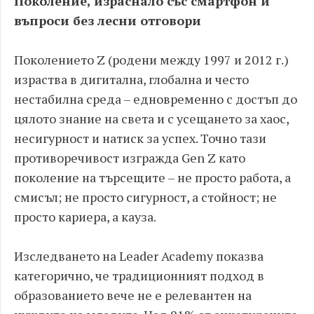
Поколение, израснало със смартфон и
въпроси без лесни отговори
Поколението Z (родени между 1997 и 2012 г.)
израства в дигитална, глобална и често
нестабилна среда – едновременно с достъп до
цялото знание на света и с усещането за хаос,
несигурност и натиск за успех. Точно тази
противоречивост изгражда Gen Z като
поколение на търсещите – не просто работа, а
смисъл; не просто сигурност, а стойност; не
просто кариера, а кауза.
Изследването на Leader Academy показва
категорично, че традиционният подход в
образованието вече не е релевантен на