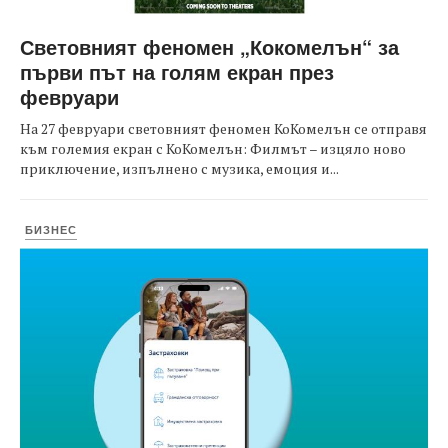
Световният феномен „Кокомелън“ за
първи път на голям екран през
февруари
На 27 февруари световният феномен КоКомелън се отправя
към големия екран с КоКомелън: Филмът – изцяло ново
приключение, изпълнено с музика, емоция и...
БИЗНЕС