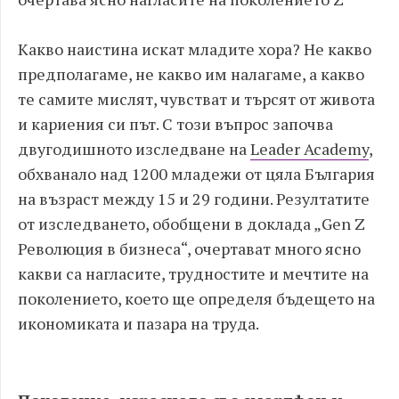
Какво наистина искат младите хора? Не какво
предполагаме, не какво им налагаме, а какво
те самите мислят, чувстват и търсят от живота
и кариения си път. С този въпрос започва
двугодишното изследване на
Leader Academy
,
обхванало над 1200 младежи от цяла България
на възраст между 15 и 29 години. Резултатите
от изследването, обобщени в доклада „Gen Z
Революция в бизнеса“, очертават много ясно
какви са нагласите, трудностите и мечтите на
поколението, което ще определя бъдещето на
икономиката и пазара на труда.