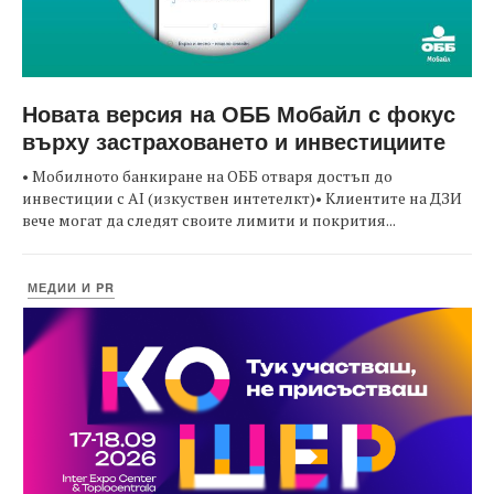
Новата версия на ОББ Мобайл с фокус
върху застраховането и инвестициите
• Мобилното банкиране на ОББ отваря достъп до
инвестиции с AI (изкуствен интетелкт)• Клиентите на ДЗИ
вече могат да следят своите лимити и покрития...
МЕДИИ И PR