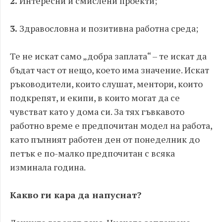
2.
Интересни и смислени проекти;
3.
Здравословна и позитивна работна среда;
Те не искат само „добра заплата“ – те искат да
бъдат част от нещо, което има значение. Искат
ръководители, които слушат, ментори, които
подкрепят, и екипи, в които могат да се
чувстват като у дома си. За тях гъвкавото
работно време е предпочитан модел на работа,
като пълният работен ден от понеделник до
петък е по-малко предпочитан с всяка
изминала година.
Какво ги кара да напуснат?