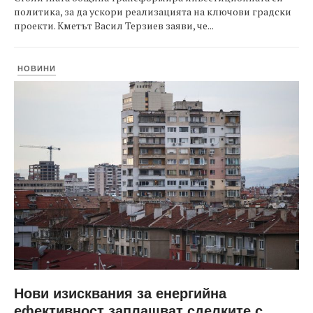
политика, за да ускори реализацията на ключови градски
проекти. Кметът Васил Терзиев заяви, че...
НОВИНИ
Нови изисквания за енергийна
ефективност заплашват сделките с