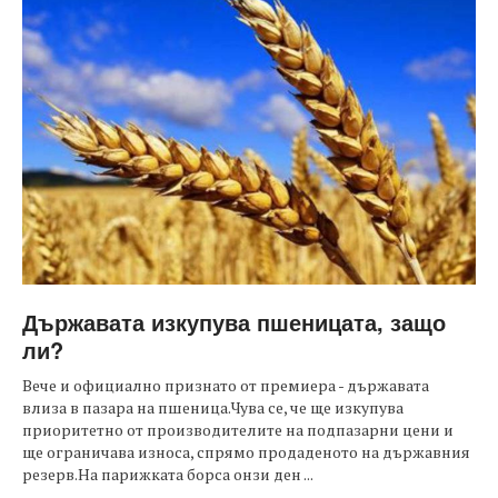
Държавата изкупува пшеницата, защо
ли?
Вече и официално признато от премиера - държавата
влиза в пазара на пшеница.Чува се, че ще изкупува
приоритетно от производителите на подпазарни цени и
ще ограничава износа, спрямо продаденото на държавния
резерв.На парижката борса онзи ден ...