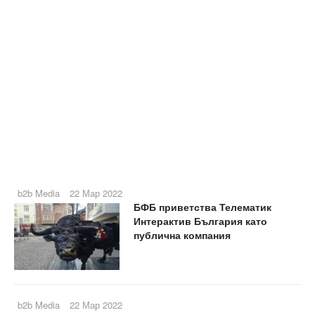
b2b Media
22 Мар 2022
БФБ приветства Телематик
Интерактив България като
публична компания
b2b Media
22 Мар 2022