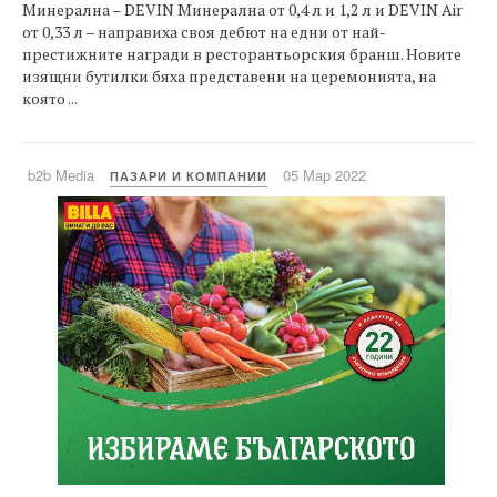
Минерална – DEVIN Минерална от 0,4 л и 1,2 л и DEVIN Air
от 0,33 л – направиха своя дебют на едни от най-
престижните награди в ресторантьорския бранш. Новите
изящни бутилки бяха представени на церемонията, на
която ...
b2b Media
05 Мар 2022
ПАЗАРИ И КОМПАНИИ