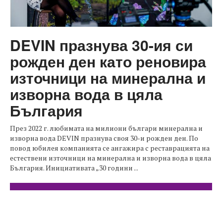
DEVIN празнува 30-ия си
рожден ден като реновира
източници на минерална и
изворна вода в цяла
България
През 2022 г. любимата на милиони българи минерална и
изворна вода DEVIN празнува своя 30-и рожден ден. По
повод юбилея компанията се ангажира с реставрацията на
естествени източници на минерална и изворна вода в цяла
България. Инициативата „30 години ...