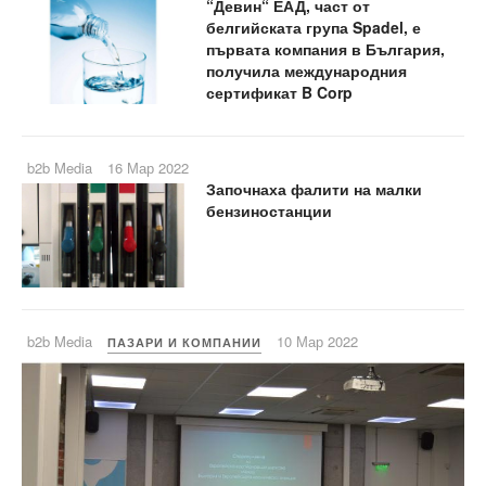
“Девин“ ЕАД, част от
белгийската група Spadel, е
първата компания в България,
получила международния
сертификат B Corp
b2b Media
16 Мар 2022
Започнаха фалити на малки
бензиностанции
b2b Media
10 Мар 2022
ПАЗАРИ И КОМПАНИИ