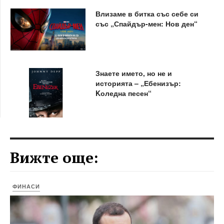
Влизаме в битка със себе си
със „Спайдър-мен: Нов ден“
Знаете името, но не и
историята – „Ебенизър:
Kоледна песен“
Вижте още:
ФИНАСИ