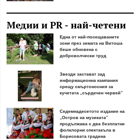
Медии и PR - най-четени
Една от най-посещаваните
зони през зимата на Витоша
беше обновена с
доброволчески труд
Звезди застават зад
информационна кампания
срещу смъртоносния за
кучетата „сърдечен червей“
Седемнадесетото издание на
„Остров на музиката“
продължава с два безплатни
фолклорни спектакъла в
Борисовата градина