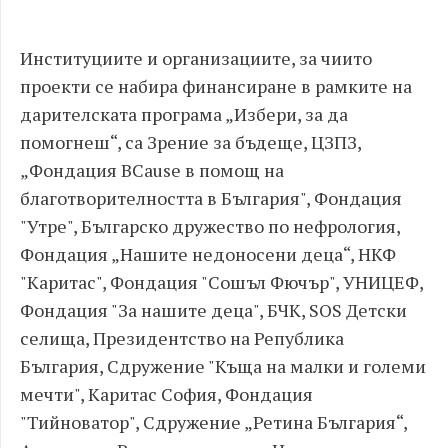
Институциите и организациите, за чиито
проекти се набира финансиране в рамките на
дарителската програма „Избери, за да
помогнеш“, са Зрение за бъдеще, ЦЗПЗ,
„Фондация BCause в помощ на
благотворителността в България", Фондация
"Утре", Българско дружество по нефрология,
Фондация „Нашите недоносени деца“, НКФ
"Каритас", Фондация "Сошъл Фючър", УНИЦЕФ,
Фондация "За нашите деца", БЧК, SOS Детски
селища, Президентство на Република
България, Сдружение "Къща на малки и големи
мечти", Каритас София, Фондация
"Тийноватор", Сдружение „Ретина България“,