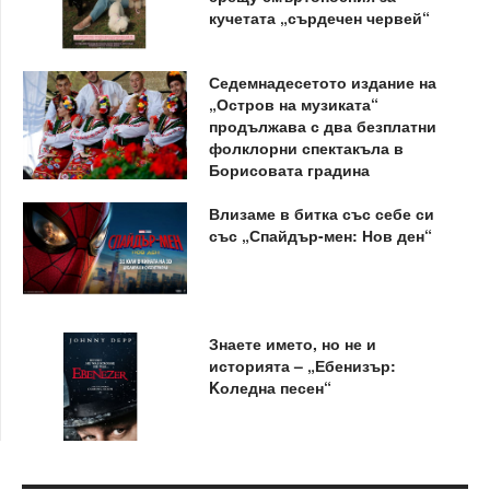
кучетата „сърдечен червей“
Седемнадесетото издание на
„Остров на музиката“
продължава с два безплатни
фолклорни спектакъла в
Борисовата градина
Влизаме в битка със себе си
със „Спайдър-мен: Нов ден“
Знаете името, но не и
историята – „Ебенизър:
Kоледна песен“