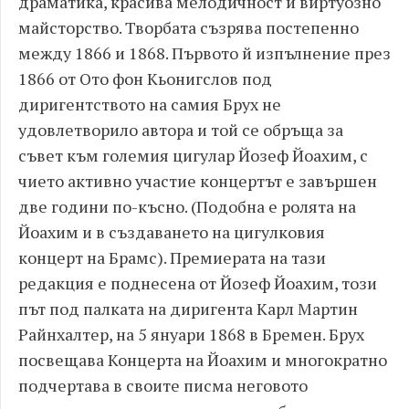
драматика, красива мелодичност и виртуозно
майсторство. Творбата съзрява постепенно
между 1866 и 1868. Първото й изпълнение през
1866 от Ото фон Кьонигслов под
диригентството на самия Брух не
удовлетворило автора и той се обръща за
съвет към големия цигулар Йозеф Йоахим, с
чието активно участие концертът е завършен
две години по-късно. (Подобна е ролята на
Йоахим и в създаването на цигулковия
концерт на Брамс). Премиерата на тази
редакция е поднесена от Йозеф Йоахим, този
път под палката на диригента Карл Mартин
Райнхалтер, на 5 януари 1868 в Бремен. Брух
посвещава Концерта на Йоахим и многократно
подчертава в своите писма неговото