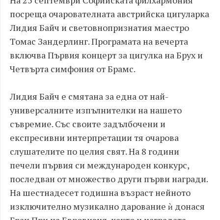
посреща очарователната австрийска цигуларка
Лидия Байч и световнопризнатия маестро
Томас Зандерлинг. Програмата на вечерта
включва Първия концерт за цигулка на Брух и
Четвърта симфония от Брамс.
Лидия Байч е смятана за една от най-
универсалните изпълнителки на нашето
съвремие. Със своите задълбочени и
експресивни интерпретации тя очарова
слушателите по целия свят. На 8 години
печели първия си международен конкурс,
последван от множество други първи награди.
На шестнадесет годишна възраст нейното
изключително музикално дарование ѝ донася
Гран При на Евровизия, както и наградата