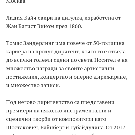
Москва.
Лидия Байч свири на цигулка, изработена от
Жан Батист Вийом през 1860.
Томас Зандерлинг има повече от 50-годишна
кариера на прочут диригент, която го е отвела
до всички големи сцени по света. Носител е на
множество награди за своите артистични
постижения, концертно и оперно дирижиране,
и множество записи.
Под негово диригентство са представени
премиери на няколко инструментални и
сценични творби от композитори като
Шостакович, Вайнберг и Губайдулина. От 2017