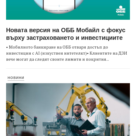
Новата версия на ОББ Мобайл с фокус
върху застраховането и инвестициите
• Мобилното банкиране на ОББ отваря достъп до
инвестиции с AI (изкуствен интетелкт)• Клиентите на ДЗИ
вече могат да следят своите лимити и покрития...
НОВИНИ