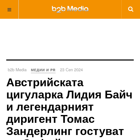
b2b Media
23 Сеп 2024
МЕДИИ И PR
Австрийската
цигуларка Лидия Байч
и легендарният
диригент Томас
Зандерлинг гостуват