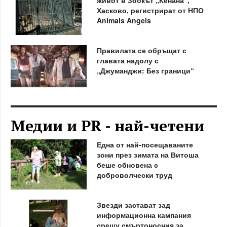
Хасково, регистрират от НПО
Animals Angels
Правилата се обръщат с
главата надолу с
„Джуманджи: Без граници“
Медии и PR - най-четени
Една от най-посещаваните
зони през зимата на Витоша
беше обновена с
доброволчески труд
Звезди застават зад
информационна кампания
срещу смъртоносния за