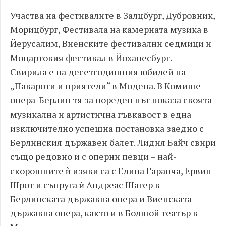
Участва на фестивалите в Залцбург, Дубровник,
Морицбург, Фестивала на камерната музика в
Йерусалим, Виенските фестивални седмици и
Моцартовия фестивал в Йоханесбург.
Свирила е на десетгодишния юбилей на
„Павароти и приятели“ в Модена. В Комише
опера-Берлин тя за пореден път показа своята
музикална и артистична гъвкавост в една
изключително успешна постановка заедно с
Берлинския държавен балет. Лидия Байч свири
също редовно и с оперни певци – най-
скорошните ѝ изяви са с Елина Гаранча, Ервин
Шрот и съпруга ѝ Андреас Шагер в
Берлинската държавна опера и Виенската
държавна опера, както и в Болшой театър в