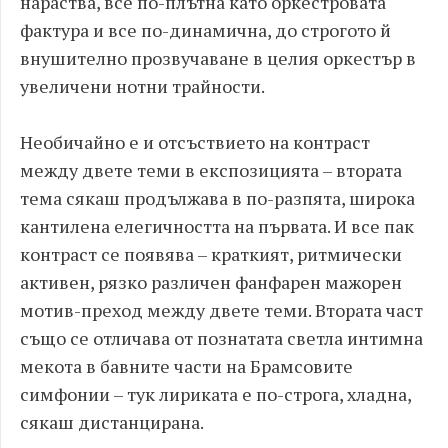
нараства, все по-плътна като оркестровата
фактура и все по-динамична, до строгото й
внушително прозвучаване в целия оркестър в
увеличени нотни трайности.
Необичайно е и отсъствието на контраст
между двете теми в експозицията – втората
тема сякаш продължава в по-разпята, широка
кантилена елегичността на първата. И все пак
контраст се появява – краткият, ритмически
активен, рязко различен фанфарен мажорен
мотив-преход между двете теми. Втората част
също се отличава от познатата светла интимна
мекота в бавните части на Брамсовите
симфонии – тук лириката е по-строга, хладна,
сякаш дистанцирана.