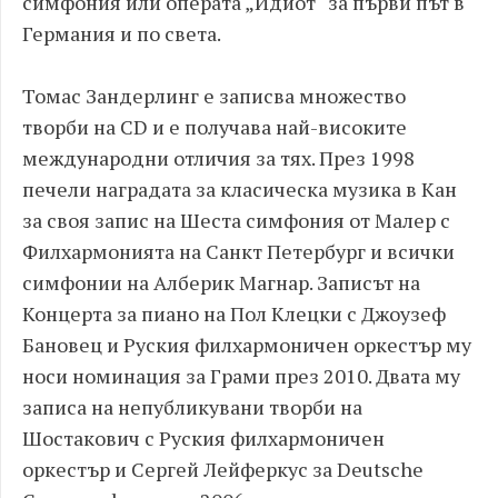
симфония или операта „Идиот“ за първи път в
Германия и по света.
Томас Зандерлинг е записва множество
творби на CD и е получава най-високите
международни отличия за тях. През 1998
печели наградата за класическа музика в Кан
за своя запис на Шеста симфония от Малер с
Филхармонията на Санкт Петербург и всички
симфонии на Алберик Магнар. Записът на
Концерта за пиано на Пол Клецки с Джоузеф
Бановец и Руския филхармоничен оркестър му
носи номинация за Грами през 2010. Двата му
записа на непубликувани творби на
Шостакович с Руския филхармоничен
оркестър и Сергей Лейферкус за Deutsche