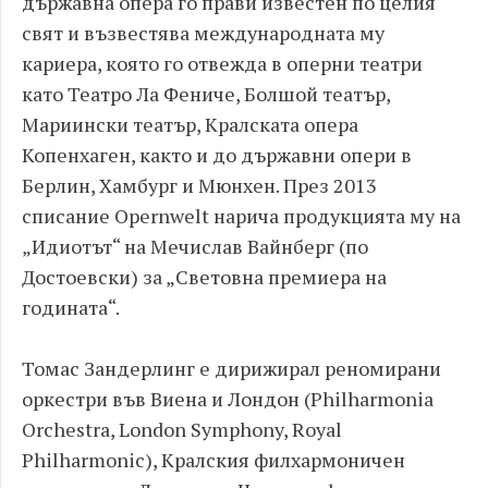
държавна опера го прави известен по целия
свят и възвестява международната му
кариера, която го отвежда в оперни театри
като Театро Ла Фениче, Болшой театър,
Мариински театър, Кралската опера
Копенхаген, както и до държавни опери в
Берлин, Хамбург и Мюнхен. През 2013
списание Opernwelt нарича продукцията му на
„Идиотът“ на Мечислав Вайнберг (по
Достоевски) за „Световна премиера на
годината“.
Томас Зандерлинг е дирижирал реномирани
оркестри във Виена и Лондон (Philharmonia
Orchestra, London Symphony, Royal
Philharmonic), Кралския филхармоничен