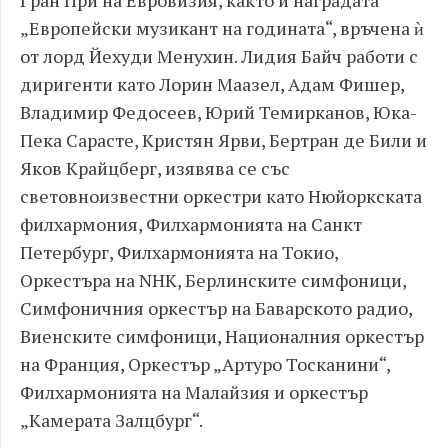
„Европейски музикант на годината“, връчена ѝ
от лорд Йехуди Менухин. Лидия Байч работи с
диригенти като Лорин Маазел, Адам Фишер,
Владимир Федосеев, Юрий Темирканов, Юка-
Пека Сарасте, Кристян Ярви, Бертран де Били и
Яков Крайцберг, изявява се със
световноизвестни оркестри като Нюйоркската
филхармония, Филхармонията на Санкт
Петербург, Филхармонията на Токио,
Оркестъра на NHK, Берлинските симфоници,
Симфоничния оркестър на Баварското радио,
Виенските симфоници, Националния оркестър
на Франция, Оркестър „Артуро Тосканини“,
Филхармонията на Малайзия и оркестър
„Камерата Залцбург“.