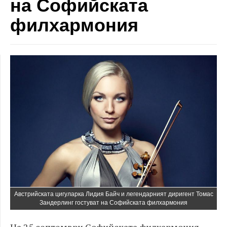
на Софийската
филхармония
Австрийската цигуларка Лидия Байч и легендарният диригент Томас
Зандерлинг гостуват на Софийската филхармония
На 25 септември Софийската филхармония