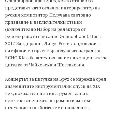
Grammophon през 2006, които отново го
представят като отличен интерпретатор на
руския композитор. Получава световно
признание и изключителни отзиви
(включително Избор на редактора от
реномираното списание Gramophone). През
2017 Зандерлинг, Линус Рот и Лондонският
симфоничен оркестър получават наградата
ECHO Klassik за техния запис на концертите за
цигулка от Чайковски и Шостакович.
Концертът за цигулка на Брух се нарежда сред
знаменитите инструментални опуси на ХІХ
век, показателен за инструменталната
естетика от епохата на романтизма със
съчетанието на богата емоционалност,