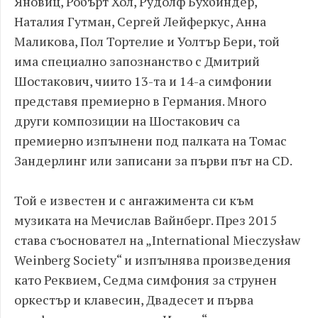
Яновиц, Робърт Хол, Рудолф Бухбиндер,
Наталия Гутман, Сергей Лейферкус, Анна
Маликова, Пол Тортелие и Уолтър Бери, той
има специално запознанство с Дмитрий
Шостакович, чиито 13-та и 14-а симфонии
представя премиерно в Германия. Много
други композиции на Шостакович са
премиерно изпълнени под палката на Томас
Зандерлинг или записани за първи път на CD.
Той е известен и с ангажимента си към
музиката на Мечислав Вайнберг. През 2015
става съосновател на „International Mieczysław
Weinberg Society“ и изпълнява произведения
като Реквием, Седма симфония за струнен
оркестър и клавесин, Двадесет и първа