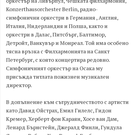
оркестър на Ливърпул, Чешката филхармония,
Konzerthausorchester Berlin, радио-
симфонични оркестри в Германия , Англия,
Италия, Нидерландия и Полша, както и
оркестри в Далас, Питсбърг, Балтимор,
Детройт, Ванкувър и Монреал. Той има особено
тясна връзка с Филхармонията на Санкт
Петербург, с която концертира редовно.
Симфоничният оркестър на Осака му
присъжда титлата пожизнен музикален
директор.
В допълнение към сътрудничеството с артисти
като Давид Ойстрах, Емил Гилелс, Гидон
Кремер, Херберт фон Караян, Хосе ван Дам,
Ленард Бърнстейн, Джералд Финли, Гундула