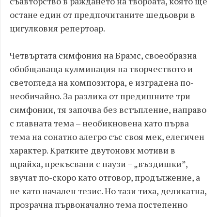
съавторство в раждането на творбата, която ще
остане един от предпочитаните шедьоври в
цигулковия репертоар.
Четвъртата симфония на Брамс, своеобразна
обобщаваща кулминация на творчеството и
светогледа на композитора, е изградена по-
необичайно. За разлика от предишните три
симфонии, тя започва без встъпление, направо
с главната тема – необикновена като първа
тема на сонатно алегро със своя мек, елегичен
характер. Кратките двутонови мотиви в
щрайхa, прекъсвани с паузи – „въздишки”,
звучат по-скоро като отговор, продължение, а
не като начален тезис. Но тази тиха, деликатна,
прозрачна първоначално тема постепенно